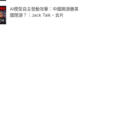
AI模型自主發動攻擊：中國開源勝美
國閉源？｜Jack Talk・去片
:04