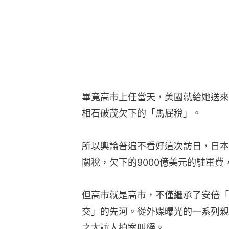
畢竟高市上任當天，美國就給她送來
相石破茂欠下的「馬屁稅」。
所以輿論普遍不看好這次訪日，日本
關稅，欠下的9000億美元的駐軍
但高市就是高市，不僅繼承了安倍「
交」的先河。從外媒曝光的一系列親
之大讓人拍案叫絕。