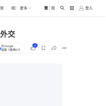
育
經濟
更多
01深圳
繁
觀點
|
简
健康
好食玩飛
登入
女
外交
40
在Google
追蹤《香港01》