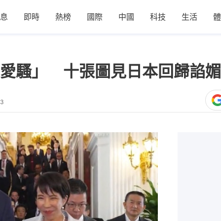
息
即時
熱榜
國際
中國
科技
生活
體
愛騷」 十張圖見日本回歸諂媚
33