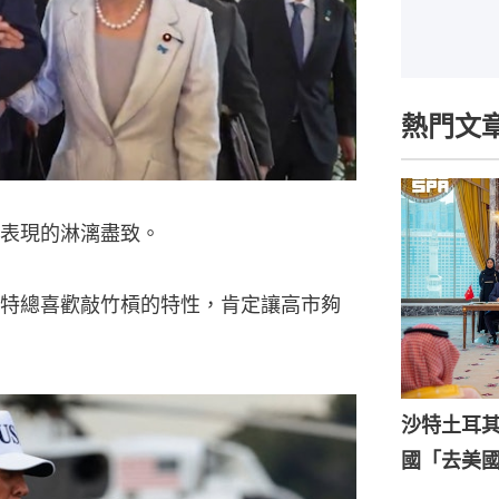
熱門文
表現的淋漓盡致。
特總喜歡敲竹槓的特性，肯定讓高市夠
沙特土耳
國「去美