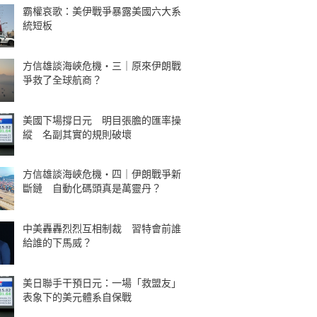
霸權哀歌：美伊戰爭暴露美國六大系
統短板
方信雄談海峽危機・三｜原來伊朗戰
爭救了全球航商？
美國下場撐日元 明目張膽的匯率操
縱 名副其實的規則破壞
方信雄談海峽危機・四｜伊朗戰爭新
斷鏈 自動化碼頭真是萬靈丹？
中美轟轟烈烈互相制裁 習特會前誰
給誰的下馬威？
美日聯手干預日元：一場「救盟友」
表象下的美元體系自保戰