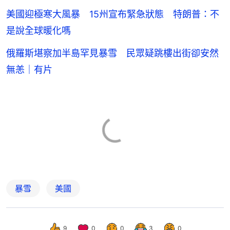
美國迎極寒大風暴 15州宣布緊急狀態 特朗普：不
是說全球暖化嗎
俄羅斯堪察加半島罕見暴雪 民眾疑跳樓出街卻安然
無恙｜有片
暴雪
美國
9
0
0
3
0