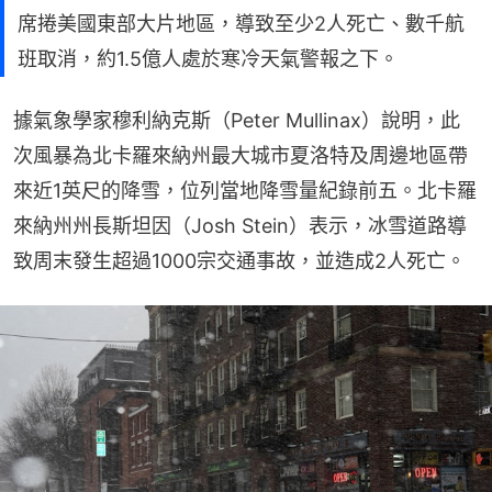
席捲美國東部大片地區，導致至少2人死亡、數千航
班取消，約1.5億人處於寒冷天氣警報之下。
據氣象學家穆利納克斯（Peter Mullinax）說明，此
次風暴為北卡羅來納州最大城市夏洛特及周邊地區帶
來近1英尺的降雪，位列當地降雪量紀錄前五。北卡羅
來納州州長斯坦因（Josh Stein）表示，冰雪道路導
致周末發生超過1000宗交通事故，並造成2人死亡。