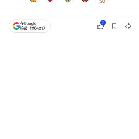
7
在Google
國際
即時國際
追蹤《香港01》
美國冬季風暴席捲中部和東部14州 酷
寒造成至少38死
撰文：
羅保熙