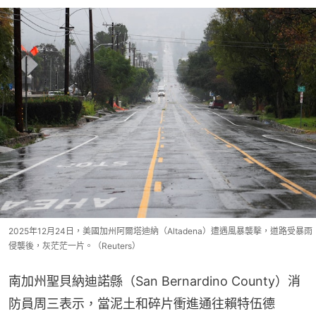
2025年12月24日，美國加州阿爾塔迪納（Altadena）遭遇風暴襲擊，道路受暴雨
侵襲後，灰茫茫一片。（Reuters）
南加州聖貝納迪諾縣（San Bernardino County）消
防員周三表示，當泥土和碎片衝進通往賴特伍德