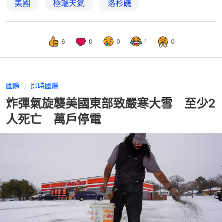
美國
極端天氣
洛杉磯
6
0
0
1
0
國際
即時國際
炸彈氣旋襲美國東部致嚴寒大雪 至少2
人死亡 萬戶停電