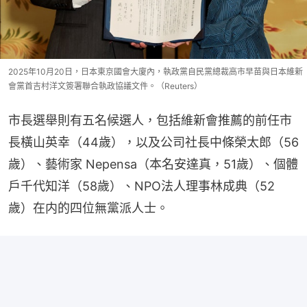
2025年10月20日，日本東京國會大廈內，執政黨自民黨總裁高市早苗與日本維新
會黨首吉村洋文簽署聯合執政協議文件。（Reuters）
市長選舉則有五名候選人，包括維新會推薦的前任市
長橫山英幸（44歲），以及公司社長中條榮太郎（56
歲）、藝術家 Nepensa（本名安達真，51歲）、個體
戶千代知洋（58歲）、NPO法人理事林成典（52
歲）在内的四位無黨派人士。