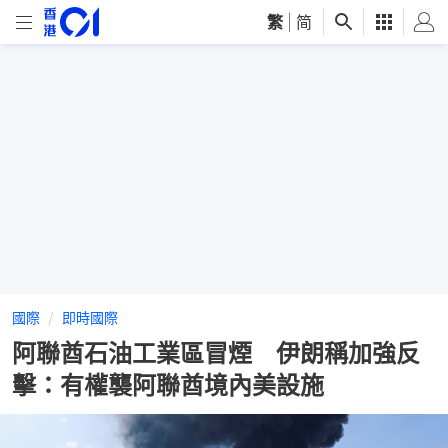
繁
|
简
國際
即時國際
阿聯酋石油工業區冒煙 伊朗稱加強反
擊：有權襲阿聯酋境內美設施