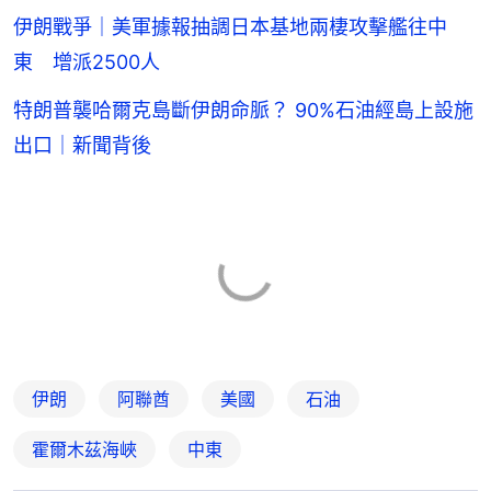
伊朗戰爭｜美軍據報抽調日本基地兩棲攻擊艦往中
東 增派2500人
特朗普襲哈爾克島斷伊朗命脈？ 90%石油經島上設施
出口｜新聞背後
伊朗
阿聯酋
美國
石油
霍爾木茲海峽
中東