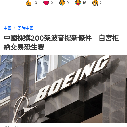
10
0
0
16
2
中國
即時中國
中國採購200架波音提新條件 白宮拒
納交易恐生變