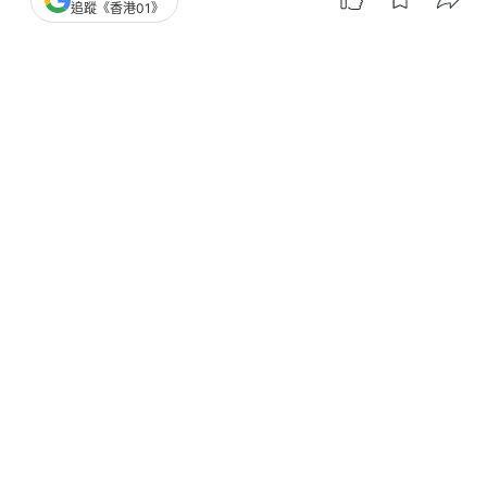
特朗普訪華｜波音：已收到中國採購
追蹤《香港01》
200架飛機初步承諾
撰文：
成依華 張子傑
出版：
2026-05-16 11:55
更新：
2026-05-16 11:56