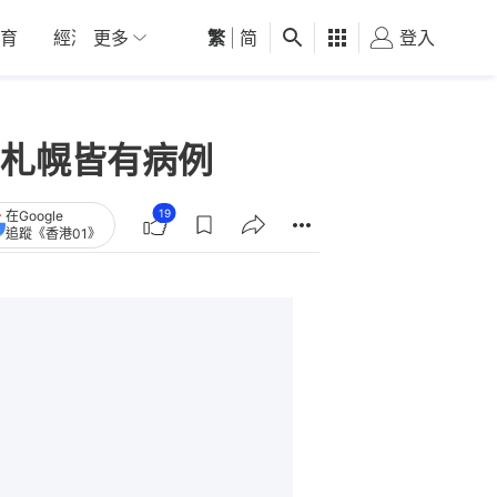
育
經濟
更多
01深圳
繁
觀點
|
简
健康
好食玩飛
登入
女
札幌皆有病例
19
在Google
追蹤《香港01》