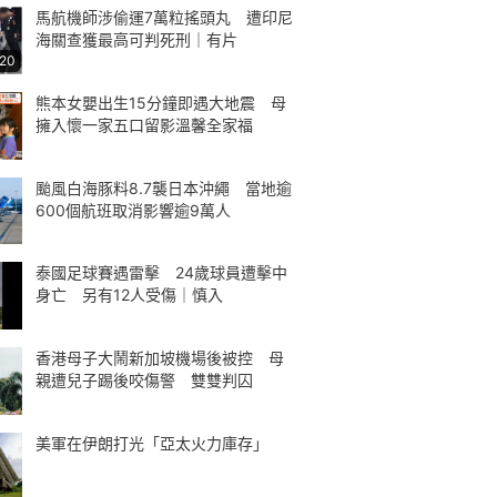
馬航機師涉偷運7萬粒搖頭丸 遭印尼
海關查獲最高可判死刑｜有片
:20
熊本女嬰出生15分鐘即遇大地震 母
擁入懷一家五口留影溫馨全家福
颱風白海豚料8.7襲日本沖繩 當地逾
600個航班取消影響逾9萬人
泰國足球賽遇雷擊 24歲球員遭擊中
身亡 另有12人受傷｜慎入
香港母子大鬧新加坡機場後被控 母
親遭兒子踢後咬傷警 雙雙判囚
美軍在伊朗打光「亞太火力庫存」