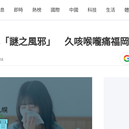
息
即時
熱榜
國際
中國
科技
生活
體
「謎之風邪」 久咳喉嚨痛福岡
18