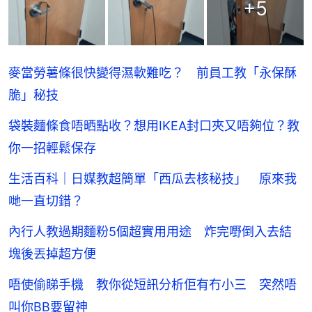
+
5
麥當勞薯條很快變得濕軟難吃？ 前員工教「永保酥
脆」秘技
袋裝麵條食唔晒點收？想用IKEA封口夾又唔夠位？教
你一招輕鬆保存
生活百科｜日媒教超簡單「西瓜去核秘技」 原來我
哋一直切錯？
內行人教過期麵粉5個超實用用途 炸完嘢倒入去結
塊後丟掉超方便
唔使偷睇手機 教你從短訊分析佢有冇小三 突然唔
叫你BB要留神