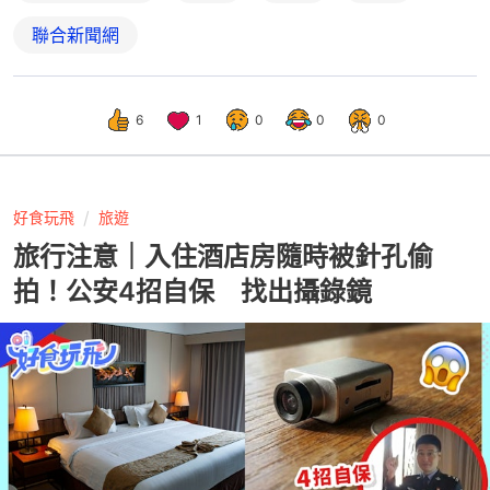
聯合新聞網
6
1
0
0
0
好食玩飛
旅遊
旅行注意｜入住酒店房隨時被針孔偷
拍！公安4招自保 找出攝錄鏡