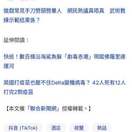
做戲常見手刀劈頸劈暈人 網民熱議真唔真 武術教
練示範結果係？
延伸閱讀：
快逃！數百條沿海鯊魚躲「劇毒赤潮」現蹤佛羅里達
運河
英國打疫苗也壓不住Delta變種病毒？ 42人死有12人
打完2劑疫苗
【本文獲
「聯合新聞網」
授權轉載。】
抖音 (TikTok)
酒店
荷蘭
熱話