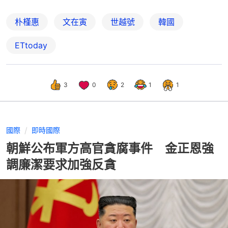
朴槿惠
文在寅
世越號
韓國
ETtoday
3
0
2
1
1
國際
即時國際
朝鮮公布軍方高官貪腐事件 金正恩強
調廉潔要求加強反貪