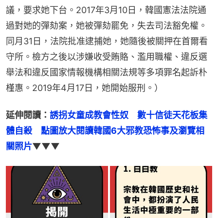
議，要求她下台。2017年3月10日，韓國憲法法院通
過對她的彈劾案，她被彈劾罷免，失去司法豁免權。
同月31日，法院批准逮捕她，她隨後被關押在首爾看
守所。檢方之後以涉嫌收受賄賂、濫用職權、違反選
舉法和違反國家情報機構相關法規等多項罪名起訴朴
槿惠。2019年4月17日，她開始服刑。）
延伸閱讀：
誘拐女童成教會性奴　數十信徒天花板集
體自殺　點圖放大閱讀韓國6大邪教恐怖事及瀏覽相
關照片
▼▼▼