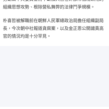
組織思想攻勢、根除營私舞弊的法律鬥爭規模。
朴喜哲被解職前在朝鮮人民軍總政治局擔任組織副局
長，今次朝中社報道貪腐案，以及金正恩公開譴責高
官的情況均是十分罕見。