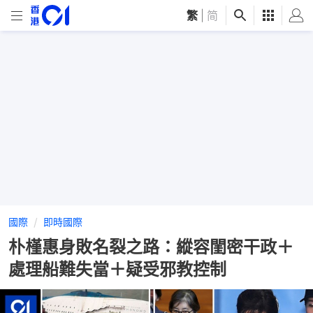
繁
|
简
國際
即時國際
朴槿惠身敗名裂之路：縱容閨密干政＋
處理船難失當＋疑受邪教控制