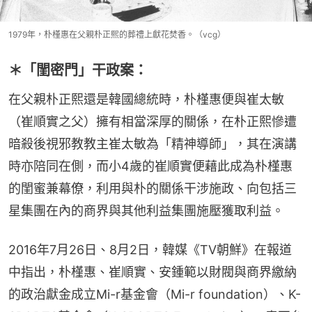
1979年，朴槿惠在父親朴正熙的葬禮上獻花焚香。（vcg）
＊「閨密門」干政案：
在父親朴正熙還是韓國總統時，朴槿惠便與崔太敏
（崔順實之父）擁有相當深厚的關係，在朴正熙慘遭
暗殺後視邪教教主崔太敏為「精神導師」，其在演講
時亦陪同在側，而小4歲的崔順實便藉此成為朴槿惠
的閨蜜兼幕僚，利用與朴的關係干涉施政、向包括三
星集團在內的商界與其他利益集團施壓獲取利益。
2016年7月26日、8月2日，韓媒《TV朝鮮》在報道
中指出，朴槿惠、崔順實、安鍾範以財閥與商界繳納
的政治獻金成立Mi-r基金會（Mi-r foundation）、K-