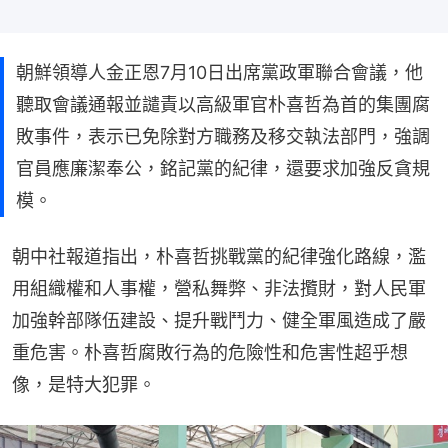
朝鮮領導人金正恩7月10日出席黨政軍聯合會議，他
聽取會議通報並譴責以高級軍官朴喜哲為首的集團腐
敗事件，表示已免除對方職務及移交執法部門，強調
官員應廉潔奉公，銘記黨的紀律，還要求加強反貪規
模。
朝中社報道指出，朴喜哲挑戰黨的紀律強化路線，濫
用組織權和人事權，營私舞弊、非法攬財，對人民軍
加強幹部隊伍建設、提升戰鬥力、健全軍風造成了嚴
重危害。朴喜哲腐敗行為的危險性和危害性超乎想
像，是特大犯罪。