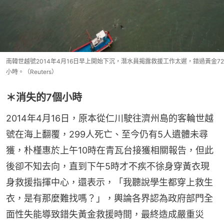
南韓世越號2014年4月16日早上開始下沉，潛水員揭露救援工作太遲，錯過黃金72
小時。（Reuters）
＊消失的7個小時
2014年4月16日，原本從仁川駛往濟州島的客輪世越
號在海上翻覆，299人死亡、至今仍有5人遺體未尋
獲，朴槿惠於上午10時在青瓦台接獲相關報告，但此
後卻不知去向，直到下午5時才不疾不徐身穿黃衣現
身救援指揮中心，還表示，「我聽說學生都穿上救生
衣，是有那麼難找嗎？」，輿論各界認為政府部門全
面性失能導致錯失黃金救援時間，最終造成嚴重災