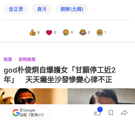
金正恩
貪污
朝鮮(北韓)
8
0
0
3
1
娛樂
即時娛樂
god朴俊炯自爆護女「甘願停工近2
年」 天天癱坐沙發慘變心律不正
7
在Google
追蹤《香港01》