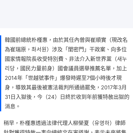
韓國前總統朴槿惠，由於其任內曾與崔順實（現改名
為崔瑞原，촤서원）涉及「閨密門」干政案、向多位
國家情報院長收受特別費、非法介入新世界黨（새누
리당，國民力量前身）國會議員選舉推薦名單，加上
2014年「世越號事件」爆發時遲至7個小時後才現
身，導致其最後被憲法裁判所通過罷免，2017年3月
31日入獄後，今（24）日終於收到年前獲特赦出獄的
消息。
稍早，朴槿惠透過法律代理人柳榮夏（유영하）律師
針對獲得特赦一事向總統文在寅道謝，表示未來將集