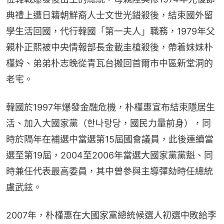
典禮上遭日籍朝鮮裔人士文世光錯殺後，結束國外留
學生活回國，代行韓國「第一夫人」職務，1979年父
親朴正熙被中央情報部長金載圭槍殺後，帶着妹妹朴
槿姈、弟弟朴志晚從青瓦台搬回首爾市中區新堂洞的
老宅。
韓國於1997年爆發金融危機，朴槿惠宣布結束隱居生
活、加入大國家黨（한나랑당，國民力量前身），同
時於隔年在補選中當選第15屆國會議員，此後連續當
選至第19屆，2004至2006年當選大國家黨黨魁、同
時兼任代表最高委員，其中曾參與主導彈劾時任總統
盧武鉉。
2007年，朴槿惠在大國家黨總統候選人初選中敗給李