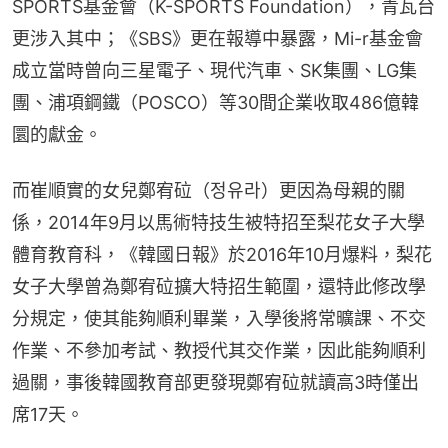
SPORTS基金會（K-SPORTS Foundation），青瓦台
更涉入其中；《SBS》更在報導中暴露，Mi-r基金會
成立當時曾向三星電子、現代汽車、SK集團、LG集
團、浦項鋼鐵（POSCO）等30間企業收取486億韓
圜的獻金。
而崔順實的女兒鄭宥砬（정유라）更因為母親的關
係，2014年9月以馬術特技生被特招至梨花女子大學
體育教育科，《韓國日報》於2016年10月爆料，梨花
女子大學曾為鄭宥砬擴大特招生範圍，還特此修改學
分規定，使其能夠順利畢業，入學後將常曠課、不交
作業、不參加考試、教授代其交作業，因此能夠順利
過關，事後韓國教育部更發現鄭宥砬就讀高3時僅出
席17天。