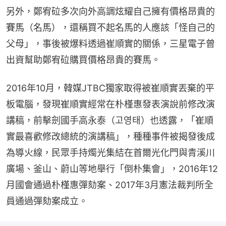
另外，鄭宥砬多次向外高調炫耀自己擁有價格昂貴的
賽馬（名馬），還稱買不起名馬的人應該「怪自己的
父母」，事後被爆料透過崔順實的關係，三星電子曾
出資幫助鄭宥砬購買價格昂貴的賽馬。
2016年10月，韓媒JTBC獨家取得被崔順實丟棄的平
板電腦，發現崔順實經常在朴槿惠發表演說前修改演
講稿，前擊劍國手高永泰（고영태）也透露，「崔順
實最喜歡修改總統的演講稿」，種種事件被揭發後成
為導火線，民眾手持燭光集結在首爾光化門與青溪川
廣場、釜山、蔚山等地舉行「倒朴集會」，2016年12
月國會通過朴槿惠彈劾案、2017年3月憲法裁判所全
員通過彈劾案成立。