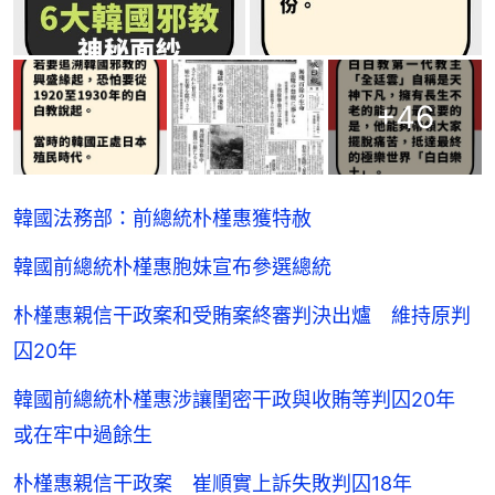
+
46
韓國法務部：前總統朴槿惠獲特赦
韓國前總統朴槿惠胞妹宣布參選總統
朴槿惠親信干政案和受賄案終審判決出爐 維持原判
囚20年
韓國前總統朴槿惠涉讓閨密干政與收賄等判囚20年
或在牢中過餘生
朴槿惠親信干政案 崔順實上訴失敗判囚18年