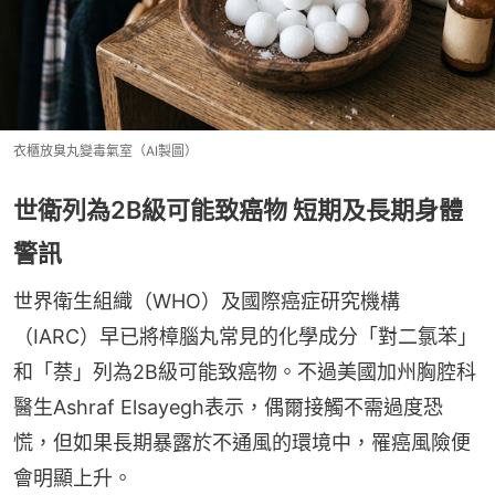
衣櫃放臭丸變毒氣室（AI製圖）
世衛列為2B級可能致癌物 短期及長期身體
警訊
世界衛生組織（WHO）及國際癌症研究機構
（IARC）早已將樟腦丸常見的化學成分「對二氯苯」
和「萘」列為2B級可能致癌物。不過美國加州胸腔科
醫生Ashraf Elsayegh表示，偶爾接觸不需過度恐
慌，但如果長期暴露於不通風的環境中，罹癌風險便
會明顯上升。