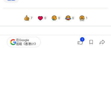
7
0
0
0
1
1
港聞
社會新聞
在Google
追蹤《香港01》
Spice Hunter紅辣椒碎及Barnes牛至
樣本被驗含致癌物 食安籲停食