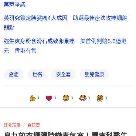
再惹爭議
英研究鎖定胰臟癌4大成因 助選最佳療法攻癌細胞
弱點
強生爽身粉含滑石或致卵巢癌 美首例判賠5.6億港
元 香港有售
癌症
世衛
安全套
嬰兒健康
1
0
0
0
0
好食玩飛
食玩買
臭丸放衣櫃隨時變毒氣室！腫瘤科醫生