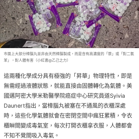
市面上大部分樟腦丸並非由天然樟腦製成，而是含有高濃度的「萘」或「對二氯
苯」，對人體有害（小紅書@乙己之力）
這兩種化學成分具有極強的「昇華」物理特性，即是
無需經過液體狀態，就能直接由固體轉化為氣體。美
國邁阿密大學米勒醫學院癌症中心研究員道Syivia 
Daunert指出，當樟腦丸被塞在不通風的衣櫃深處
時，這些化學氣體就會在密閉空間中瘋狂累積，令衣
櫃瞬間變成毒氣室，每次打開衣櫃拿衣服，人體都會
不知不覺間吸入毒氣。