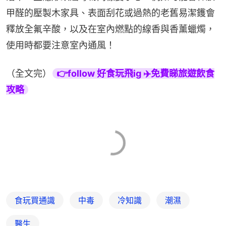
甲醛的壓製木家具、表面刮花或過熱的老舊易潔鑊會
釋放全氟辛酸，以及在室內燃點的線香與香薰蠟燭，
使用時都要注意室內通風！
（全文完）
👉follow 好食玩飛ig ✈️免費睇旅遊飲食
攻略
食玩買通識
中毒
冷知識
潮濕
醫生