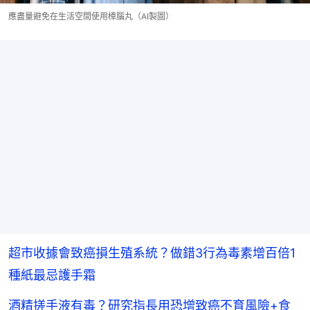
應盡量避免在生活空間使用樟腦丸（AI製圖）
超市收據會致癌損生殖系統？做錯3行為毒素增百倍1
種紙最忌護手霜
酒精搓手液有毒？研究指長用恐增致癌不育風險+食