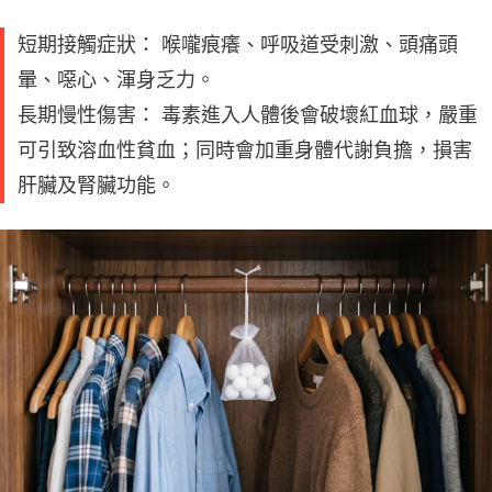
短期接觸症狀： 喉嚨痕癢、呼吸道受刺激、頭痛頭
暈、噁心、渾身乏力。
長期慢性傷害： 毒素進入人體後會破壞紅血球，嚴重
可引致溶血性貧血；同時會加重身體代謝負擔，損害
肝臟及腎臟功能。