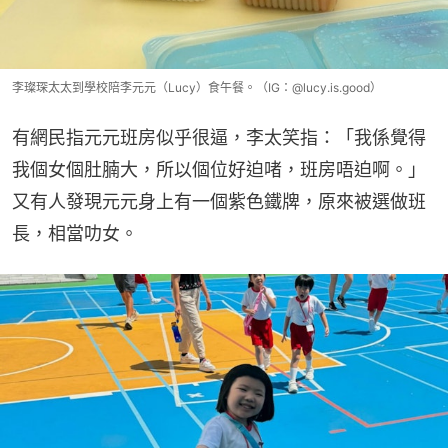
李璨琛太太到學校陪李元元（Lucy）食午餐。（IG：@lucy.is.good）
有網民指元元班房似乎很逼，李太笑指：「我係覺得
我個女個肚腩大，所以個位好迫啫，班房唔迫啊。」
又有人發現元元身上有一個紫色鐵牌，原來被選做班
長，相當叻女。