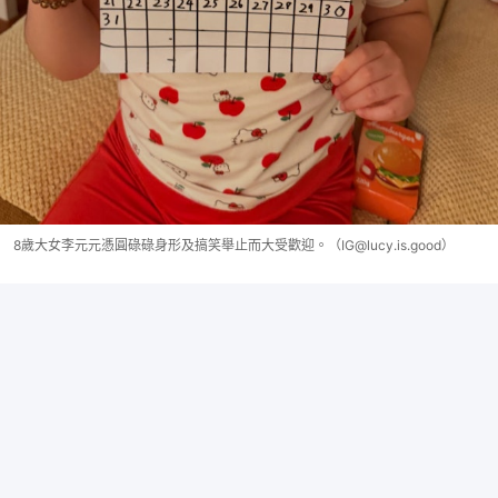
8歲大女李元元憑圓碌碌身形及搞笑舉止而大受歡迎。（IG@lucy.is.good）