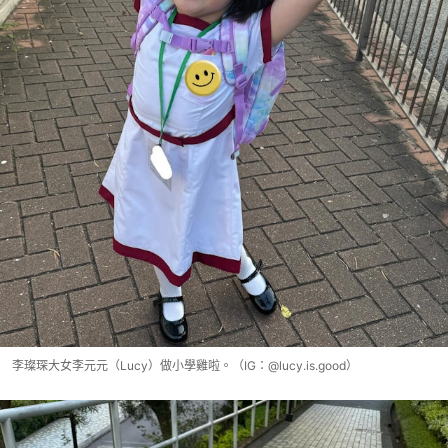
李璨琛大女李元元（Lucy）做小學雞啦。（IG：@lucy.is.good）