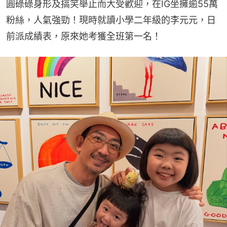
圓碌碌身形及搞笑舉止而大受歡迎，在IG坐擁逾55萬
粉絲，人氣強勁！現時就讀小學二年級的李元元，日
前派成績表，原來她考獲全班第一名！