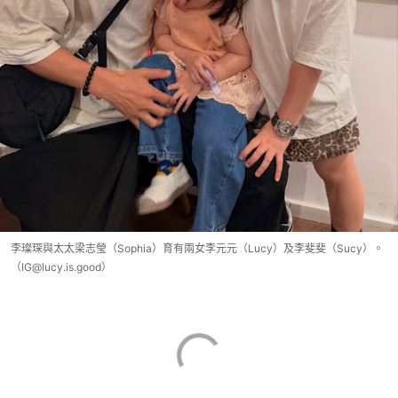
李璨琛與太太梁志瑩（Sophia）育有兩女李元元（Lucy）及李斐斐（Sucy）。
（IG@lucy.is.good）