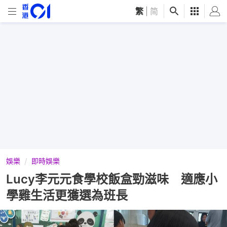
繁
|
简
娛樂
即時娛樂
Lucy李元元食學校飯盒勁滋味 適應小
學雞生活更獲選為班長