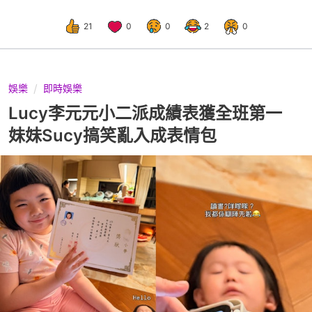
21
0
0
2
0
娛樂
即時娛樂
Lucy李元元小二派成績表獲全班第一
妹妹Sucy搞笑亂入成表情包