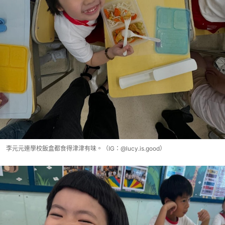
李元元連學校飯盒都食得津津有味。（IG：@lucy.is.good）