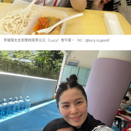
李璨琛太太到學校陪李元元（Lucy）食午餐。（IG：@lucy.is.good）