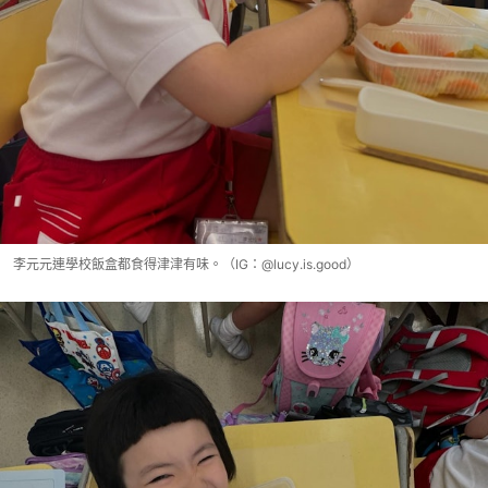
李元元連學校飯盒都食得津津有味。（IG：@lucy.is.good）