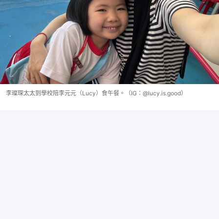
李璨琛太太到學校陪李元元（Lucy）食午餐。（IG：@lucy.is.good）