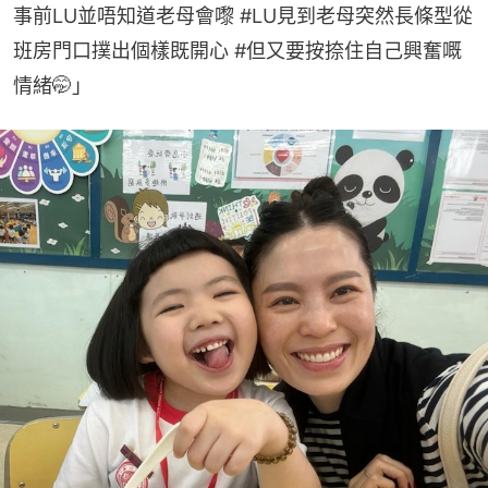
事前LU並唔知道老母會嚟 #LU見到老母突然長條型從
班房門口撲出個樣既開心 #但又要按捺住自己興奮嘅
情緒🤭」