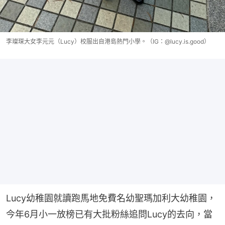
李璨琛大女李元元（Lucy）校服出自港島熱門小學。（IG：@lucy.is.good）
Lucy幼稚園就讀跑馬地免費名幼聖瑪加利大幼稚園，
今年6月小一放榜已有大批粉絲追問Lucy的去向，當