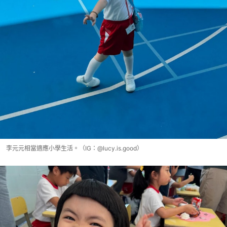
李元元相當適應小學生活。（IG：@lucy.is.good）