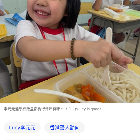
李元元連學校飯盒都食得津津有味。（IG：@lucy.is.good）
Lucy李元元
香港藝人動向