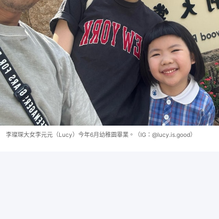
李璨琛大女李元元（Lucy）今年6月幼稚園畢業。（IG：@lucy.is.good）