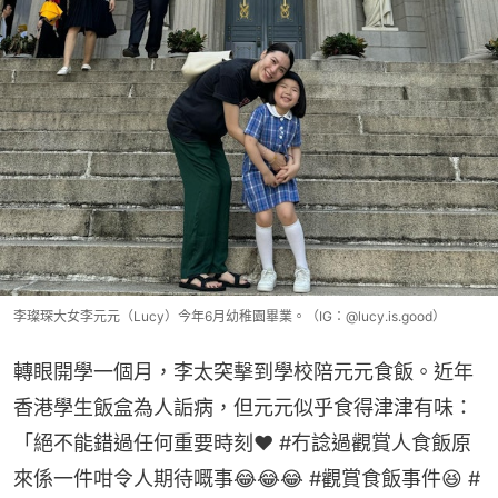
李璨琛大女李元元（Lucy）今年6月幼稚園畢業。（IG：@lucy.is.good）
轉眼開學一個月，李太突擊到學校陪元元食飯。近年
香港學生飯盒為人詬病，但元元似乎食得津津有味：
「絕不能錯過任何重要時刻❤️ #冇諗過觀賞人食飯原
來係一件咁令人期待嘅事😂😂😂 #觀賞食飯事件😆 #