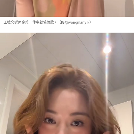
王敏奕返屋企第一件事就係落妝。（IG@wongmanyik）