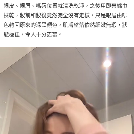
眼皮、眼眉、嘴唇位置就清洗乾淨，之後用即棄綿巾
抹乾，妝前和妝後竟然完全沒有走樣，只是眼眉由啡
色轉回原來的深黑顏色，肌膚望落依然細嫩無瑕，狀
態極佳，令人十分羨慕。