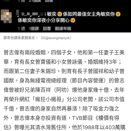
鄭希怡讚係素顏美女。（IG@wongmanyik）
曾志偉有兩段婚姻，四個子女，他和第一任妻子王美
華，育有長女曾寶儀和小女曾詠儀，婚姻維持3年；
而跟第二任妻子朱錫珍，則育有長子曾國祥和幼子曾
國猷。身為無綫電視總經理（節目內容營運）的曾志
偉曾被好兄弟陳百祥（阿叻）爆他身家幾十億，去年
再榮升網紅「瘋狂小楊哥」分公司老闆，該公司市值
千億，曾志偉的身家自然再暴漲！除了吸金力強之
外，曾志偉本身亦投資有道，TVB節目《樓價有得
估》曾曝光其清水灣舊住所，他於1988年以403萬購