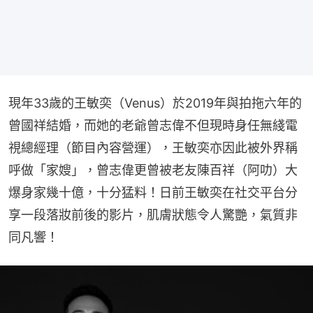
現年33歲的王敏奕（Venus）於2019年與拍拖六年的
曾國祥結婚，而她的老爺曾志偉不但現時身任無綫電
視總經理（節目內容營運），王敏奕亦因此被外界稱
呼做「家嫂」，曾志偉更曾被老友陳百祥（阿叻）大
爆身家幾十億，十分猛料！日前王敏奕在社交平台分
享一段落妝前後的影片，肌膚狀態令人驚艷，氣質非
同凡響！