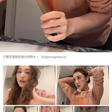
王敏奕落妝前後分別唔大。（IG@wongmanyik）