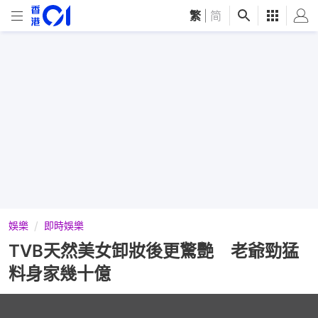
繁
|
简
娛樂
即時娛樂
TVB天然美女卸妝後更驚艷 老爺勁猛
料身家幾十億