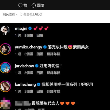
網民激讚。（小紅書@王敏奕）