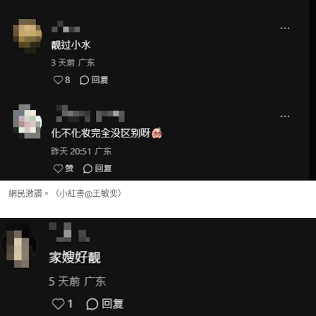
網民激讚。（小紅書@王敏奕）