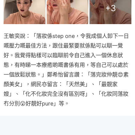
+
3
王敏奕說：「落妝係step one，令我成個人卸下一日
嘅壓力嘅最佳方法，跟住最緊要就係點可以瞓一覺
好。我覺得點樣可以臨瞓前令自己進入一個休息狀
態，有時睇一本療癒啲嘅書係有用，等自己可以處於
一個放鬆狀態。」鄭希怡留言讚：「落完妝仲靚😍素
顏美女」，網民亦留言：「天然美」、「最靚家
嫂」、「化不化妝完全沒有區別呀」、「化妝同落妝
冇分別😮好靚好pure」等。