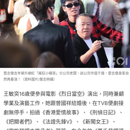
曾志偉去年榮升網紅「瘋狂小楊哥」分公司老闆，該公司市值千億，曾志偉身家自
然再暴漲！（資料圖片/葉志明攝）
王敏奕16歲便參與電影《烈日當空》演出，同時兼顧
學業及演藝工作，她跟曾國祥結婚後，在TVB便劇接
劇無停手，拍過《香港愛情故事》、《刑偵日記》、
《把關者們》、《法證先鋒V》、《新聞女王》、