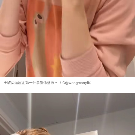
王敏奕返屋企第一件事就係落妝。（IG@wongmanyik）