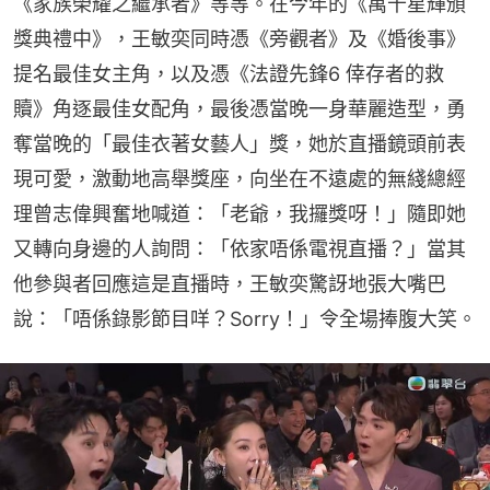
《家族榮耀之繼承者》等等。在今年的《萬千星輝頒
獎典禮中》，王敏奕同時憑《旁觀者》及《婚後事》
提名最佳女主角，以及憑《法證先鋒6 倖存者的救
贖》角逐最佳女配角，最後憑當晚一身華麗造型，勇
奪當晚的「最佳衣著女藝人」獎，她於直播鏡頭前表
現可愛，激動地高舉獎座，向坐在不遠處的無綫總經
理曾志偉興奮地喊道：「老爺，我攞獎呀！」隨即她
又轉向身邊的人詢問：「依家唔係電視直播？」當其
他參與者回應這是直播時，王敏奕驚訝地張大嘴巴
說：「唔係錄影節目咩？Sorry！」令全場捧腹大笑。