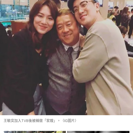
王敏奕加入TVB後被稱做「家嫂」。（IG圖片）