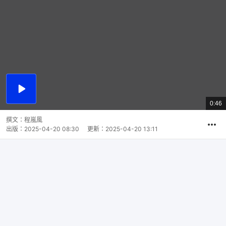
播
放
0:46
總
影
共
片
時
撰文：
程嵐風
間
出版：
2025-04-20 08:30
更新：
2025-04-20 13:11