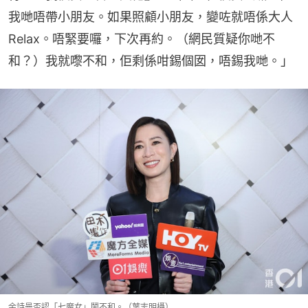
我哋唔帶小朋友。如果照顧小朋友，變咗就唔係大人
Relax。唔緊要囉，下次再約。（網民質疑你哋不
和？）我就嚟不和，佢剩係咁錫個囡，唔錫我哋。」
余詩曼否認「七魔女」鬧不和。（葉志明攝）