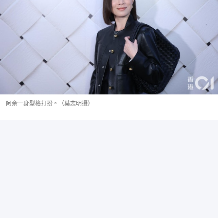
阿佘一身型格打扮。（葉志明攝）