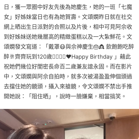
日，獲一眾圈中好友先後為她慶生，她的一班「七魔
女」好姊妹當日也有為她賀壽。文頌嫻昨日就在社交
網上晒出生日派對的合照以及片後，相中可見阿佘收
到好姊妹送她幾層高的精緻蛋糕以及一大紮鮮花。文
頌嫻發文寫道：「戴罩😷與佘神慶生🎂👸 飲飽飽吃醉
醉🥂齊齊玩到120歲👩‍❤️‍💋‍👩❤️Happy Birthday 」藉此
祝她們幾位好閨密長命百二歲兼友誼永固。而在影片
中，文頌嫻與阿佘自拍時，就多次被湯盈盈伸個頭過
去擋住她的鏡頭，攝入來搶鏡，令文頌嫻不禁出手推
開她說：「阻住晒」，說時一臉嫌棄，相當搞笑。