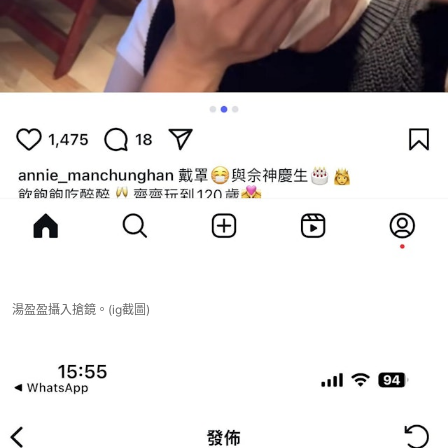
湯盈盈攝入搶鏡。(ig截圖)