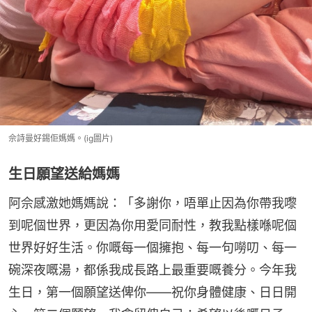
佘詩曼好錫佢媽媽。(ig圖片)
生日願望送給媽媽
阿佘感激她媽媽說：「多謝你，唔單止因為你帶我嚟
到呢個世界，更因為你用愛同耐性，教我點樣喺呢個
世界好好生活。你嘅每一個擁抱、每一句嘮叨、每一
碗深夜嘅湯，都係我成長路上最重要嘅養分。今年我
生日，第一個願望送俾你——祝你身體健康、日日開