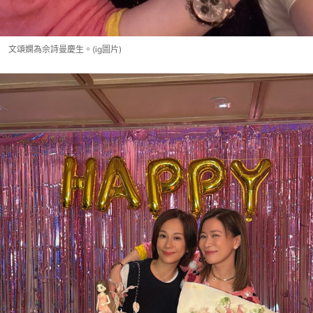
文頌嫻為佘詩曼慶生。(ig圖片)