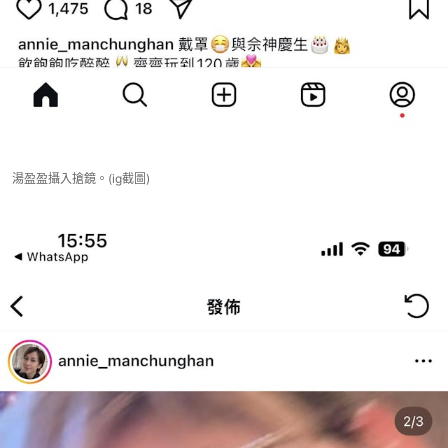
湯盈盈攝入搶鏡。(ig截圖)