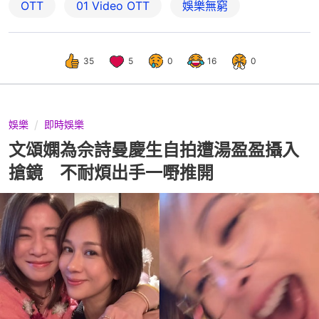
OTT
01‌ ‌Video‌ ‌OTT
娛樂無窮
35
5
0
16
0
娛樂
即時娛樂
文頌嫻為佘詩曼慶生自拍遭湯盈盈攝入
搶鏡 不耐煩出手一嘢推開