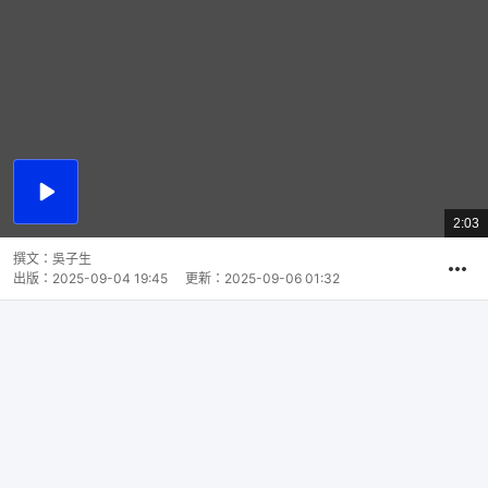
播
放
2:03
總
影
共
片
時
撰文：
吳子生
間
出版：
2025-09-04 19:45
更新：
2025-09-06 01:32