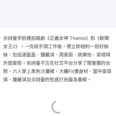
佘詩曼早前連拍兩劇《正義女神 Themis》和《新聞
女王2》，一完成手頭工作後，便立即相約一班好姊
妹，包括湯盈盈、鍾麗淇、周家蔚、姚樂怡、梁靖琪
外遊度假。余詩曼不忘在社交平台分享了閨蜜團的合
照，六人穿上黑色沙灘裙，大曬Fit爆身材，當中梁靖
琪、鍾麗淇及佘詩曼的性感打扮最為養眼。