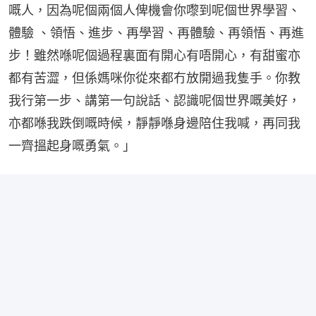
嘅人，因為呢個兩個人俾機會你嚟到呢個世界學習、
體驗 、領悟、進步、再學習、再體驗、再領悟、再進
步！雖然喺呢個過程裏面有開心有唔開心，有甜蜜亦
都有苦澀，但係媽咪你從來都冇放開過我隻手。你教
我行第一步、講第一句說話、認識呢個世界嘅美好，
亦都喺我跌倒嘅時候，靜靜喺身邊陪住我喊，再同我
一齊搵起身嘅勇氣。」