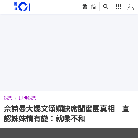
繁
|
简
娛樂
即時娛樂
佘詩曼大爆文頌嫻缺席閨蜜團真相 直
認姊妹情有變：就嚟不和