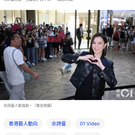
佘詩曼人氣強勁。（葉志明攝）
香港藝人動向
佘詩曼
01 Video