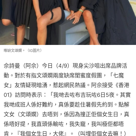
唯缺文頌嫻。（IG圖片）
佘詩曼（阿佘）今日（4/9）現身尖沙咀出席品牌活
動。對於有指文頌嫻兩度缺席閨蜜度假團，「七魔
女」友情疑現暗湧，惹起網民熱議。阿佘接受《香港
01》訪問時表示：「我哋去咗布吉玩咗6日5夜。其實
我哋成班人係好難約，真係要趁住暑假先約到。點解
文女（文頌嫻）去唔到，係因為撞正佢個女生日，真
係唔好提，我直頭係輸咗，我失寵，我叫極佢都唔
肯，『我個女生日，大佬』。（叫埋佢個女去嘛！）