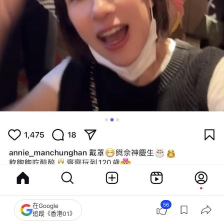
56
在Google
追蹤《香港01》
文頌嫻出手。(ig截圖)