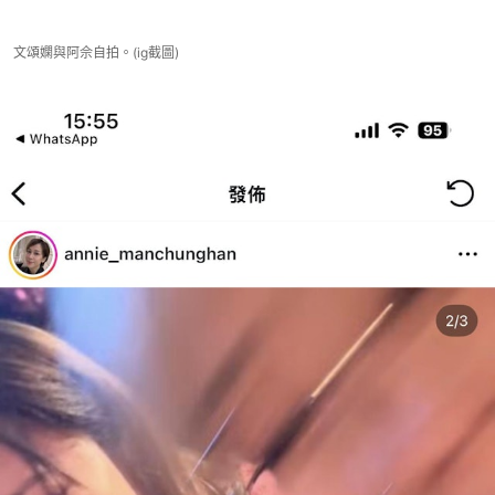
文頌嫻與阿佘自拍。(ig截圖)