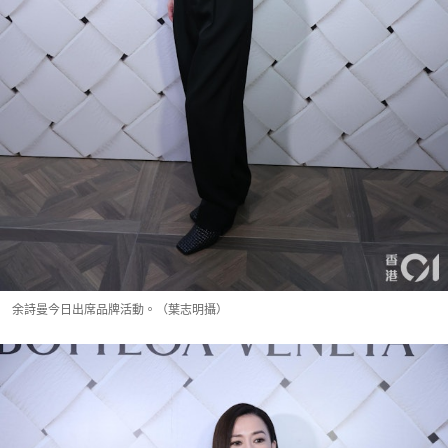
余詩曼今日出席品牌活動。（葉志明攝）