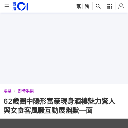
繁
|
简
娛樂
即時娛樂
62歲圈中隱形富豪現身酒樓魅力驚人
與女食客風騷互動展幽默一面