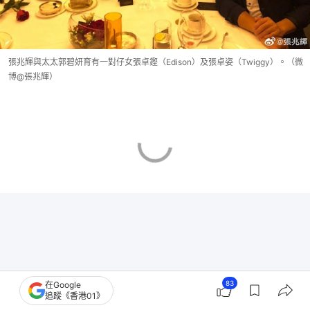
張兆輝與太太郭碧妍育有一對仔女張卓鏗（Edison）及張卓姿（Twiggy）。（微
博@張兆輝）
83
在Google
追蹤《香港01》