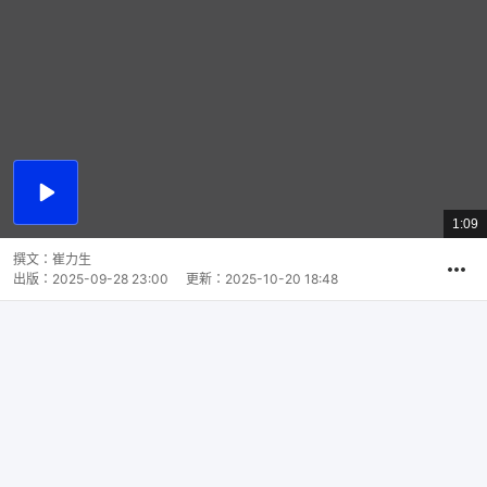
播
放
1:09
總
影
共
片
時
撰文：
崔力生
間
出版：
2025-09-28 23:00
更新：
2025-10-20 18:48