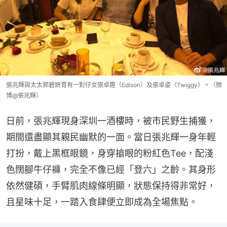
張兆輝與太太郭碧妍育有一對仔女張卓鏗（Edison）及張卓姿（Twiggy）。（微
博@張兆輝）
日前，張兆輝現身深圳一酒樓時，被市民野生捕獲，
期間還盡顯其親民幽默的一面。當日張兆輝一身年輕
打扮，戴上黑框眼鏡，身穿搶眼的粉紅色Tee，配淺
色闊腳牛仔褲，完全不像已經「登六」之齡。其身形
依然健碩，手臂肌肉線條明顯，狀態保持得非常好，
且星味十足，一踏入食肆便立即成為全場焦點。