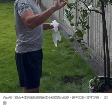
日前張兆輝向大家展示颱風過後家中檸檬樹的情況，曝光其複式豪宅花園。（截
圖）