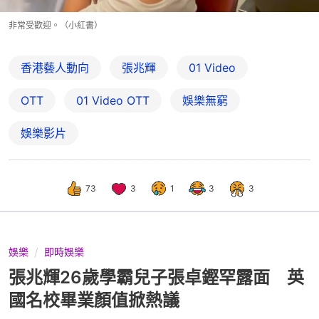
非常受歡迎。（小紅書）
香港藝人動向
張兆輝
01 Video
OTT
01‌ ‌Video‌ ‌OTT
娛樂無窮
娛樂影片
73
3
1
3
3
娛樂
即時娛樂
張兆輝26歲學霸兒子張卓鏗罕露面 英
國名校畢業顏值掀熱議