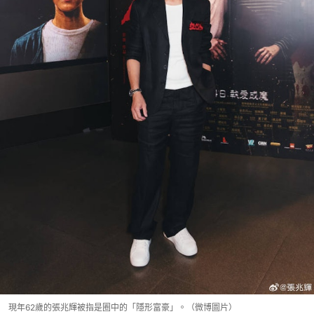
現年62歲的張兆輝被指是圈中的「隱形富豪」。（微博圖片）