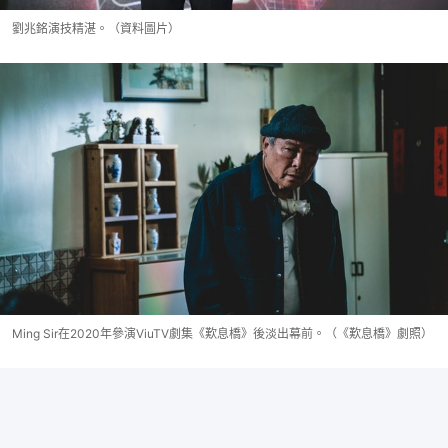
劉兆銘演技精湛。（資料圖片）
Ming Sir在2020年參演ViuTV劇集《歎息橋》後淡出幕前。（《歎息橋》劇照）