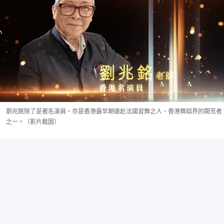
劉兆銘除了是著名演員，亦是香港最早期遠赴法國習舞之人、香港舞蹈界的開荒者
之一。（影片截圖）