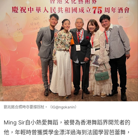
劉兆銘合照時亦要撐拐杖。（IG@ngokanin）
Ming Sir自小熱愛舞蹈，被譽為香港舞蹈界開荒者的
他，年輕時曾獲獎學金漂洋過海到法國學習芭蕾舞，