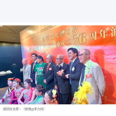
撐拐杖合照。（微博@李力持）