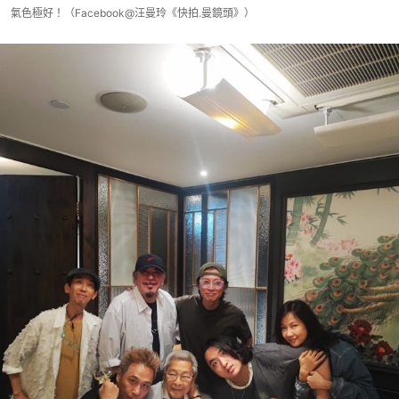
氣色極好！（Facebook@汪曼玲《快拍.曼鏡頭》）