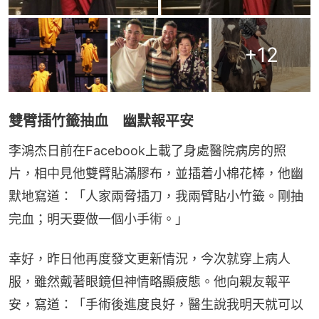
+
12
雙臂插竹籤抽血 幽默報平安
李鴻杰日前在Facebook上載了身處醫院病房的照
片，相中見他雙臂貼滿膠布，並插着小棉花棒，他幽
默地寫道：「人家兩脅插刀，我兩臂貼小竹籤。剛抽
完血；明天要做一個小手術。」
幸好，昨日他再度發文更新情況，今次就穿上病人
服，雖然戴著眼鏡但神情略顯疲態。他向親友報平
安，寫道：「手術後進度良好，醫生說我明天就可以