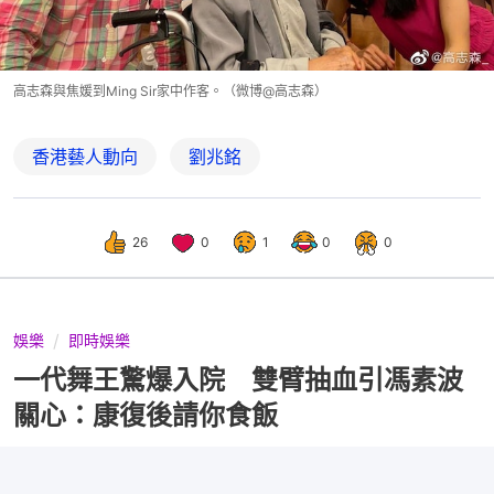
高志森與焦媛到Ming Sir家中作客。（微博@高志森）
香港藝人動向
劉兆銘
26
0
1
0
0
娛樂
即時娛樂
一代舞王驚爆入院 雙臂抽血引馮素波
關心：康復後請你食飯