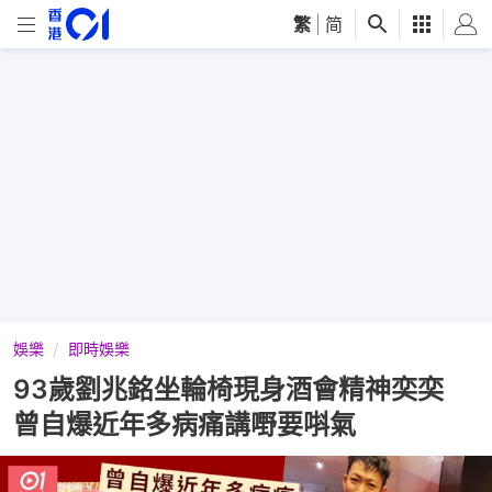
繁
|
简
娛樂
即時娛樂
93歲劉兆銘坐輪椅現身酒會精神奕奕
曾自爆近年多病痛講嘢要唞氣