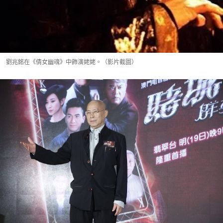
劉兆銘在《倩女幽魂》中飾演姥姥。（影片截圖）