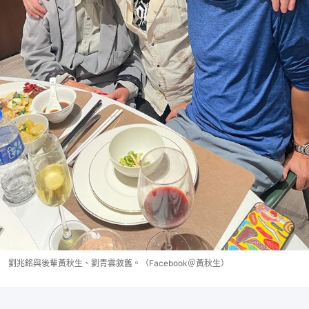
劉兆銘與後輩黃秋生、劉青雲敘舊。（Facebook＠黃秋生）