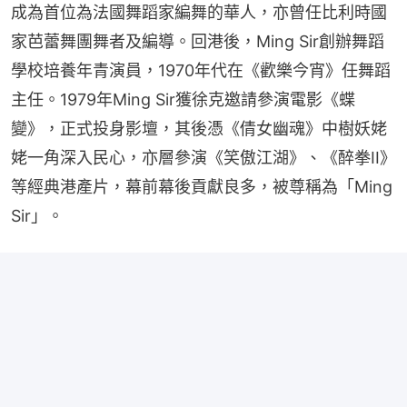
成為首位為法國舞蹈家編舞的華人，亦曾任比利時國
家芭蕾舞團舞者及編導。回港後，Ming Sir創辦舞蹈
學校培養年青演員，1970年代在《歡樂今宵》任舞蹈
主任。1979年Ming Sir獲徐克邀請參演電影《蝶
變》，正式投身影壇，其後憑《倩女幽魂》中樹妖姥
姥一角深入民心，亦層參演《笑傲江湖》、《醉拳II》
等經典港產片，幕前幕後貢獻良多，被尊稱為「Ming 
Sir」。