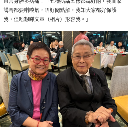
直言身體多病痛：「七樣病講五樣都講好耐，我而家
講嘢都要唞啖氣，唔好問點解，我知大家都好保護
我，但唔想睇文章（相片）形容我。」