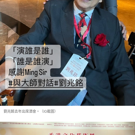
劉兆銘去年出席酒會。（IG截圖）