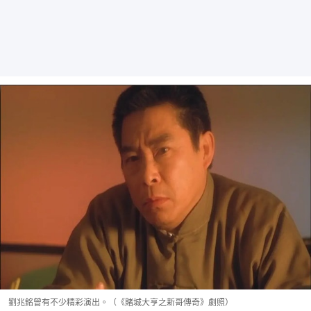
劉兆銘曾有不少精彩演出。（《賭城大亨之新哥傳奇》劇照）