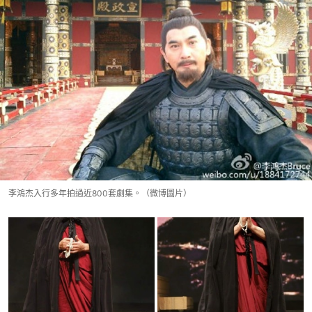
李鴻杰入行多年拍過近800套劇集。（微博圖片）