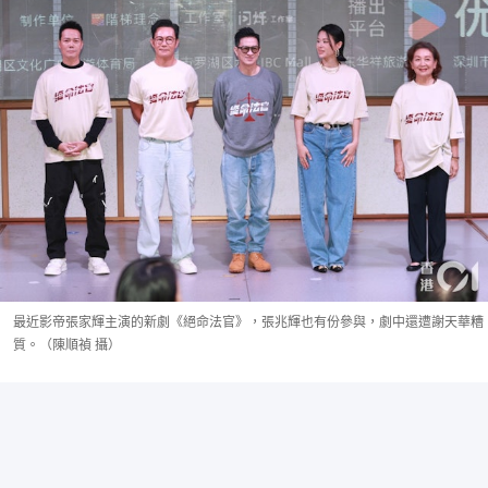
最近影帝張家輝主演的新劇《絕命法官》，張兆輝也有份參與，劇中還遭謝天華糟
質。（陳順禎 攝）