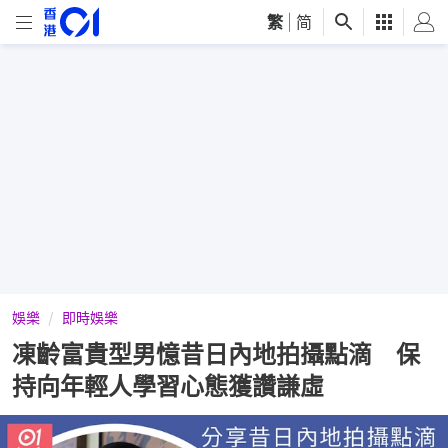
繁
|
简
娛樂
即時娛樂
凍齡富貴型男憶昔日內地拍攝點滴 保
持向年輕人學習心態獲讚謙虛