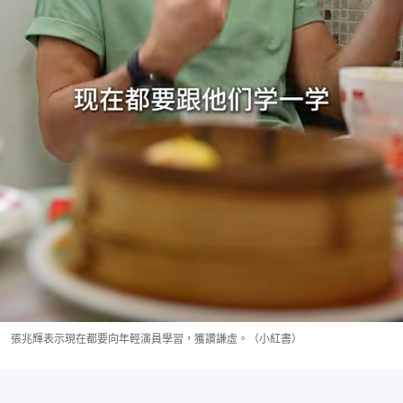
張兆輝表示現在都要向年輕演員學習，獲讚謙虛。（小紅書）