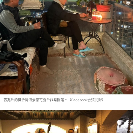
張兆輝的貝沙灣海景豪宅露台非常闊落。（Facebook@張兆輝）