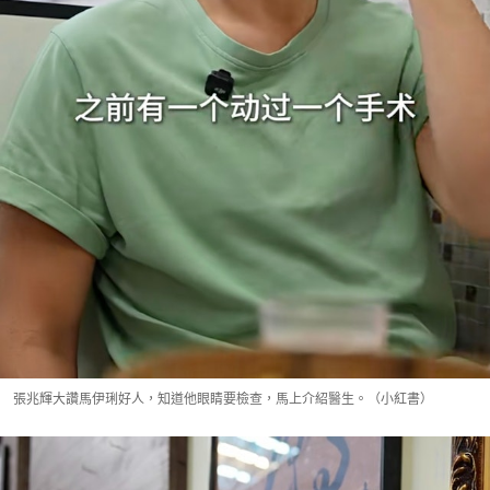
張兆輝大讚馬伊琍好人，知道他眼睛要檢查，馬上介紹醫生。（小紅書）