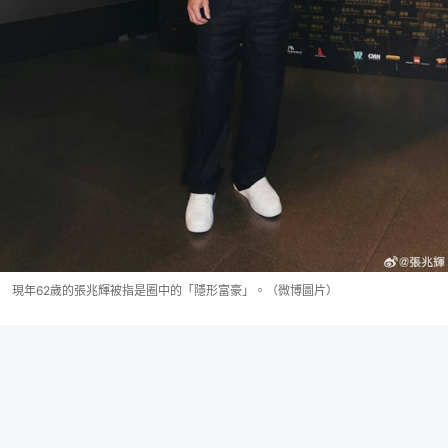
現年62歲的張兆輝被指是圈中的「隱形富豪」。（微博圖片）