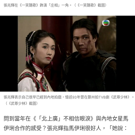
張兆輝在《一笑隨歌》飾演「庄相」一角。（《一笑隨歌》截圖）
張兆輝表示自己很早已經到內地拍戲，憶述93年曾在鄭州拍TVB劇《武尊少林》。
（《武尊少林》截圖）
問到當年在《「北上廣」不相信眼淚》與內地女星馬
伊琍合作的感受？張兆輝指馬伊琍很好人，「她說：