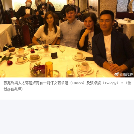
張兆輝與太太郭碧妍育有一對仔女張卓鏗（Edison）及張卓姿（Twiggy）。（微
博@張兆輝）