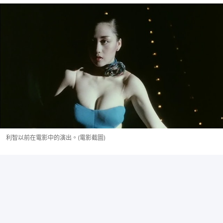
利智以前在電影中的演出。(電影截圖)