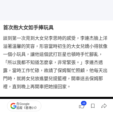
首次抱大女如手捧玩具
談到第一次見到大女兒李思時的感受，李連杰臉上洋
溢著溫馨的笑容，形容當時初生的大女兒嬌小得就像
一個小玩具，讓他這個武打巨星也頓時手忙腳亂，
「所以我都不知道怎麼拿，非常緊張。」李連杰透
露，當時工作忙碌，故請了保姆幫忙照顧，他每天出
門時，就將女兒放進嬰兒提籃裡，開車送去保姆那
裡，直到晚上再開車把她接回家。
49
在Google
追蹤《香港01》