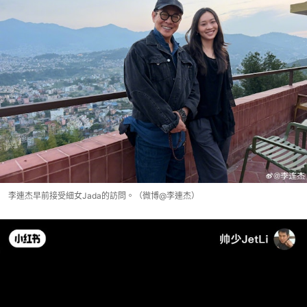
李連杰早前接受細女Jada的訪問。（微博@李連杰）