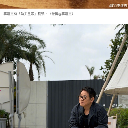
李連杰有「功夫皇帝」稱號。（微博@李連杰）