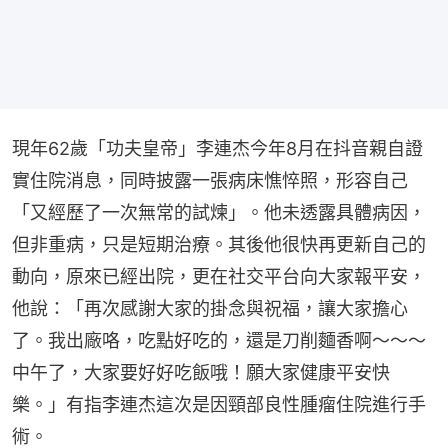
現年62歲「功夫皇帝」李連杰今年8月在抖音親自證
實住院消息，同時披露一張病床憔悴照，形容自己
「又經歷了一次無常的試煉」。他未透露具體病因，
但非重病，只是短期治療。其後他很快再更新自己的
動向，原來已經出院，更在社交平台向大家報平安，
他說：「再次感謝大家的掛念與祝福，讓大家擔心
了。我出廠咯，吃點好吃的，還是刀削麵香啊～～～
中午了，大家要好好吃飯哦！願大家健康平安快
樂。」有指李連杰這次是因頸部良性腫瘤住院進行手
術。