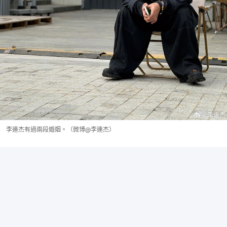
李連杰有過兩段婚姻。（微博@李連杰）