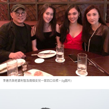
李連杰與老婆利智及兩個女兒一家四口合照。(ig圖片)