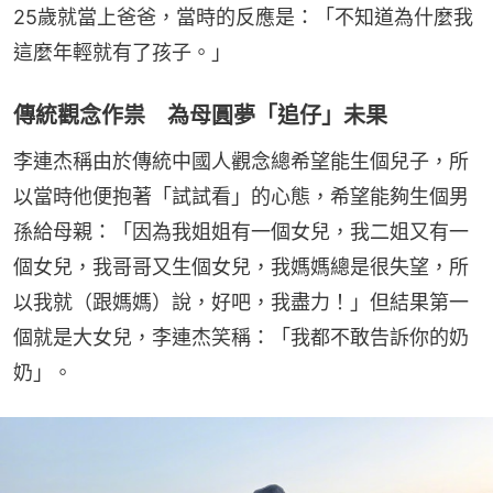
25歲就當上爸爸，當時的反應是：「不知道為什麼我
這麼年輕就有了孩子。」
傳統觀念作祟 為母圓夢「追仔」未果
李連杰稱由於傳統中國人觀念總希望能生個兒子，所
以當時他便抱著「試試看」的心態，希望能夠生個男
孫給母親：「因為我姐姐有一個女兒，我二姐又有一
個女兒，我哥哥又生個女兒，我媽媽總是很失望，所
以我就（跟媽媽）說，好吧，我盡力！」但結果第一
個就是大女兒，李連杰笑稱：「我都不敢告訴你的奶
奶」。