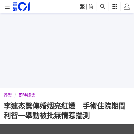
繁
|
简
娛樂
即時娛樂
李連杰驚傳婚姻亮紅燈 手術住院期間
利智一舉動被批無情惹揣測