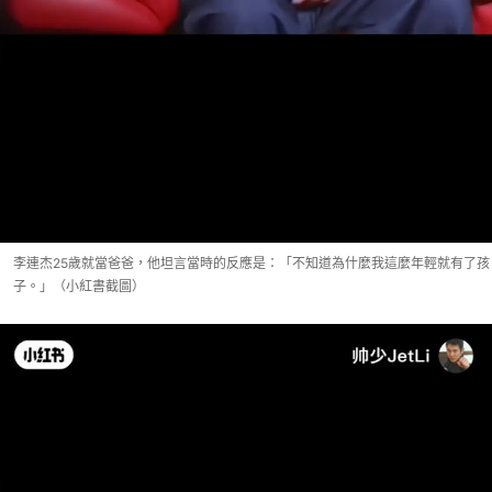
李連杰25歲就當爸爸，他坦言當時的反應是：「不知道為什麼我這麼年輕就有了孩
子。」（小紅書截圖）