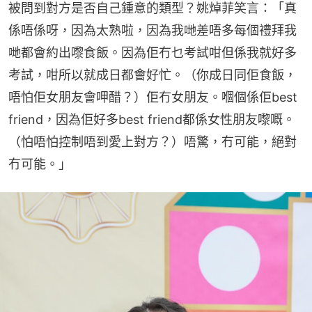
被問到對方是否自己鍾意的類型？姚焯菲笑言：「真
係唔係呀，因為太熟啦，因為我哋差唔多每個禮拜我
哋都會約出嚟食飯。因為佢冇乜考試咁但係我就好多
考試，咁所以就成日都會好忙。（你成日同佢食飯，
唔怕佢女朋友會呷醋？）佢冇女朋友。嗰個係佢best 
friend，因為佢好多best friend都係女性朋友嚟嘅。
（怕唔怕控制唔到愛上對方？）唔驚，冇可能，絕對
冇可能。」