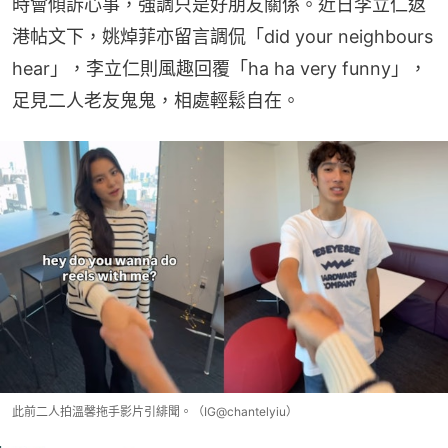
時會傾訴心事，強調只是好朋友關係。近日李立仁返
港帖文下，姚焯菲亦留言調侃「did your neighbours 
hear」，李立仁則風趣回覆「ha ha very funny」，
足見二人老友鬼鬼，相處輕鬆自在。
此前二人拍溫馨拖手影片引緋聞。（IG@chantelyiu）