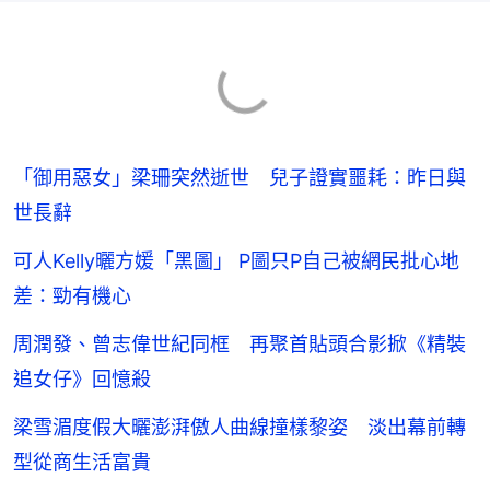
「御用惡女」梁珊突然逝世 兒子證實噩耗：昨日與
世長辭
可人Kelly曬方媛「黑圖」 P圖只P自己被網民批心地
差：勁有機心
周潤發、曾志偉世紀同框 再聚首貼頭合影掀《精裝
追女仔》回憶殺
梁雪湄度假大曬澎湃傲人曲線撞樣黎姿 淡出幕前轉
型從商生活富貴