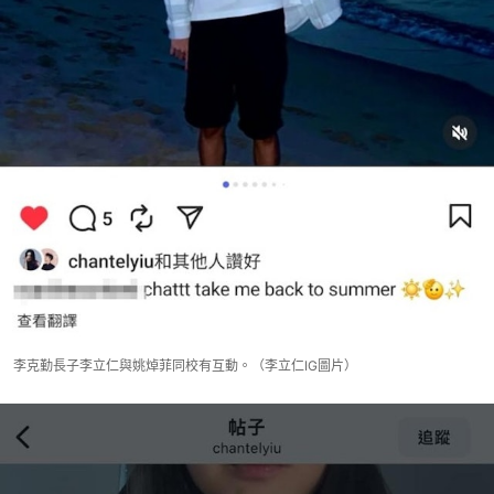
李克勤長子李立仁與姚焯菲同校有互動。（李立仁IG圖片）