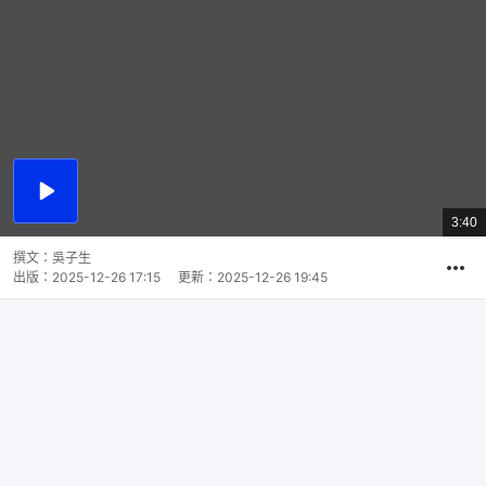
播
放
3:40
總
影
共
片
時
撰文：
吳子生
間
出版：
2025-12-26 17:15
更新：
2025-12-26 19:45