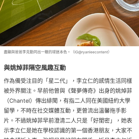
盡顯與爸爸李克勤同出一轍的球迷本色。（IG@ryanleecontent）
與姚焯菲隔空風趣互動
作為備受注目的「星二代」，李立仁的感情生活同樣
被外界關注。早前他曾與《聲夢傳奇》出身的姚焯菲
（Chantel）傳出緋聞，有指二人同在美國紐約大學
留學，不時在社交媒體互動，更曾流出溫馨拖手影
片。不過姚焯菲早前澄清二人只是「好閨密」，她表
示李立仁是她在學校認識的第一個香港朋友，大家不