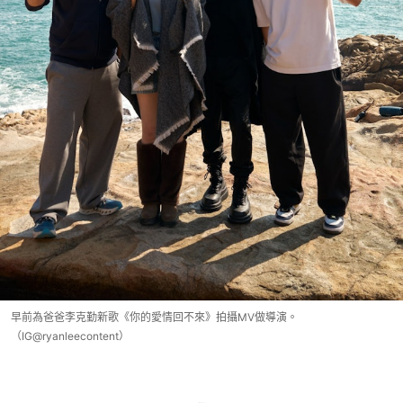
早前為爸爸李克勤新歌《你的愛情回不來》拍攝MV做導演。
（IG@ryanleecontent）