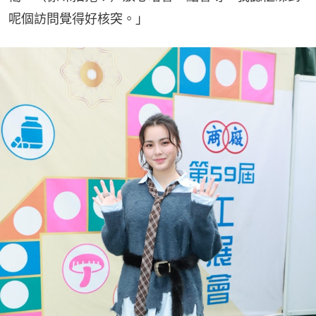
呢個訪問覺得好核突。」