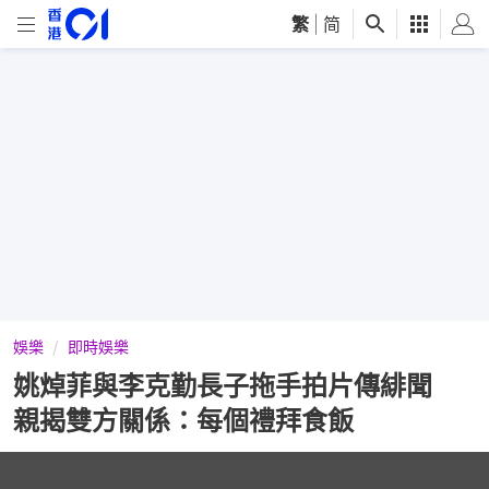
繁
|
简
娛樂
即時娛樂
姚焯菲與李克勤長子拖手拍片傳緋聞
親揭雙方關係：每個禮拜食飯