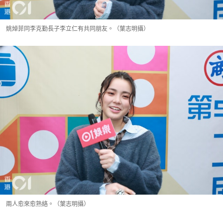
姚焯菲同李克勤長子李立仁有共同朋友。（葉志明攝）
兩人愈來愈熟絡。（葉志明攝）