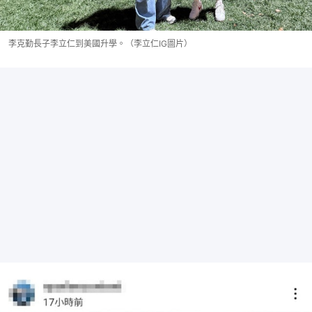
李克勤長子李立仁到美國升學。（李立仁IG圖片）