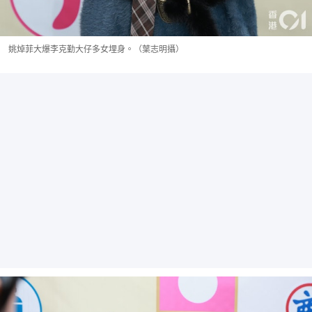
姚焯菲大爆李克勤大仔多女埋身。（葉志明攝）