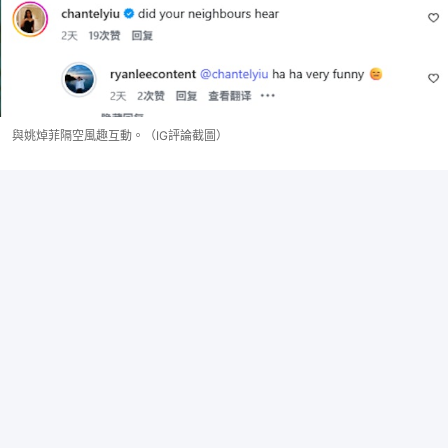
與姚焯菲隔空風趣互動。（IG評論截圖）