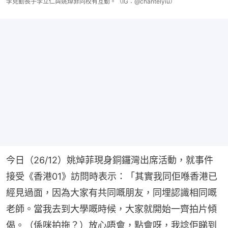
李克勤長子李立仁與姚焯菲同校有互動。（IG：@chantelyiu）
今日（26/12）姚焯菲現身銅鑼灣出席活動，就事件
接受《香港01》訪問時表示：「其實我同佢喺香港已
經見過面，因為大家有共同嘅朋友，同埋認識相同嘅
老師。當我去到大學嘅時候，大家就開始一齊拍片傾
偈。（係咪拍拖？）放心唔會，點會呀，我諗佢睇到