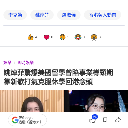
李克勤
姚焯菲
盧淑儀
香港藝人動向
4
0
1
0
3
娛樂
即時娛樂
姚焯菲驚爆美國留學曾陷事業樽頸期
靠新歌打氣克服休學回港念頭
24
在Google
追蹤《香港01》