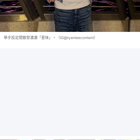
舉手投足間散發濃濃「星味」。（IG@ryanleecontent）