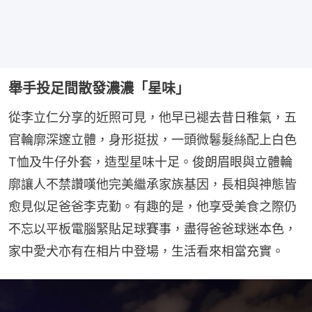
舉手投足間散發濃濃「星味」
從李立仁分享的近照可見，他早已褪去昔日稚氣，五
官輪廓深邃立體，身形挺拔，一頭微鬈髮絲配上白色
T恤及牛仔外套，造型星味十足。俊朗眉眼與立體輪
廓讓人不禁讚嘆他完美繼承家族基因，長相與神態皆
愈見似足爸爸李克勤。有趣的是，他享受美食之際仍
不忘以平板電腦緊貼足球賽事，盡得爸爸球迷本色，
家中愛犬亦有在相片中登場，生活看來相當充實。