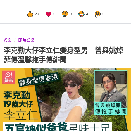
20
0
0
4
0
娛樂
即時娛樂
李克勤大仔李立仁變身型男 曾與姚焯
菲傳溫馨拖手傳緋聞