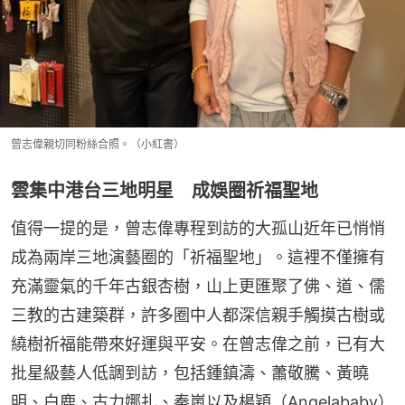
曾志偉親切同粉絲合照。（小紅書）
雲集中港台三地明星 成娛圈祈福聖地
值得一提的是，曾志偉專程到訪的大孤山近年已悄悄
成為兩岸三地演藝圈的「祈福聖地」。這裡不僅擁有
充滿靈氣的千年古銀杏樹，山上更匯聚了佛、道、儒
三教的古建築群，許多圈中人都深信親手觸摸古樹或
繞樹祈福能帶來好運與平安。在曾志偉之前，已有大
批星級藝人低調到訪，包括鍾鎮濤、蕭敬騰、黃曉
明、白鹿、古力娜扎、秦嵐以及楊穎（Angelababy）