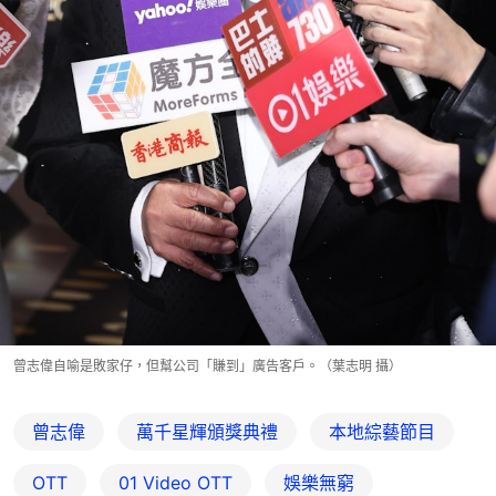
曾志偉自喻是敗家仔，但幫公司「賺到」廣告客戶。（葉志明 攝）
曾志偉
萬千星輝頒獎典禮
本地綜藝節目
OTT
01‌ ‌Video‌ ‌OTT
娛樂無窮