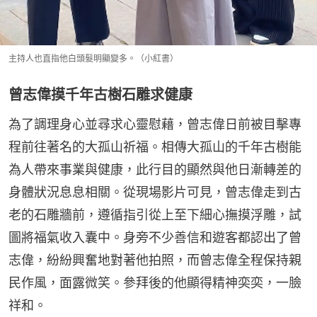
主持人也直指他白頭髮明顯變多。（小紅書）
曾志偉摸千年古樹石雕求健康
為了調理身心並尋求心靈慰藉，曾志偉日前被目擊專
程前往著名的大孤山祈福。相傳大孤山的千年古樹能
為人帶來事業與健康，此行目的顯然與他日漸轉差的
身體狀況息息相關。從現場影片可見，曾志偉走到古
老的石雕牆前，遵循指引從上至下細心撫摸浮雕，試
圖將福氣收入囊中。身旁不少善信和遊客都認出了曾
志偉，紛紛興奮地對著他拍照，而曾志偉全程保持親
民作風，面露微笑。參拜後的他顯得精神奕奕，一臉
祥和。