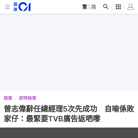
繁
|
简
娛樂
即時娛樂
曾志偉辭任總經理5次先成功 自喻係敗
家仔：最緊要TVB廣告返哂嚟