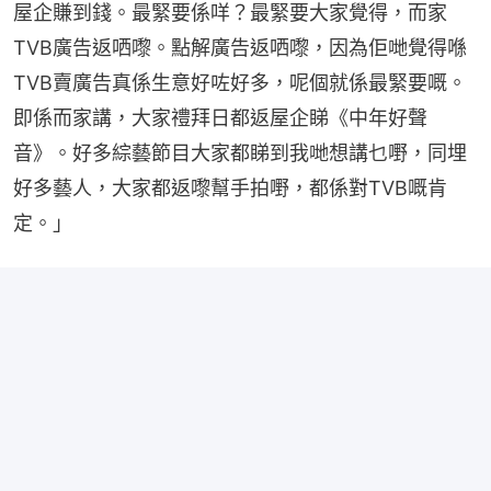
屋企賺到錢。最緊要係咩？最緊要大家覺得，而家
TVB廣告返哂嚟。點解廣告返哂嚟，因為佢哋覺得喺
TVB賣廣告真係生意好咗好多，呢個就係最緊要嘅。
即係而家講，大家禮拜日都返屋企睇《中年好聲
音》。好多綜藝節目大家都睇到我哋想講乜嘢，同埋
好多藝人，大家都返嚟幫手拍嘢，都係對TVB嘅肯
定。」