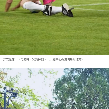
曾志偉在一下帶波時，突然摔倒。（小紅書@香港明星足球隊）