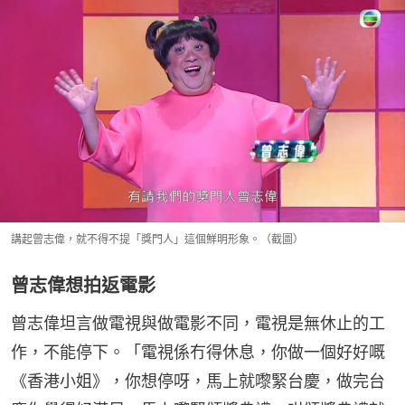
講起曾志偉，就不得不提「獎門人」這個鮮明形象。（截圖）
曾志偉想拍返電影
曾志偉坦言做電視與做電影不同，電視是無休止的工
作，不能停下。「電視係冇得休息，你做一個好好嘅
《香港小姐》，你想停呀，馬上就嚟緊台慶，做完台