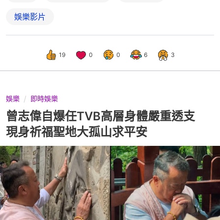
娛樂影片
19
0
0
6
3
娛樂
即時娛樂
曾志偉自爆任TVB高層身體嚴重透支
現身祈福聖地大孤山求平安