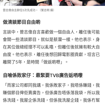
曾志偉自言辭任5次先成功。（葉志明 攝）
做清談節目自由啲
言談中，曾志偉自言喜歡做一個自由人，離任後可能
會開一些清談節目，就似是蔡瀾一樣。他也表示，身
在其位做總經理不可以亂噏，但離任後就擁有較大自
由度。他也表示，離任後想回歸電影圈貢獻，坦言已
離開了5年，是時間「做返啲嘢」。
自喻係敗家仔：最緊要TVB廣告返哂嚟
「而家公司都同我講，我係敗家子，我唔係賺錢，我
賺個節目俾佢賣廣告，但係廣告唔係落我袋，所以我
係洗錢。我屋企係洗錢，但係我洗屋企錢，我係冇幫