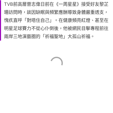
TVB前高層曾志偉日前在《一周星星》接受好友黎芷
珊訪問時，談因缺眠與頻繁應酬導致身體嚴重透支，
愧疚直呼「對唔住自己」。在健康頻亮紅燈、甚至在
明星足球賽力不從心仆倒後，他被網民目擊專程前往
兩岸三地演藝圈的「祈福聖地」大孤山祈福。