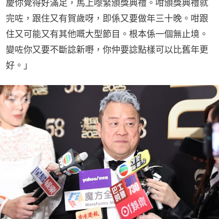
慶你覺得好滿足，馬上嚟緊頒獎典禮。咁頒獎典禮就
完咗，跟住又有賀歲呀，即係又要做年三十晚。咁跟
住又可能又有其他嘅大型節目。根本係一個無止境。
變咗你又要不斷諗新嘢，你仲要諗點樣可以比舊年更
好。」