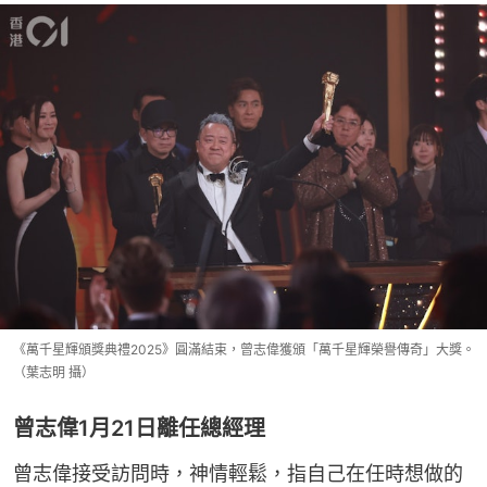
《萬千星輝頒獎典禮2025》圓滿結束，曾志偉獲頒「萬千星輝榮譽傳奇」大獎。
（葉志明 攝）
曾志偉1月21日離任總經理
曾志偉接受訪問時，神情輕鬆，指自己在任時想做的