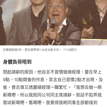
任職總經理5年，曾志偉帶領TVB走出新方向。（TVB圖片）
身體負荷唔到
問起請辭的原因，他自言不習慣做總經理，要在早上
9點，10點開會的作息，笑言自己習慣2點才出現，及
後，曾志偉又透露總經理一職繁忙。「我想去做一啲
新嘅嘢，所以我就同公司同主席請辭，就話不如畀我
嘗試新嘅嘢。舊嘅嘢，我覺得我啲同事全部都接到