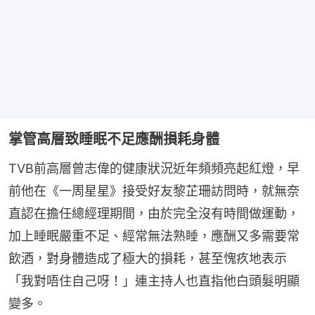
掌管高層致睡眠不足應酬損耗身體
TVB前高層曾志偉的健康狀況近年頻頻亮起紅燈，早
前他在《一周星星》接受好友黎芷珊訪問時，就無奈
直認在擔任總經理期間，由於完全沒有時間做運動，
加上睡眠嚴重不足、經常無法熟睡，應酬又多需要常
飲酒，對身體造成了極大的損耗，甚至愧疚地表示
「我對唔住自己呀！」連主持人也直指他白頭髮明顯
變多。