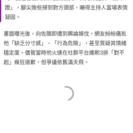
蹬」，腳尖險些掃到對方頭部，嚇得主持人當場表情
凝固。
畫面曝光後，向佐隨即遭到輿論撻伐，網友紛紛痛批
他「缺乏分寸感」、「行為危險」，甚至質疑其情緒
穩定度。儘管當時他火速在社群平台連刷3排「對不
起」瘋狂道歉，但爭議依舊滿天飛。