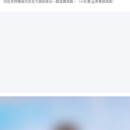
向佐突然轉身向百克力頭部使出一腳凌厲飛踢。（小紅書/@青春摸個魚）