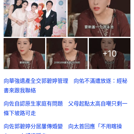
+
10
向華強遺產全交郭碧婷管理 向佑不滿遭放逐：經秘
書來跟我聯絡
向佐自認原生家庭有問題 父母起點太高自嘲只剩一
條下坡路可走
向佐郭碧婷分居屢傳婚變 向太首回應「不用瞎操