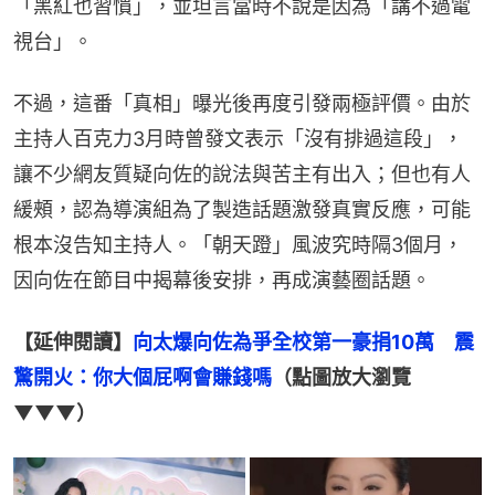
「黑紅也習慣」，並坦言當時不說是因為「講不過電
視台」。
不過，這番「真相」曝光後再度引發兩極評價。由於
主持人百克力3月時曾發文表示「沒有排過這段」，
讓不少網友質疑向佐的說法與苦主有出入；但也有人
緩頰，認為導演組為了製造話題激發真實反應，可能
根本沒告知主持人。「朝天蹬」風波究時隔3個月，
因向佐在節目中揭幕後安排，再成演藝圈話題。
【延伸閱讀】
向太爆向佐為爭全校第一豪捐10萬　震
驚開火：你大個屁啊會賺錢嗎
（點圖放大瀏覽
▼▼▼）