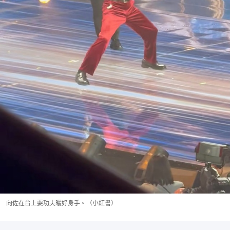
向佐在台上耍功夫曬好身手。（小紅書）