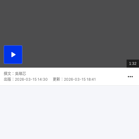
播
放
1:32
總
影
共
片
時
撰文：
吳順芯
間
出版：
2026-03-15 14:30
更新：
2026-03-15 18:41