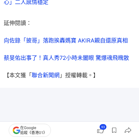
心」二人感情穩定
延伸閱讀：
向佐錄「披哥」落跑挨轟媽寶 AKIRA親自還原真相
蔡旻佑出事了！真人秀72小時未闔眼 驚爆魂飛魄散
【本文獲「
聯合新聞網
」授權轉載。】
93
在Google
追蹤《香港01》