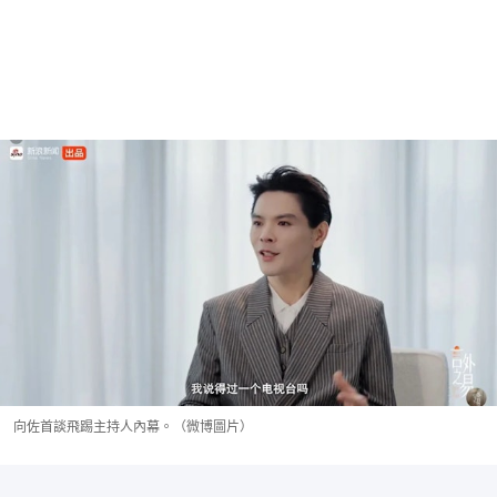
向佐首談飛踢主持人內幕。（微博圖片）