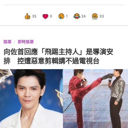
35
0
1
24
33
娛樂
即時娛樂
向佐首回應「飛踢主持人」是導演安
排 控遭惡意剪輯講不過電視台