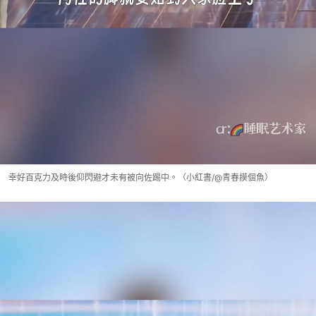
幸好百克力及時後仰閃避才未有被向佐踢中。（小紅書/@青春摸個魚）