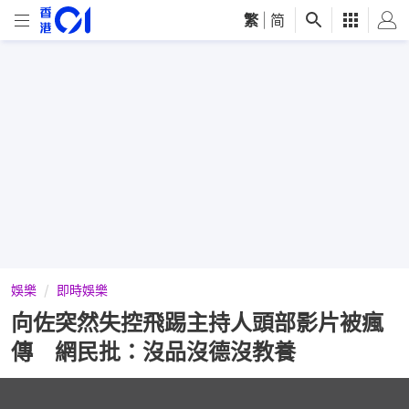
繁
|
简
娛樂
即時娛樂
向佐突然失控飛踢主持人頭部影片被瘋
傳 網民批：沒品沒德沒教養