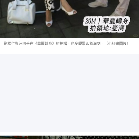
劉松仁與汪明荃在《華麗轉身》的拍檔，也令觀眾印象深刻。（小紅書圖片）