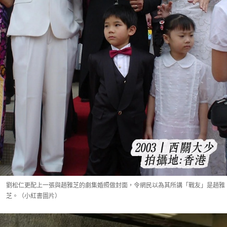
劉松仁更配上一張與趙雅芝的劇集婚照做封面，令網民以為其所講「戰友」是趙雅
芝。（小紅書圖片）