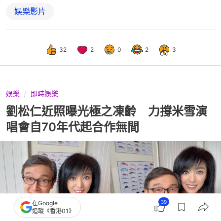
娛樂影片
32
2
0
2
3
娛樂
即時娛樂
劉松仁近照曝光極之凍齡 力撐米雪演
唱會自70年代起合作無間
39
在Google
追蹤《香港01》