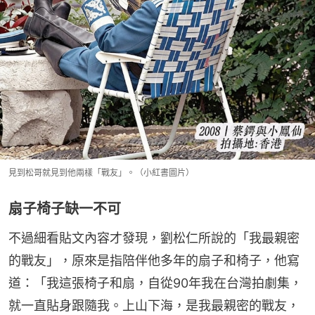
見到松哥就見到他兩樣「戰友」。（小紅書圖片）
扇子椅子缺一不可
不過細看貼文內容才發現，劉松仁所說的「我最親密
的戰友」，原來是指陪伴他多年的扇子和椅子，他寫
道：「我這張椅子和扇，自從90年我在台灣拍劇集，
就一直貼身跟隨我。上山下海，是我最親密的戰友，