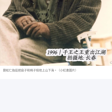
劉松仁指這把扇子和椅子陪他上山下海。（小紅書圖片）