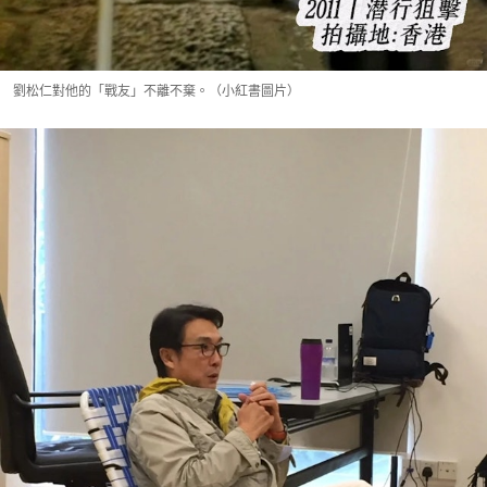
劉松仁對他的「戰友」不離不棄。（小紅書圖片）