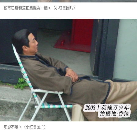
松哥已經和這把扇融為一體。（小紅書圖片）
形影不離。（小紅書圖片）