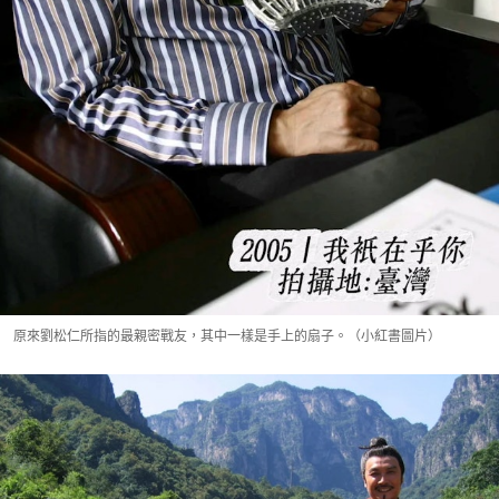
原來劉松仁所指的最親密戰友，其中一樣是手上的扇子。（小紅書圖片）