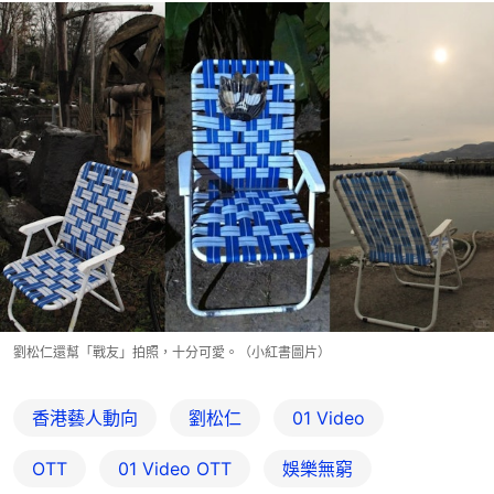
劉松仁還幫「戰友」拍照，十分可愛。（小紅書圖片）
香港藝人動向
劉松仁
01 Video
OTT
01‌ ‌Video‌ ‌OTT
娛樂無窮