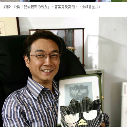
劉松仁公開「我最親密的戰友」，答案竟反高潮。（小紅書圖片）