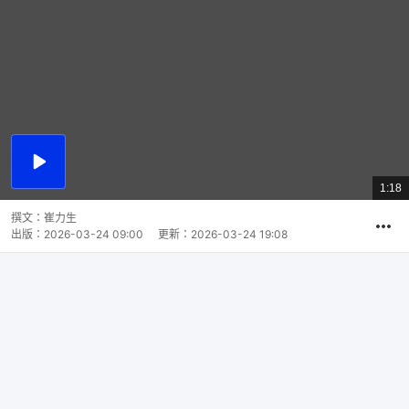
播
放
1:18
總
影
共
片
時
撰文：
崔力生
間
出版：
2026-03-24 09:00
更新：
2026-03-24 19:08