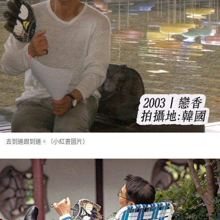
去到邊跟到邊。（小紅書圖片）