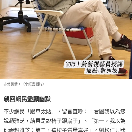
非常長情。（小紅書圖片）
親回網民盡顯幽默
不少網民「跟車太貼」，留言直呼：「看圖我以為您
說趙雅芝，結果是說椅子跟扇子」、「第一，我以為
你說趙雅芝；第二，這椅子質量真好」。劉松仁見狀