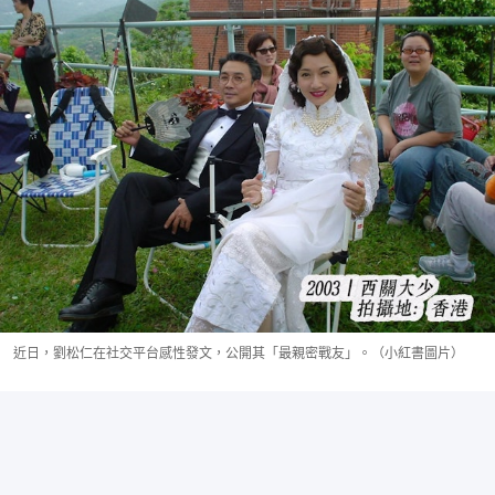
近日，劉松仁在社交平台感性發文，公開其「最親密戰友」。（小紅書圖片）