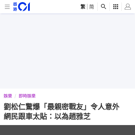
繁
|
简
娛樂
即時娛樂
劉松仁驚爆「最親密戰友」令人意外
網民跟車太貼：以為趙雅芝