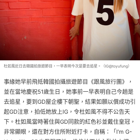
杜如風近日去韓國拍旅遊節目，一早表明今次是要去追星。（IG@toyufung）
事緣她早前飛抵韓國拍攝旅遊節目《跟風旅行團》，
並在當地慶祝51歲生日，她事前一早表明自己今趟是
去追星，要到GD屋企樓下朝聖，結果如願以償成功引
起GD注意，拍低她放上IG，令杜如風不得不公告天
下。杜如風當時著住與GD同款的紅色衫並戴住皇冠，
非常顯眼，還在對方住所附近打卡，自稱：「I’m G-