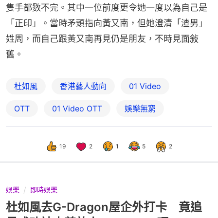
隻手都數不完。其中一位前度更令她一度以為自己是
「正印」。當時矛頭指向黃又南，但她澄清「渣男」
姓周，而自己跟黃又南再見仍是朋友，不時見面敍
舊。
杜如風
香港藝人動向
01 Video
OTT
01‌ ‌Video‌ ‌OTT
娛樂無窮
19
2
1
5
2
娛樂
即時娛樂
杜如風去G-Dragon屋企外打卡 竟追