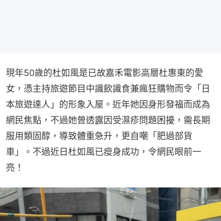
現年50歲的杜如風是已故嘉禾電影高層杜惠東的愛
女，憑主持旅遊節目中識飲識食兼瘋狂購物而令「日
本旅遊達人」的形象入屋。近年她因身形發福而成為
網民焦點，不過她曾透露因受濕疹問題困擾，需長期
服用類固醇，導致體重急升，更自嘲「肥過部貨
車」。不過近日杜如風已瘦身成功，令網民眼前一
亮！