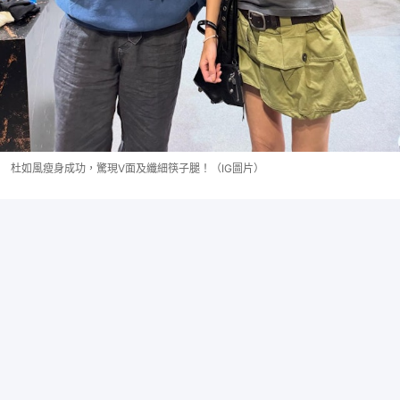
杜如風瘦身成功，驚現V面及纖細筷子腿！（IG圖片）