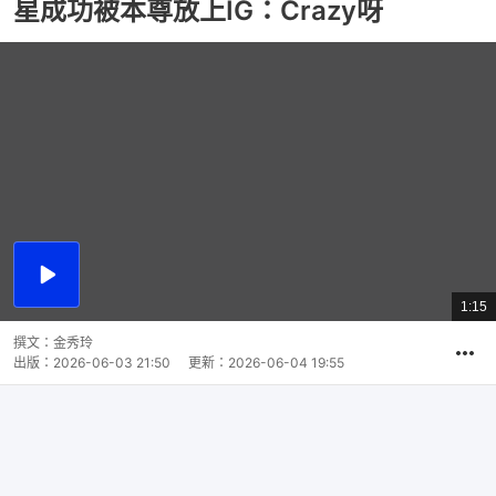
星成功被本尊放上IG：Crazy呀
播
放
1:15
總
影
共
片
時
撰文：
金秀玲
間
出版：
2026-06-03 21:50
更新：
2026-06-04 19:55