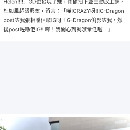
Helen!!!!」GD也發現了她，偷偷拍下並主動放上網，
杜如風超級興奮，留言：「嘩!CRAZY呀!!!G-Dragon 
post咗我張相喺佢嘅IG呀！G-Dragon偷影咗我，然
後post咗喺佢IG!! 嘩！我開心到就嚟暈低啦！」