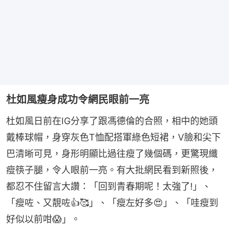
杜如風瘦身成功令網民眼前一亮
杜如風日前在IG分享了跟馮德倫的合照，相中的她頭
戴棒球帽，身穿灰色T恤配搭軍綠色短裙，V臉和尖下
巴清晰可見，身形明顯比過往瘦了幾個碼，更驚現纖
瘦筷子腿，令人眼前一亮。有大批網民看到新照後，
都忍不住留言大讚：「回到青春期呢！太強了!」、
「瘦咗、又靚咗👍🥰」、「瘦左好多😍」、「哇瘦到
好似以前咁😱」。