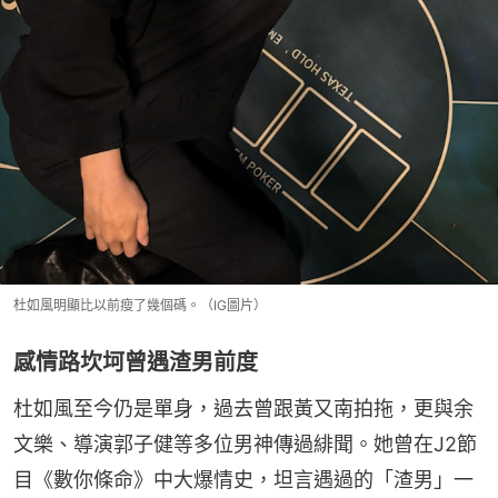
杜如風明顯比以前瘦了幾個碼。（IG圖片）
感情路坎坷曾遇渣男前度
杜如風至今仍是單身，過去曾跟黃又南拍拖，更與余
文樂、導演郭子健等多位男神傳過緋聞。她曾在J2節
目《數你條命》中大爆情史，坦言遇過的「渣男」一