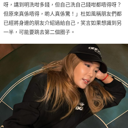
呀，講到明洗咁多錢，但自己洗自己錢咁都唔得呀？
但原來真係唔得，啲人真係驚！」杜如風稱朋友們都
已經將身邊的朋友介紹過給自己，笑言如果想識到另
一半，可能要跳去第二個圈子。