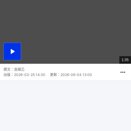
播
放
1:35
總
影
共
片
時
撰文：
吳順芯
間
出版：
2026-03-25 14:30
更新：
2026-06-04 13:00