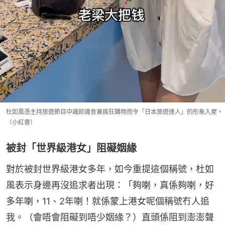
杜如風憑主持旅遊節目中識飲識食兼瘋狂購物而令「日本旅遊達人」的形象入屋。
（小紅書）
被封「世界級港女」阻礙姻緣
對於被封世界級港女多年，如今重提這個稱號，杜如
風表示身邊再沒追求者出現：「夠喇，真係夠喇，好
多年喇，11、2年喇！就係蒙上港女呢個稱號冇人追
我。（會唔會阻礙到唔少姻緣？）直頭係阻到澎澎聲