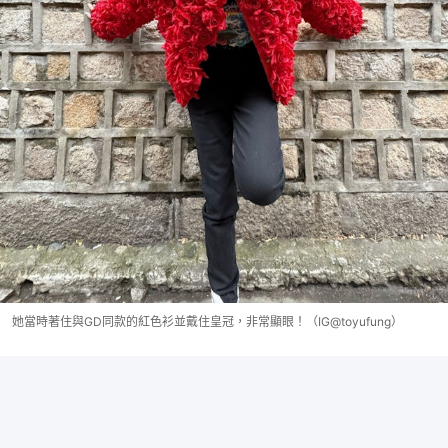
她當時著住與GD同款的紅色衫並戴住皇冠，非常顯眼！（IG@toyufung）