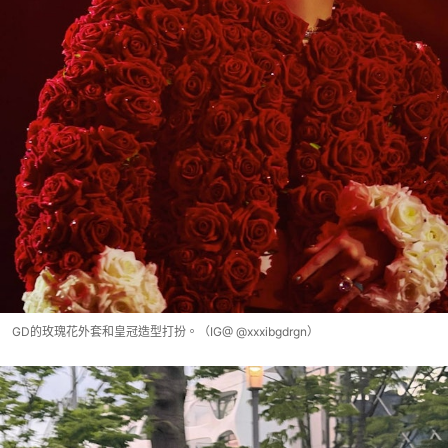
GD的玫瑰花外套和皇冠造型打扮。（IG@ @xxxibgdrgn）