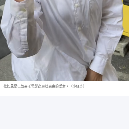
杜如風是已故嘉禾電影高層杜惠東的愛女。（小紅書）