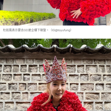
杜如風表示要去GD屋企樓下朝聖。（IG@toyufung）