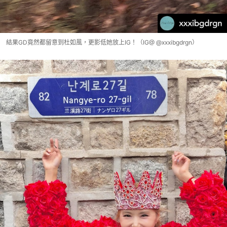
結果GD竟然都留意到杜如風，更影低她放上IG！（IG@ @xxxibgdrgn）