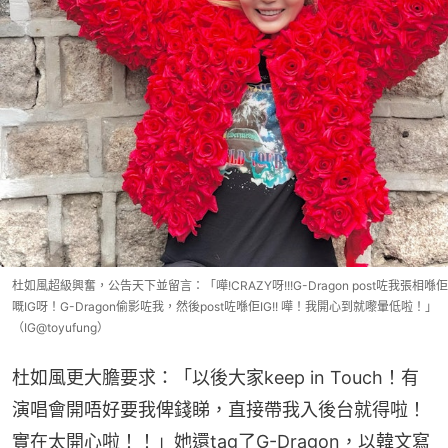
杜如風超級興奮，公告天下並留言：「嘩!CRAZY呀!!!G-Dragon post咗我張相喺佢
嘅IG呀！G-Dragon偷影咗我，然後post咗喺佢IG!! 嘩！我開心到就嚟暈低啦！」
（IG@toyufung）
杜如風更大膽要求：「以後大家keep in Touch！有
演唱會開唔好要我俾錢睇，直接帶我入後台就得啦！
實在太開心啦！！」她還tag了G-Dragon，以韓文寫