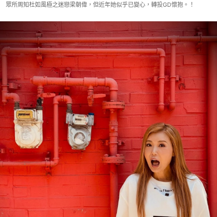
眾所周知杜如風極之迷戀梁朝偉，但近年她似乎已變心，轉投GD懷抱。！