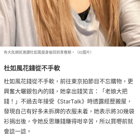
有大批網民激讚杜如風瘦身後回到青春期。（IG圖片）
杜如風花錢從不手軟
杜如風花錢從不手軟，前往東京拍節目不忘購物，更
興奮大曬銀包內的錢，她拿出錢笑言：「老娘大把
錢！」不過去年接受《StarTalk》時透露經歷搬屋，
發現自己有好多未拆牌的衣服未着，她表示將30幾袋
衫捐出後，令她反思賺錢賺得咁辛苦，所以買嘢前就
會諗一諗。