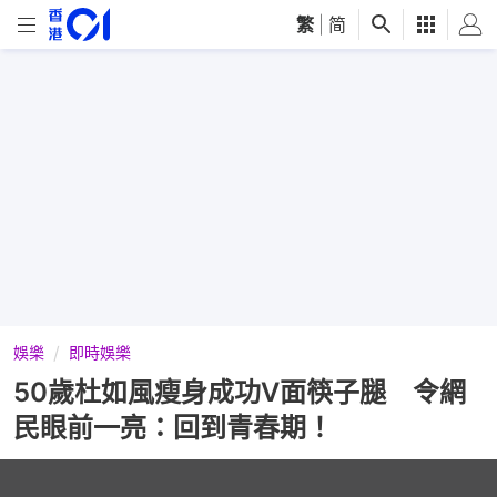
繁
|
简
娛樂
即時娛樂
50歲杜如風瘦身成功V面筷子腿 令網
民眼前一亮：回到青春期！