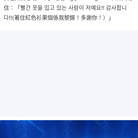
住：「빨간 옷을 입고 있는 사람이 저예요!! 감사합니
다!!(著住紅色衫果個係我黎嫁！多謝你！）」