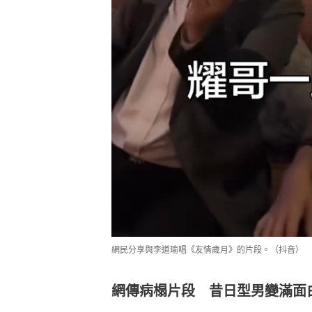
網民分享與李道瑜唱《友情歲月》的片段。（抖音）
網傳病榻片段 昔日型男變滿面