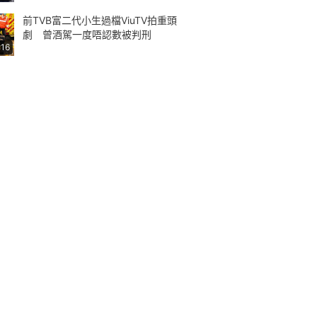
前TVB富二代小生過檔ViuTV拍重頭
劇 曾酒駕一度唔認數被判刑
:16