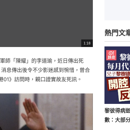
熱門文
1:18
總
共
時
間
軍師「陳耀」的李道瑜，近日傳出死
。消息傳出後令不少影迷感到惋惜，曾合
港01》訪問時，親口證實故友死訊。
黎彼得病
數：大部