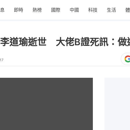
息
即時
熱榜
國際
中國
科技
生活
體
李道瑜逝世 大佬B證死訊：做
17