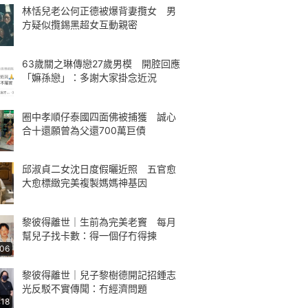
林恬兒老公何正德被爆背妻攬女 男
方疑似攬錫黑超女互動親密
63歲關之琳傳戀27歲男模 開腔回應
「嫲孫戀」：多謝大家掛念近況
圈中孝順仔泰國四面佛被捕獲 誠心
合十還願曾為父還700萬巨債
邱淑貞二女沈日度假曬近照 五官愈
大愈標緻完美複製媽媽神基因
黎彼得離世｜生前為完美老竇 每月
幫兒子找卡數：得一個仔冇得揀
:06
黎彼得離世｜兒子黎樹德開記招鍾志
光反駁不實傳聞：冇經濟問題
:18