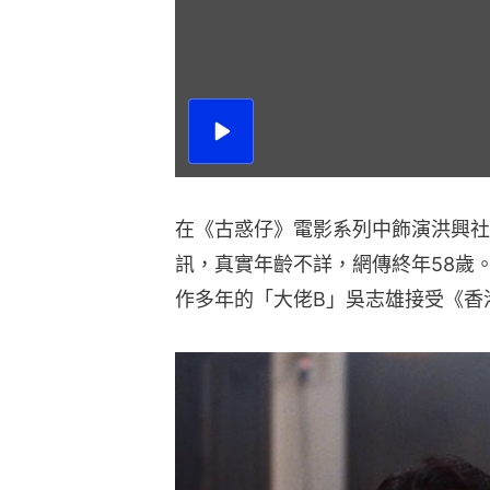
播
放
影
片
在《古惑仔》電影系列中飾演洪興社
訊，真實年齡不詳，網傳終年58歲
作多年的「大佬B」吳志雄接受《香