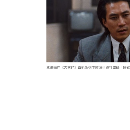
李道瑜在《古惑仔》電影系列中飾演洪興社軍師「陳耀