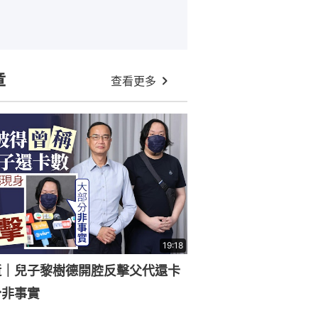
章
查看更多
19:18
逝｜兒子黎樹德開腔反擊父代還卡
分非事實