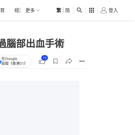
育
經濟
更多
01深圳
繁
觀點
|
简
健康
好食玩飛
登入
女
過腦部出血手術
75
在Google
追蹤《香港01》