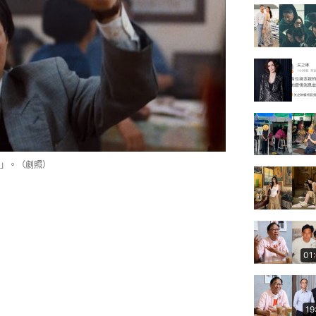
」。（劇照）
01
19