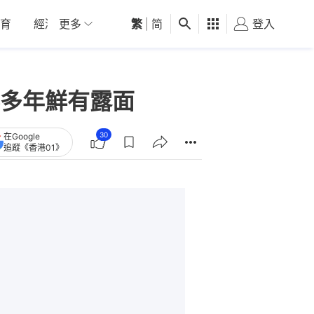
育
經濟
更多
01深圳
繁
觀點
|
简
健康
好食玩飛
登入
女
多年鮮有露面
30
在Google
追蹤《香港01》