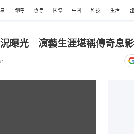
息
即時
熱榜
國際
中國
科技
生活
體
況曝光 演藝生涯堪稱傳奇息影
02