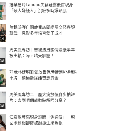
捲樂易玲Labubu失竊疑雲後首現身
「最大嫌疑人」沉寂多時爆晒肌
陳錦鴻護自閉症兒訪問變嗌交怒轟顏
聯武 息影多年培育愛子成才
:44
周美鳳專訪｜曾被渣男騙情簽紙半年
被出軌：嘩，晴天霹靂！
:38
71歲林建明割愛放售保時捷連KM特殊
車牌 積極斷捨離曾想賣金
周美鳳專訪二｜歷大病放慢腳步拍短
片：去到呢個歲數點解唔分享？
:38
江嘉敏豐滿現身遭問「係邊個」 親
回求刪相卻慘被翻搲生果舊帳