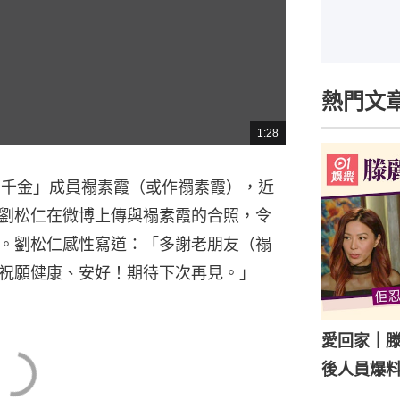
熱門文
1:28
總
共
時
間
四千金」成員褟素霞（或作禤素霞），近
劉松仁在微博上傳與褟素霞的合照，令
。劉松仁感性寫道：「多謝老朋友（禢
祝願健康、安好！期待下次再見。」
愛回家｜
後人員爆