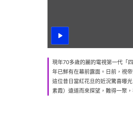
播
放
影
片
現年70多歲的麗的電視第一代「
年已鮮有在幕前露面。日前，視帝
這位昔日當紅花旦的近況驚喜曝光
素霞）遠道而來探望，難得一聚，