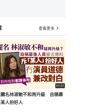
章
查看更多
01:31
滕麗名林淑敏不和再升級 自稱幕
料某人扮好人