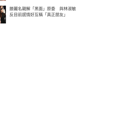
滕麗名親解「黑面」原委 與林淑敏
反目前感情好互稱「真正朋友」