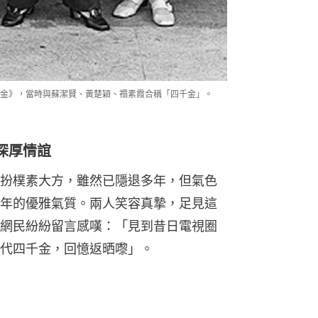
金》，當時與蘇潔賢、黃楚穎、禤素霞合稱「四千金」。
深厚情誼
扮樸素大方，雖然已隱退多年，但氣色
年的優雅氣質。兩人笑容真摯，足見這
網民紛紛留言感嘆：「見到昔日電視圈
代四千金，回憶返晒嚟」。