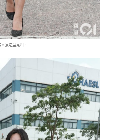
髮美人魚造型亮相。