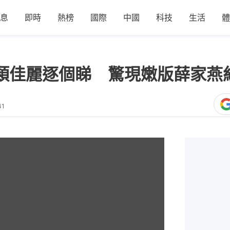
息
即時
熱榜
國際
中國
科技
生活
體
類佳麗逐個睇 驚現嫩版薛家燕紅
41