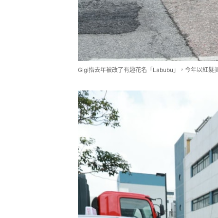
Gigi指去年被改了有趣花名「Labubu」，今年以紅