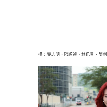
攝：葉志明、陳順禎、林迅景、陳釗