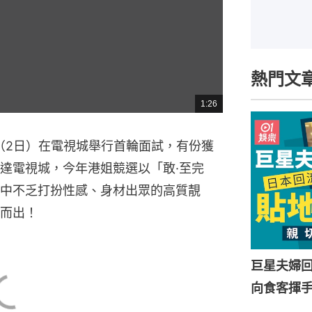
熱門文
1:26
總
共
時
間
日（2日）在電視城舉行首輪面試，有份獲
達電視城，今年港姐競選以「敢·至完
中不乏打扮性感、身材出眾的高質靚
而出！
巨星夫婦
向食客揮