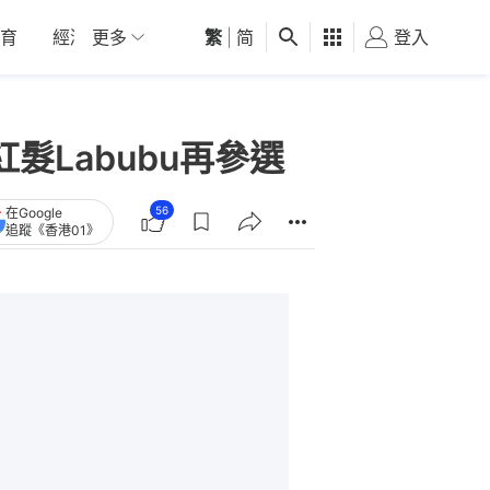
育
經濟
更多
01深圳
繁
觀點
|
简
健康
好食玩飛
登入
女
髮Labubu再參選
56
在Google
追蹤《香港01》