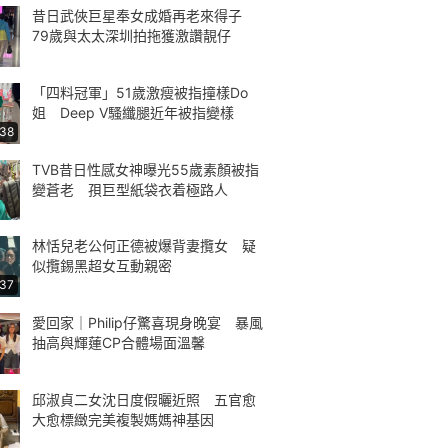
昔日武俠巨星奉女成婚再老來得子
79歲與太太深圳拍拖獲激讚靚仔
「四料冠軍」51歲激瘦被指撞樣Do
姐 Deep V騷纖腿近年被指變樣
:38
TVB昔日性感女神曝光55歲素顏被指
變蒼老 孭巨型紙袋衣着極路人
林恬兒老公何正德被爆背妻攬女 疑
似攬錫黑超女互動親密
:37
愛回家｜Philip仔驚喜現身晚宴 暴風
抽高與輝蓮CP合體場面溫馨
邱淑貞二女沈日度假曬近照 五官愈
大愈標緻完美複製媽媽神基因