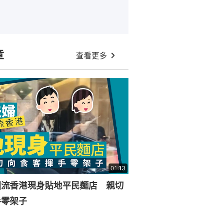
章
查看更多
01:13
回流香港現身貼地平民麵店 親切
手零架子