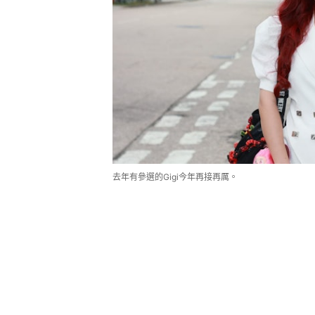
去年有參選的Gigi今年再接再厲。