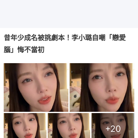
昔年少成名被挑劇本！李小璐自嘲「戀愛
腦」悔不當初
+
20