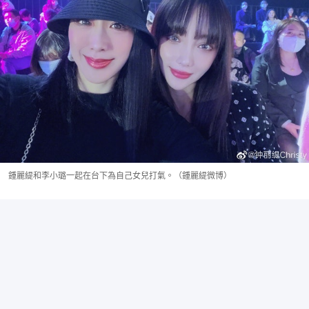
鍾麗緹和李小璐一起在台下為自己女兒打氣。（鍾麗緹微博）