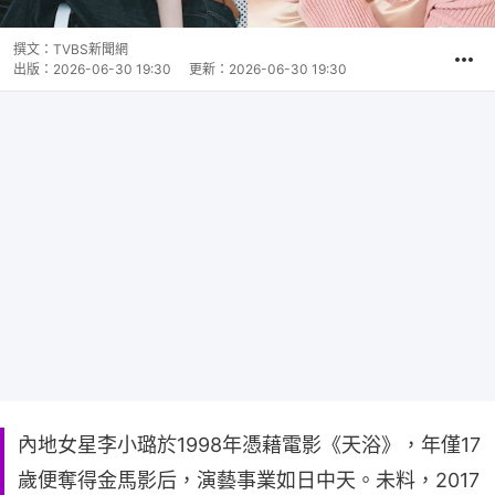
撰文：
TVBS新聞網
出版：
2026-06-30 19:30
更新：
2026-06-30 19:30
內地女星李小璐於1998年憑藉電影《天浴》，年僅17
歲便奪得金馬影后，演藝事業如日中天。未料，2017