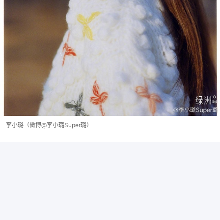
李小璐（微博@李小璐Super璐）