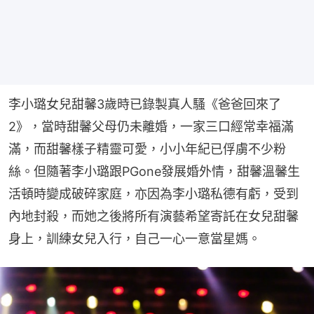
李小璐女兒甜馨3歲時已錄製真人騷《爸爸回來了
2》，當時甜馨父母仍未離婚，一家三口經常幸福滿
滿，而甜馨樣子精靈可愛，小小年紀已俘虜不少粉
絲。但隨著李小璐跟PGone發展婚外情，甜馨溫馨生
活頓時變成破碎家庭，亦因為李小璐私德有虧，受到
內地封殺，而她之後將所有演藝希望寄託在女兒甜馨
身上，訓練女兒入行，自己一心一意當星媽。