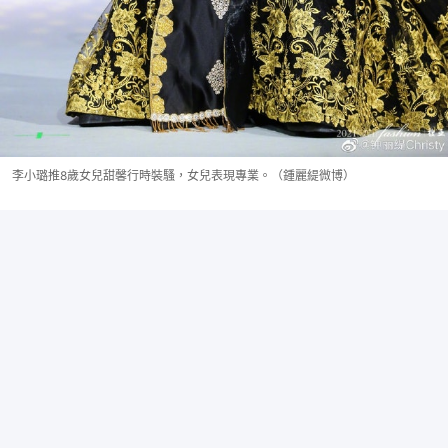
李小璐推8歲女兒甜馨行時裝騷，女兒表現專業。（鍾麗緹微博）