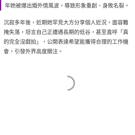
年她被爆出婚外情風波，導致形象重創、身敗名裂。
沉寂多年後，近期她罕見大方分享個人近況，面容難
掩失落，坦言自己正遭遇長期的低谷，甚至直呼「真
的完全沒戲拍」，公開表達希望能獲得合理的工作機
會，引發外界高度關注。