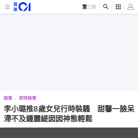
繁
|
简
娛樂
即時娛樂
李小璐推8歲女兒行時裝騷 甜馨一臉呆
滯不及鍾麗緹囡囡神態輕鬆