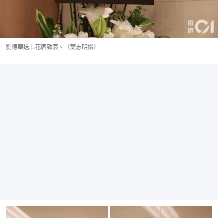
劉德華送上花牌致哀。（葉志明攝）