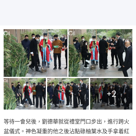
+
2
等待一會兒後，劉德華就從禮堂門口步出，進行跨火
盆儀式。神色凝重的他之後沾點碌柚葉水及手拿着紅