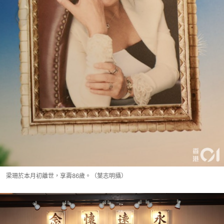
梁珊於本月初離世，享壽86歲。（葉志明攝）