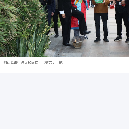
劉德華進行跨火盆儀式。（葉志明 攝）