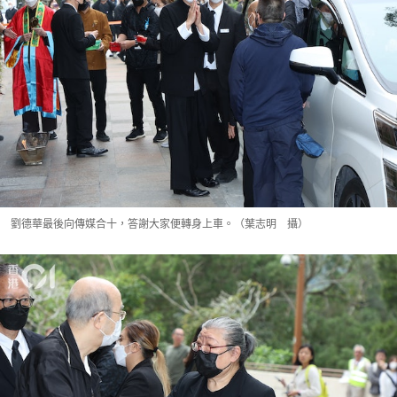
劉德華最後向傳媒合十，答謝大家便轉身上車。（葉志明 攝）