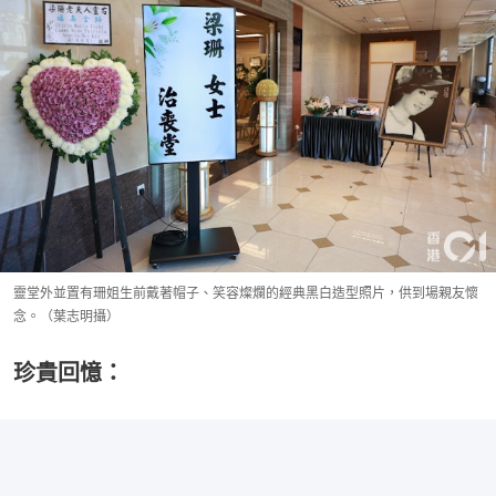
靈堂外並置有珊姐生前戴著帽子、笑容燦爛的經典黑白造型照片，供到場親友懷
念。（葉志明攝）
珍貴回憶：