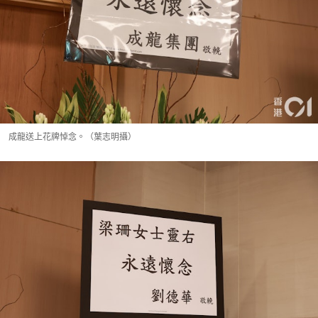
成龍送上花牌悼念。（葉志明攝）