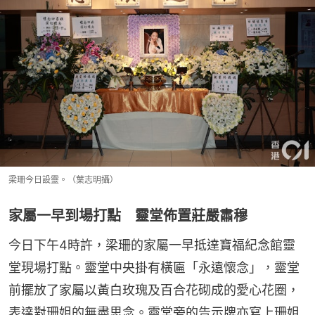
梁珊今日設靈。（葉志明攝）
家屬一早到場打點 靈堂佈置莊嚴肅穆
今日下午4時許，梁珊的家屬一早抵達寶福紀念館靈
堂現場打點。靈堂中央掛有橫匾「永遠懷念」，靈堂
前擺放了家屬以黃白玫瑰及百合花砌成的愛心花圈，
表達對珊姐的無盡思念。靈堂旁的告示牌亦寫上珊姐