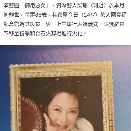
演藝圈「御用惡女」、資深藝人梁珊（珊姐）於本月
初離世，享壽86歲。其家屬今日（24/7）於大圍寶福
紀念館為其設靈，翌日上午舉行大殮儀式，隨後辭靈
奉移至粉嶺和合石火葬場進行火化。