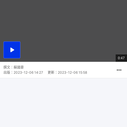
播
放
0:47
總
影
共
片
時
撰文：
蘇國豪
間
出版：
2023-12-06 14:27
更新：
2023-12-06 15:58