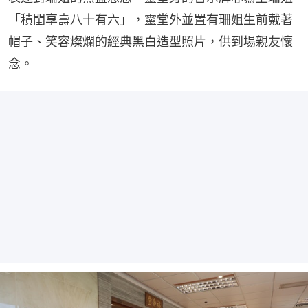
「積閨享壽八十有六」，靈堂外並置有珊姐生前戴著
帽子、笑容燦爛的經典黑白造型照片，供到場親友懷
念。