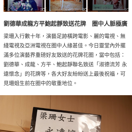
劉德華成龍方平鮑起靜致送花牌 圈中人脈極廣
梁珊入行數十年，演藝足跡橫跨電影、麗的電視、無
綫電視及亞洲電視在圈中人緣甚佳。今日靈堂內外擺
滿多位演藝界重磅好友致送的花牌花圈，當中包括：
劉德華、成龍、方平、鮑起靜聯名致送「淑德流芳 永
遠懷念」的花牌等，各大好友紛紛送上最後祝福，可
見珊姐生前在圈中的敬重地位。