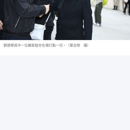
劉德華其中一位親家姐亦在場打點一切。（葉志明 攝）