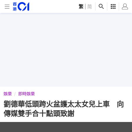
繁
|
简
娛樂
即時娛樂
劉德華低頭跨火盆護太太女兒上車 向
傳媒雙手合十點頭致謝