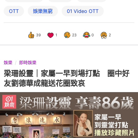
OTT
娛樂無窮
01‌ ‌Video‌ ‌OTT
39
1
23
0
2
娛樂
即時娛樂
梁珊設靈｜家屬一早到場打點 圈中好
友劉德華成龍送花圈致哀