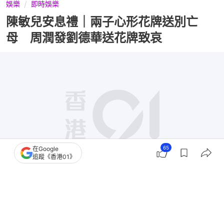
娛樂
即時娛樂
陳敏兒安息禮｜兩子心形花牌送別亡
母 周潤發劉德華送花牌致哀
65
在Google
追蹤《香港01》
撰文：
陳釗
出版：
2026-06-25 13:13
更新：
2026-06-25 16:18