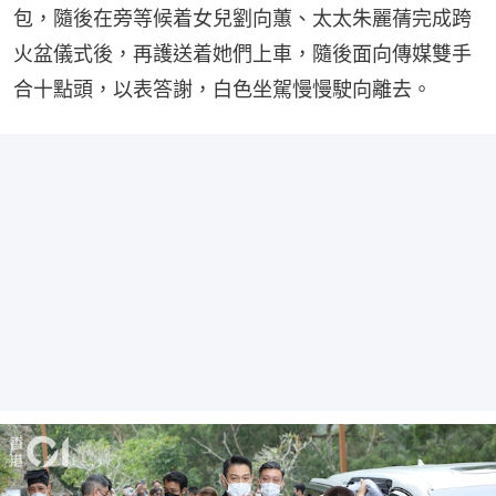
包，隨後在旁等候着女兒劉向蕙、太太朱麗蒨完成跨
火盆儀式後，再護送着她們上車，隨後面向傳媒雙手
合十點頭，以表答謝，白色坐駕慢慢駛向離去。