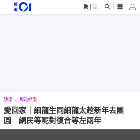
繁
|
简
娛樂
即時娛樂
愛回家｜細龍生同細龍太趁新年去團
圓 網民等呢對復合等左兩年