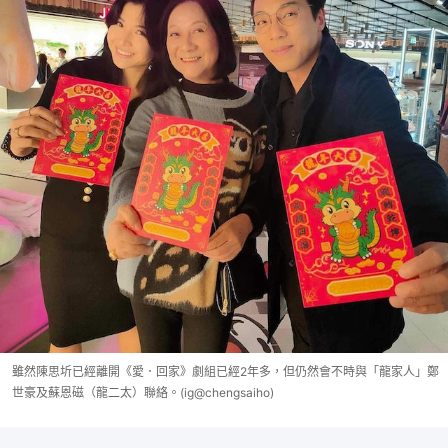
雖然陳思圻已經離開《愛．回家》劇組已經2年多，但仍然會不時與「龍家人」鄭
世豪及蘇恩磁（龍二太）聯絡。(ig@chengsaiho)