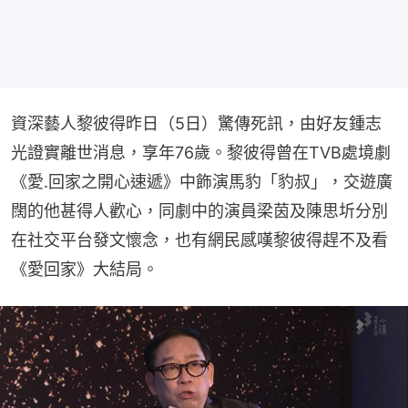
資深藝人黎彼得昨日（5日）驚傳死訊，由好友鍾志
光證實離世消息，享年76歲。黎彼得曾在TVB處境劇
《愛.回家之開心速遞》中飾演馬豹「豹叔」，交遊廣
闊的他甚得人歡心，同劇中的演員梁茵及陳思圻分別
在社交平台發文懷念，也有網民感嘆黎彼得趕不及看
《愛回家》大結局。