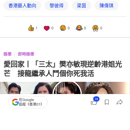
香港藝人動向
黎彼得
梁茵
陳偉琪
1
0
0
0
0
娛樂
即時娛樂
愛回家丨「三太」樊亦敏現逆齡港姐光
芒 接龍繼承人鬥個你死我活
28
在Google
追蹤《香港01》