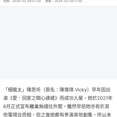
出版：
2024-02-09 07:30
更新：
2024-02-09 17:50
「細龍太」陳思圻（原名：陳偉琪 Vicky）早年因出
演《愛．回家之開心速遞》而成功入屋，她於2021年
6月正式宣布離巢無綫往外闖，雖然早前她亦有於其
他電視台亮相，但之後她都有參演其他劇集，所以未