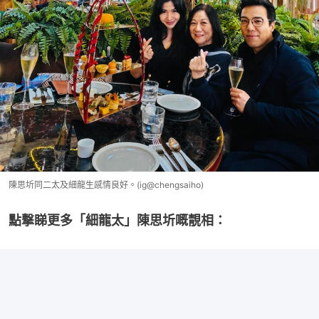
陳思圻同二太及細龍生感情良好。(ig@chengsaiho)
點撃睇更多「細龍太」陳思圻嘅靚相：