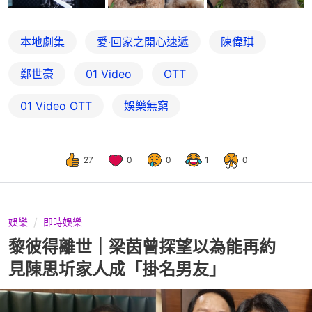
本地劇集
愛·回家之開心速遞
陳偉琪
鄭世豪
01 Video
OTT
01‌ ‌Video‌ ‌OTT
娛樂無窮
27
0
0
1
0
娛樂
即時娛樂
黎彼得離世｜梁茵曾探望以為能再約
見陳思圻家人成「掛名男友」