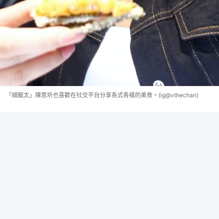
「細龍太」陳思圻也喜歡在社交平台分享各式各樣的美食。(ig@vthechan)