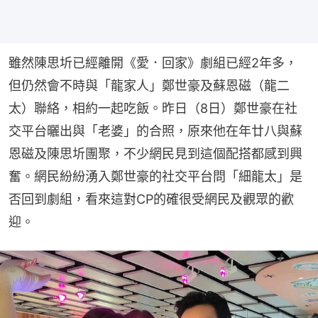
雖然陳思圻已經離開《愛．回家》劇組已經2年多，
但仍然會不時與「龍家人」鄭世豪及蘇恩磁（龍二
太）聯絡，相約一起吃飯。昨日（8日）鄭世豪在社
交平台曬出與「老婆」的合照，原來他在年廿八與蘇
恩磁及陳思圻團聚，不少網民見到這個配搭都感到興
奮。網民紛紛湧入鄭世豪的社交平台問「細龍太」是
否回到劇組，看來這對CP的確很受網民及觀眾的歡
迎。