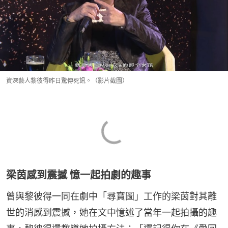
資深藝人黎彼得昨日驚傳死訊。（影片截圖）
梁茵感到震撼 憶一起拍劇的趣事
曾與黎彼得一同在劇中「尋寶圖」工作的梁茵對其離
世的消感到震撼，她在文中憶述了當年一起拍攝的趣