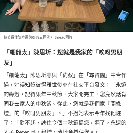
黎彼得住院時梁茵都有去探望。(thread圖片)
「細龍太」陳思圻：您就是我家的「唉呀男朋
友」
「細龍太」陳思圻亦與「豹叔」在「尋寶圖」中合作
過，她得知黎彼得離世後亦在社交平台發文：「永遠
的綠燈，記得果年中秋節，大家開完工，您竟然話肯
同我去家人的中秋飯。從此，您就是我們家『開綠
燈』的『唉呀男朋友』。」不過她表示今年找他遲
了：「對不起，諗住今個中秋節揾您，遲了。永遠的
才子 Peter 哥，綠燈，我地會掛住您。」