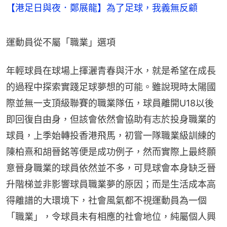
【港足日與夜．鄭展龍】為了足球，我義無反顧
運動員從不屬「職業」選項
年輕球員在球場上揮灑青春與汗水，就是希望在成長
的過程中探索實踐足球夢想的可能。雖說現時太陽國
際並無一支頂級聯賽的職業隊伍，球員離開U18以後
即回復自由身，但該會依然會協助有志於投身職業的
球員，上季始轉投香港飛馬，初嘗一隊職業級訓練的
陳柏熹和胡晉銘等便是成功例子，然而實際上最終願
意晉身職業的球員依然並不多，可見球會本身缺乏晉
升階梯並非影響球員職業夢的原因；而是生活成本高
得離譜的大環境下，社會風氣都不視運動員為一個
「職業」，令球員未有相應的社會地位，純屬個人興