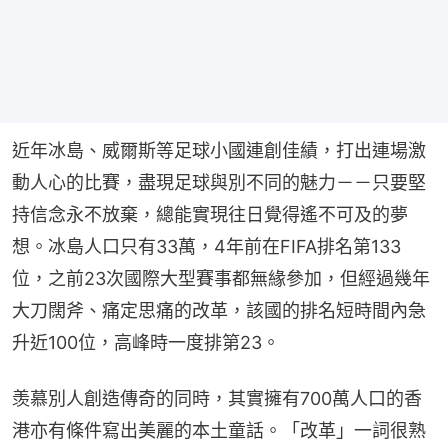
近年冰島、威爾斯等足球小國連創佳績，打出連場激
動人心的比賽，盡現足球與別不同的魅力－－只要堅
持信念永不放棄，總能實現往日覺得遙不可及的夢
想。冰島人口只有33萬，4年前在FIFA排名第133
位，之前23次國際大型賽事都無緣參加，但經過幾年
大刀闊斧、痛定思痛的改革，該國的排名短時間內急
升近100位，高峰時一度排第23。
羡慕別人創造傳奇的同時，其實擁有700萬人口的香
港亦有條件寫出美麗的本土童話。「改革」一詞很熟