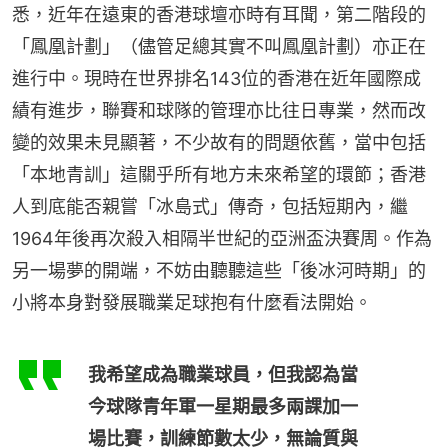
悉，近年在遠東的香港球壇亦時有耳聞，第二階段的
「鳳凰計劃」（儘管足總其實不叫鳳凰計劃）亦正在
進行中。現時在世界排名143位的香港在近年國際成
績有進步，聯賽和球隊的管理亦比往日專業，然而改
變的效果未見顯著，不少故有的問題依舊，當中包括
「本地青訓」這關乎所有地方未來希望的環節；香港
人到底能否親嘗「冰島式」傳奇，包括短期內，繼
1964年後再次殺入相隔半世紀的亞洲盃決賽周。作為
另一場夢的開端，不妨由聽聽這些「後冰河時期」的
小將本身對發展職業足球抱有什麼看法開始。
我希望成為職業球員，但我認為當
今球隊青年軍一星期最多兩課加一
場比賽，訓練節數太少，無論質與