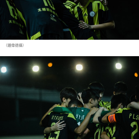
（鍾偉德攝）