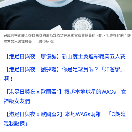
完成球季後即回復自由身的蕭栢霖依然在思索當職業球員的可能，但更多他的同齡
隊友皆已選擇放棄。（鍾偉德攝）
【港足日與夜．廖億誠】新山度士冀進擊職業五人賽
【港足日與夜．劉夢瓊】你是足球員嗎？「奸爸爹」
啊！
【港足日與夜ｘ歐國盃1】撐起本地球星的WAGs 女
神級女友們
【港足日與夜ｘ歐國盃2】本地WAGs兩難 「C朗追
我我點揀」