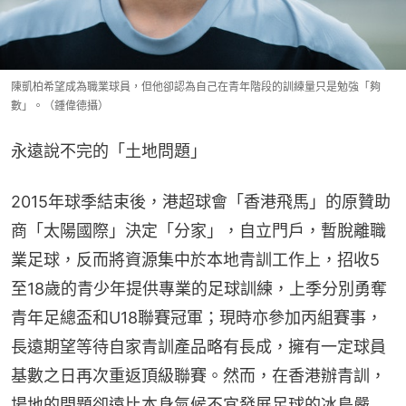
陳凱柏希望成為職業球員，但他卻認為自己在青年階段的訓練量只是勉強「夠
數」。（鍾偉德攝）
永遠說不完的「土地問題」
2015年球季結束後，港超球會「香港飛馬」的原贊助
商「太陽國際」決定「分家」，自立門戶，暫脫離職
業足球，反而將資源集中於本地青訓工作上，招收5
至18歲的青少年提供專業的足球訓練，上季分別勇奪
青年足總盃和U18聯賽冠軍；現時亦參加丙組賽事，
長遠期望等待自家青訓產品略有長成，擁有一定球員
基數之日再次重返頂級聯賽。然而，在香港辦青訓，
場地的問題卻遠比本身氣候不宜發展足球的冰島嚴