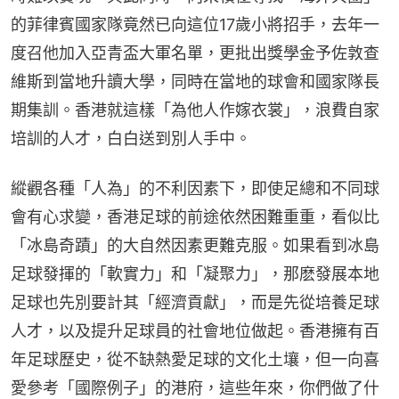
的菲律賓國家隊竟然已向這位17歲小將招手，去年一
度召他加入亞青盃大軍名單，更批出獎學金予佐敦查
維斯到當地升讀大學，同時在當地的球會和國家隊長
期集訓。香港就這樣「為他人作嫁衣裳」，浪費自家
培訓的人才，白白送到別人手中。
縱觀各種「人為」的不利因素下，即使足總和不同球
會有心求變，香港足球的前途依然困難重重，看似比
「冰島奇蹟」的大自然因素更難克服。如果看到冰島
足球發揮的「軟實力」和「凝聚力」，那麽發展本地
足球也先別要計其「經濟貢獻」，而是先從培養足球
人才，以及提升足球員的社會地位做起。香港擁有百
年足球歷史，從不缺熱愛足球的文化土壤，但一向喜
愛參考「國際例子」的港府，這些年來，你們做了什