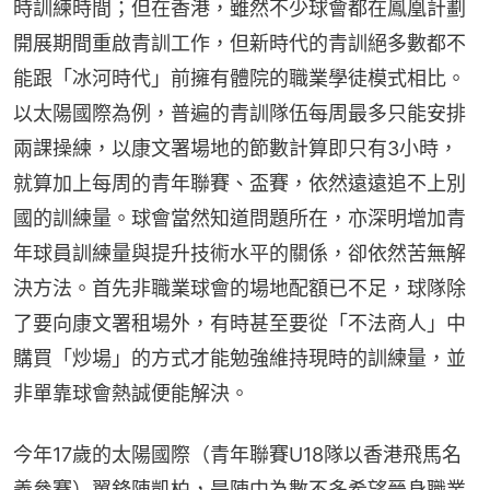
時訓練時間；但在香港，雖然不少球會都在鳳凰計劃
開展期間重啟青訓工作，但新時代的青訓絕多數都不
能跟「冰河時代」前擁有體院的職業學徒模式相比。
以太陽國際為例，普遍的青訓隊伍每周最多只能安排
兩課操練，以康文署場地的節數計算即只有3小時，
就算加上每周的青年聯賽、盃賽，依然遠遠追不上別
國的訓練量。球會當然知道問題所在，亦深明增加青
年球員訓練量與提升技術水平的關係，卻依然苦無解
決方法。首先非職業球會的場地配額已不足，球隊除
了要向康文署租場外，有時甚至要從「不法商人」中
購買「炒場」的方式才能勉強維持現時的訓練量，並
非單靠球會熱誠便能解決。
今年17歲的太陽國際（青年聯賽U18隊以香港飛馬名
義參賽）翼鋒陳凱柏，是陣中為數不多希望晉身職業