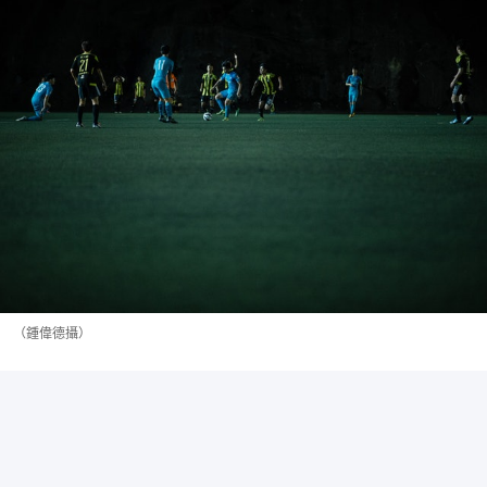
（鍾偉德攝）