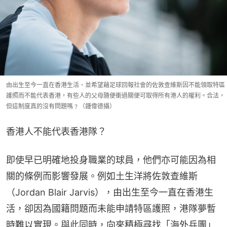
由出生至今一直在香港生活、並希望藉足球回報社會的佐敦查維斯因不能領取特區
護照而不能代表香港，有些人的父母隨便衝過關便可取得所有港人的權利。合法，
但這制度真的沒有問題嗎﹖（鍾偉德攝）
香港人不能代表香港隊？
即使早已明確地投身職業的球員，他們亦可能因為相
關的條例而影響發展。例如土生洋將佐敦查維斯
（Jordan Blair Jarvis），由出生至今一直在香港生
活，卻因為國籍問題而未能申請特區護照，港隊夢暫
時難以實現。與此同時，向來積極尋找「海外兵團」