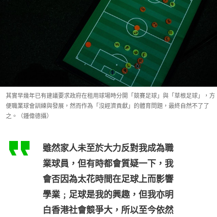
其實早幾年已有建議要求政府在租用球場時分開「競賽足球」與「草根足球」，方
便職業球會訓練與發展，然而作為「沒經濟貢獻」的體育問題，最終自然不了了
之。（鍾偉德攝）
雖然家人未至於大力反對我成為職
業球員，但有時都會質疑一下，我
會否因為太花時間在足球上而影響
學業﹔足球是我的興趣，但我亦明
白香港社會競爭大，所以至今依然