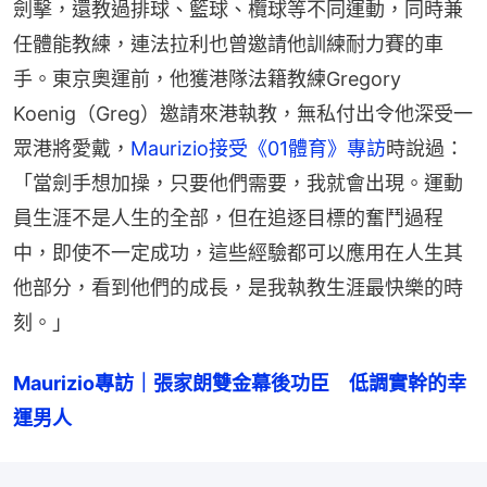
劍擊，還教過排球、籃球、欖球等不同運動，同時兼
任體能教練，連法拉利也曾邀請他訓練耐力賽的車
手。東京奧運前，他獲港隊法籍教練Gregory 
Koenig（Greg）邀請來港執教，無私付出令他深受一
眾港將愛戴，
Maurizio接受《01體育》專訪
時說過：
「當劍手想加操，只要他們需要，我就會出現。運動
員生涯不是人生的全部，但在追逐目標的奮鬥過程
中，即使不一定成功，這些經驗都可以應用在人生其
他部分，看到他們的成長，是我執教生涯最快樂的時
刻。」
Maurizio專訪｜張家朗雙金幕後功臣　低調實幹的幸
運男人