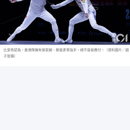
比安奇認為，香港隊擁有張家朗、蔡俊彥等強手，絕不容易應付。（資料圖片／趙
子晉攝）