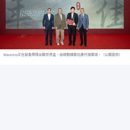
Maurizio正在秘魯帶隊出戰世界盃，由總教練鄭兆康代領獎項。（公關提供）