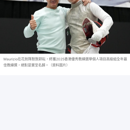
Maurizio在花劍隊默默耕耘，終獲2025香港優秀教練選舉個人項目高級組全年最
佳教練獎，絕對是實至名歸。（資料圖片）