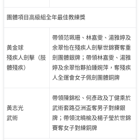
團體項目高級組全年最佳教練獎
帶領范珮珊、林嘉雯、湯雅婷及
黃金球
余翠怡在殘疾人劍擊世錦賽奪重
殘疾人劍擊（肢
劍團體銀牌；帶領林嘉雯、湯雅
體殘疾）
婷及余翠怡夥拍鍾婉萍，奪殘疾
人全運會女子佩劍團體銅牌
帶領陳錦松、何彥政及丁健乘於
黃志光
武術套路亞洲盃奪男子對練銀
武術
牌；帶領沈曉榆及楊子瑩於世錦
賽奪女子對練銅牌