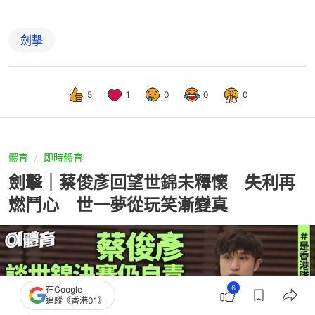
劍擊
5
1
0
0
0
體育
即時體育
劍擊｜蔡俊彥回望世錦未釋懷 失利再
燃鬥心 世一夢從玩笑漸變真
6
在Google
追蹤《香港01》