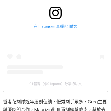
在 Instagram 查看這則貼文
01體育（@01sports）分享的貼文
香港花劍隊近年屢創佳績，優秀劍手眾多，Greg主要
與張家朗合作，Maurizio則負責訓練蔡俊彥，蔡於去