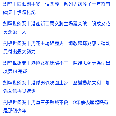
劍擊｜四個劍手變一個團隊 系列專訪等了十年終有
續集｜體壇札記
劍擊世錦賽｜港產新西蘭女將主場獲突破 盼成女花
奧運第一人
劍擊世錦賽｜男花主場締歷史 總教練鄭兆康：運動
員付出最大努力
劍擊世錦賽｜港隊女花連環不幸 陳諾思鄭曉為傷出
以第14完賽
劍擊世錦賽｜港隊男佩次圈止步 歷變動頻失利 加
強互信再覓進步
劍擊世錦賽｜男重三子熱誠不變 9年前後歷起跌還
是那個少年