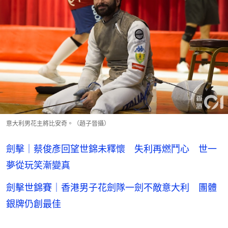
意大利男花主將比安奇。（趙子晉攝）
劍擊｜蔡俊彥回望世錦未釋懷 失利再燃鬥心 世一
夢從玩笑漸變真
劍擊世錦賽｜香港男子花劍隊一劍不敵意大利 團體
銀牌仍創最佳