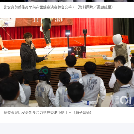
比安奇與蔡俊彥早前在世錦賽決賽舞台交手。（資料圖片／梁鵬威攝）
蔡俊彥與比安奇如今合力指導香港小劍手。（趙子晉攝）