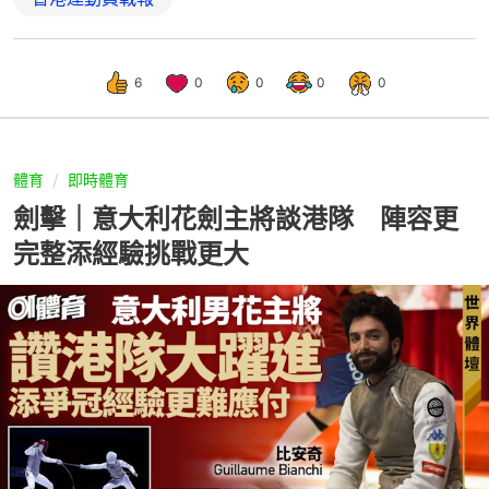
6
0
0
0
0
體育
即時體育
劍擊｜意大利花劍主將談港隊 陣容更
完整添經驗挑戰更大