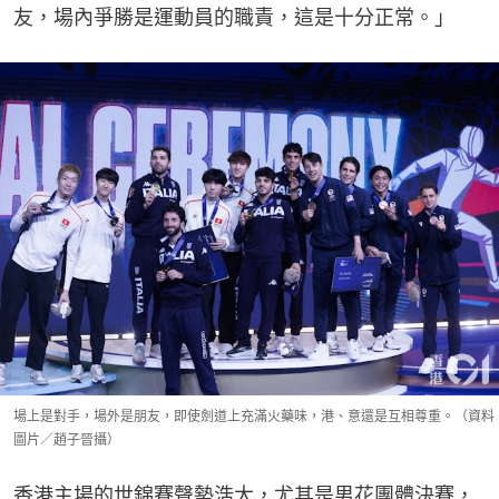
友，場內爭勝是運動員的職責，這是十分正常。」
場上是對手，場外是朋友，即使劍道上充滿火藥味，港、意還是互相尊重。（資料
圖片／趙子晉攝）
香港主場的世錦賽聲勢浩大，尤其是男花團體決賽，