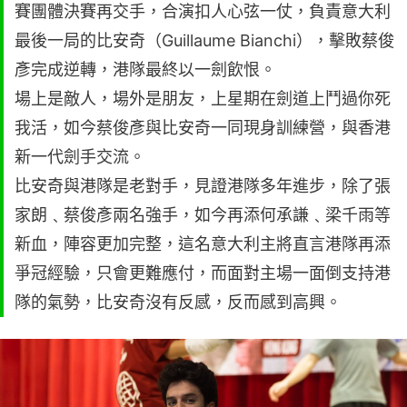
賽團體決賽再交手，合演扣人心弦一仗，負責意大利
最後一局的比安奇（Guillaume Bianchi），擊敗蔡俊
彥完成逆轉，港隊最終以一劍飲恨。
場上是敵人，場外是朋友，上星期在劍道上鬥過你死
我活，如今蔡俊彥與比安奇一同現身訓練營，與香港
新一代劍手交流。
比安奇與港隊是老對手，見證港隊多年進步，除了張
家朗﹑蔡俊彥兩名強手，如今再添何承謙﹑梁千雨等
新血，陣容更加完整，這名意大利主將直言港隊再添
爭冠經驗，只會更難應付，而面對主場一面倒支持港
隊的氣勢，比安奇沒有反感，反而感到高興。