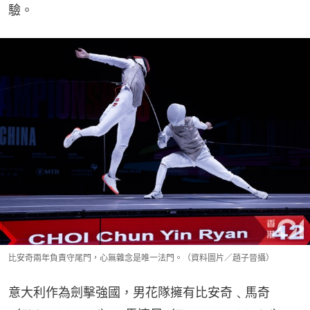
驗。
比安奇兩年負責守尾門，心無雜念是唯一法門。（資料圖片／趙子晉攝）
意大利作為劍擊強國，男花隊擁有比安奇﹑馬奇