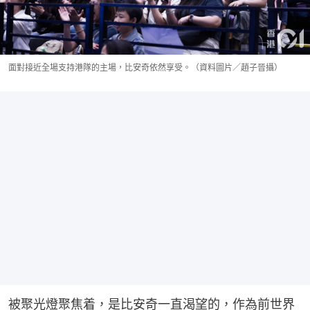
面對接近全場支持港隊的主場，比安奇依然享受。（資料圖片／趙子晉攝）
被聚光燈聚焦着，是比安奇一直渴望的，作為前世界