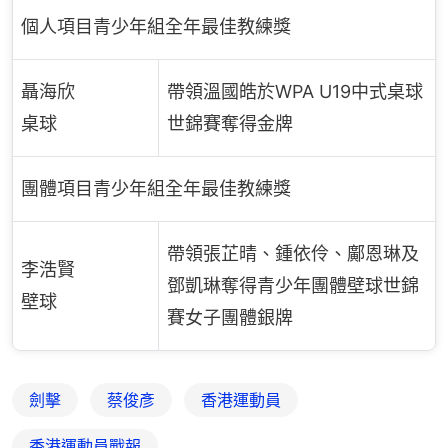
個人項目青少年組全年最佳教練獎
聶海欣
帶領溫國皓於WPA U19中式桌球
桌球
世錦賽奪得金牌
團體項目青少年組全年最佳教練獎
帶領張芷晴、鍾依伶、鄺恩琳及
李浩賢
鄧凱琳奪得青少年團體壁球世錦
壁球
賽女子團體銀牌
劍擊
蔡俊彥
香港運動員
香港運動員戰報