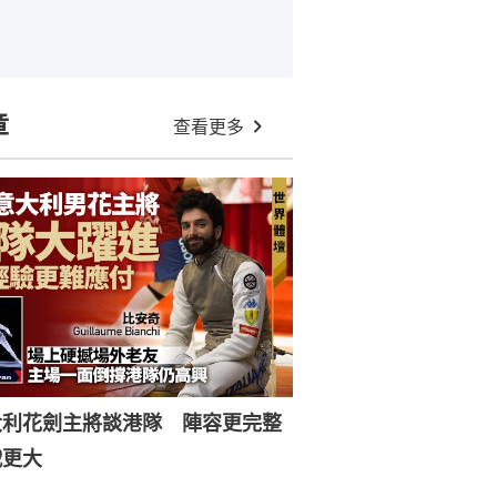
章
查看更多
大利花劍主將談港隊 陣容更完整
戰更大