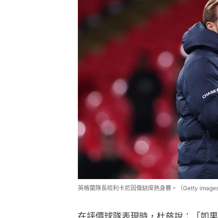
英格蘭隊長哈利卡尼因傷缺席熱身賽。（Getty image
在評價球隊表現時，杜慈說：「如果