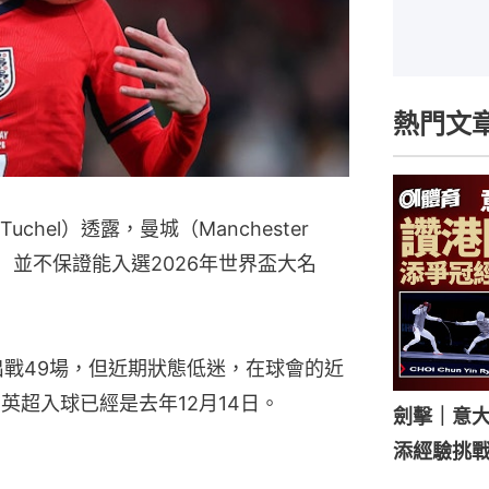
熱門文
chel）透露，曼城（Manchester
den）並不保證能入選2026年世界盃大名
出戰49場，但近期狀態低迷，在球會的近
英超入球已經是去年12月14日。
劍擊｜意
添經驗挑