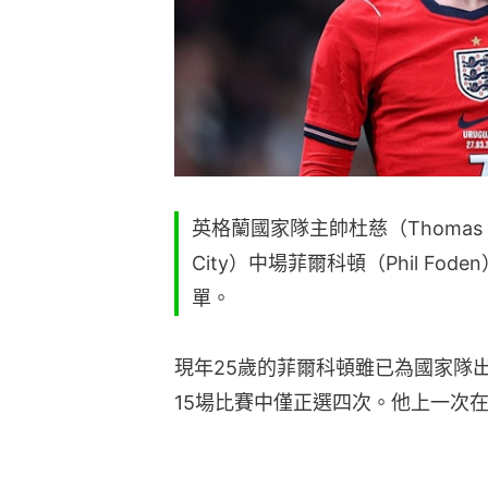
英格蘭國家隊主帥杜慈（Thomas Tu
City）中場菲爾科頓（Phil Fo
單。
現年25歲的菲爾科頓雖已為國家隊
15場比賽中僅正選四次。他上一次在