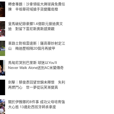
轉會專題︱沙拿領銜大牌球員免費任
揀 辛祖華荷域搶手貨變籮底橙
皇馬破紀錄豪擲1.4億歐元搶迪奧文
迪 對留下雲尼斯奧斯感樂觀
車路士對祖雲達斯｜薩高華妙射定江
山 梅迪歷相隔20個月再披甲
馬甸尼哭別巴里斯 球迷以You'll
Never Walk Alone送別AC米蘭傳奇
劍擊｜蔡俊彥回望世錦未釋懷 失利
再燃鬥心 世一夢從玩笑漸變真
關於伊雅娜的8件事 成功父母培育強
大心態 13歲赴西班牙師承拿度