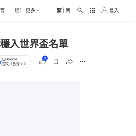
育
經濟
更多
01深圳
繁
觀點
|
简
健康
好食玩飛
登入
女
穩入世界盃名單
3
在Google
追蹤《香港01》