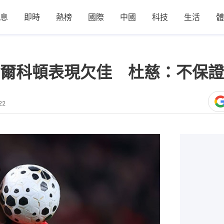
息
即時
熱榜
國際
中國
科技
生活
體
爾科頓表現欠佳 杜慈：不保證
22