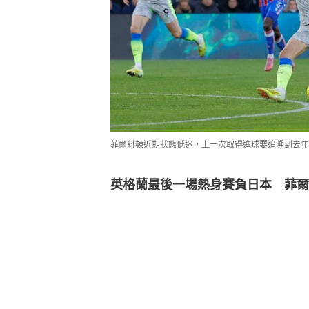
菲爾科頓近期狀態低迷，上一次取得進球要追溯到去年12月1
英格蘭最後一場熱身賽負日本　菲爾