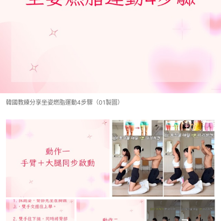
韓國教練分享坐姿燃脂運動4步驟（01製圖）