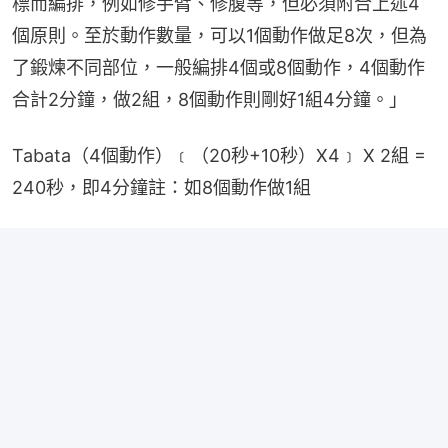
標而編排，例如修手臂、修腹等，但必須附合上述4
個原則。至於動作數量，可以1個動作做足8次，但為
了鍛煉不同部位，一般編排4個或8個動作，4個動作
合計2分鐘，做2組，8個動作則剛好1組4分鐘。」
Tabata（4個動作）﹝（20秒+10秒）X4﹞ X 2組 = 
240秒，即4分鐘註：如8個動作做1組