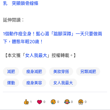
乳 突顯鎖骨線條
延伸閱讀：
1個動作瘦全身！藍心湄「踮腳深蹲」一天只要做兩
下，體態年輕20歲！
【本文獲「
女人我最大
」授權轉載。】
減肥
瘦身減肥
美妝穿搭
另類減肥
運動
瘦身美容
女人我最大
1
0
0
0
0