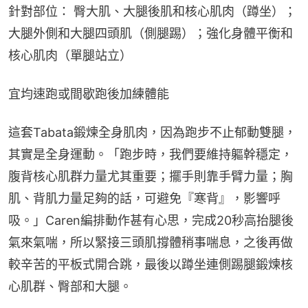
針對部位： 臀大肌、大腿後肌和核心肌肉（蹲坐）；
大腿外側和大腿四頭肌（側腿踢）；強化身體平衡和
核心肌肉（單腿站立）
宜均速跑或間歇跑後加練體能
這套Tabata鍛煉全身肌肉，因為跑步不止郁動雙腿，
其實是全身運動。「跑步時，我們要維持軀幹穩定，
腹背核心肌群力量尤其重要；擺手則靠手臂力量；胸
肌、背肌力量足夠的話，可避免『寒背』，影響呼
吸。」Caren編排動作甚有心思，完成20秒高抬腿後
氣來氣喘，所以緊接三頭肌撐體稍事喘息，之後再做
較辛苦的平板式開合跳，最後以蹲坐連側踢腿鍛煉核
心肌群、臀部和大腿。