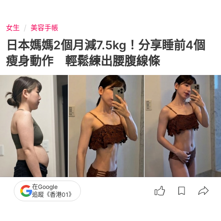
女生
美容手帳
日本媽媽2個月減7.5kg！分享睡前4個
瘦身動作 輕鬆練出腰腹線條
在Google
追蹤《香港01》
撰文：
女人我最大
出版：
2026-04-12 11:31
更新：
2026-04-15 17:30