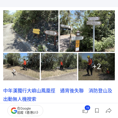
+
2
中年漢獨行大嶼山鳳凰徑 通宵後失聯 消防登山及
出動無人機搜索
19
在Google
大嶼山鳳凰徑行山客失蹤｜中年漢失蹤第二日 救援
追蹤《香港01》