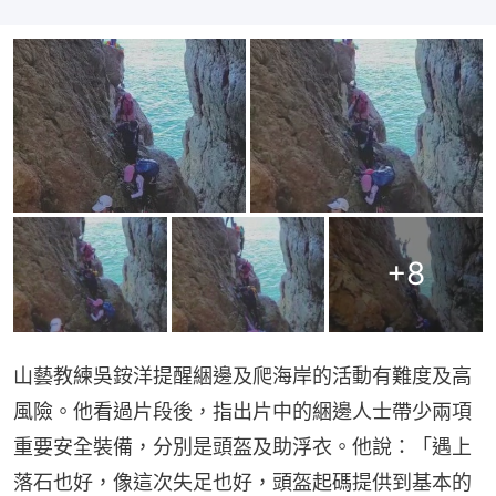
+
8
山藝教練吳銨洋提醒綑邊及爬海岸的活動有難度及高
風險。他看過片段後，指出片中的綑邊人士帶少兩項
重要安全裝備，分別是頭盔及助浮衣。他說：「遇上
落石也好，像這次失足也好，頭盔起碼提供到基本的