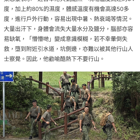
度，加上約80%的濕度，體感溫度有機會高達50多
度，進行戶外行動，容易出現中暑、熱衰竭等情況。
大量出汗下，身體會流失大量水分及鹽分，腦部亦容
易缺氧，「懵懵哋」變成意識模糊，若不幸暈倒失
救，墮到附近引水道，坑側邊，亦難以被其他行山人
士察覺。因此，他勸喻酷熱下不要行山。