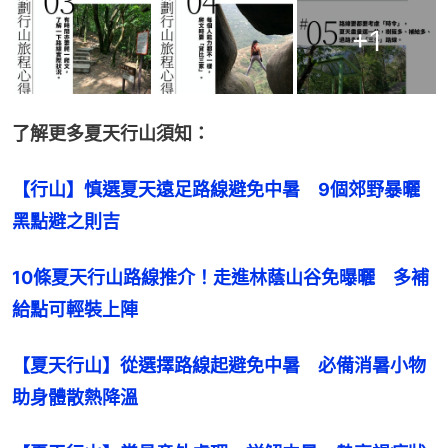
+
1
了解更多夏天行山須知：
【行山】慎選夏天遠足路線避免中暑　9個郊野暴曬
黑點避之則吉
10條夏天行山路線推介！走進林蔭山谷免曝曬　多補
給點可輕裝上陣
【夏天行山】從選擇路線起避免中暑　必備消暑小物
助身體散熱降溫