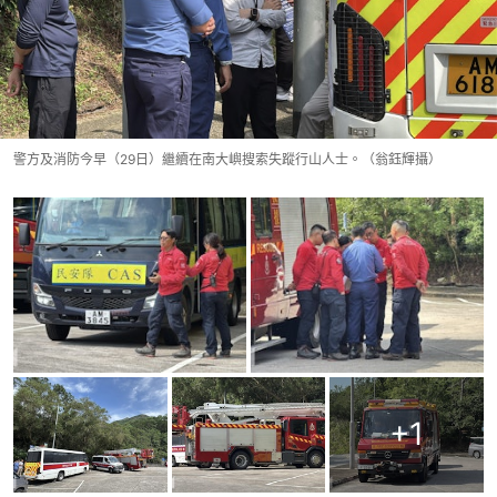
警方及消防今早（29日）繼續在南大嶼搜索失蹤行山人士。（翁鈺輝攝）
+
1