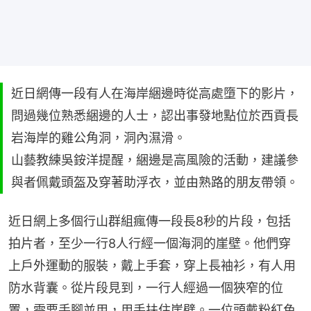
近日網傳一段有人在海岸綑邊時從高處墮下的影片，
問過幾位熟悉綑邊的人士，認出事發地點位於西貢長
岩海岸的雞公角洞，洞內濕滑。
山藝教練吳銨洋提醒，綑邊是高風險的活動，建議參
與者佩戴頭盔及穿著助浮衣，並由熟路的朋友帶領。
近日網上多個行山群組瘋傳一段長8秒的片段，包括
拍片者，至少一行8人行經一個海洞的崖壁。他們穿
上戶外運動的服裝，戴上手套，穿上長袖衫，有人用
防水背囊。從片段見到，一行人經過一個狹窄的位
置，需要手腳並用，用手扶住崖壁。一位頭戴粉紅色