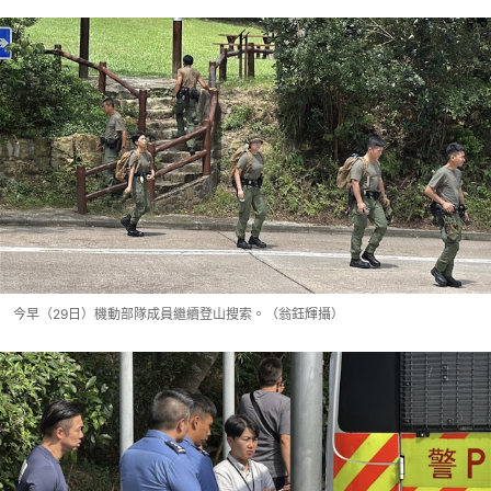
今早（29日）機動部隊成員繼續登山搜索。（翁鈺輝攝）