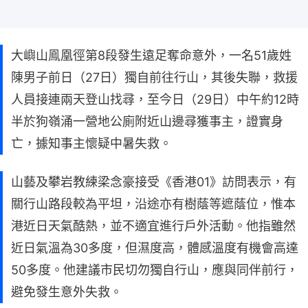
大嶼山鳯凰徑第8段發生遠足奪命意外，一名51歲姓
陳男子前日（27日）獨自前往行山，其後失聯，救援
人員接連兩天登山找尋，至今日（29日）中午約12時
半於狗嶺涌一營地公廁附近山邊尋獲事主，證實身
亡，據知事主懷疑中暑失救。
山藝及攀岩教練梁念豪接受《香港01》訪問表示，有
關行山路段較為平坦，沿途亦有樹蔭等遮蔭位，惟本
港近日天氣酷熱，並不適宜進行戶外活動。他指雖然
近日氣溫為30多度，但濕度高，體感溫度有機會高達
50多度。他建議市民切勿獨自行山，應與同伴前行，
避免發生意外失救。