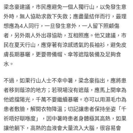
梁念豪建議，市民應避免一個人獨行山，以免發生意
外時，無人協助求救下失救；應盡量結伴而行，最理
想應為4人同行，一旦發生意外，一人留下照顧傷
者，另外兩人外出尋協助，互相照應。他又建議，市
民在夏天行山，應穿著有涼感透氣的長袖衫，避免皮
膚長期暴曬，更要帶備帽、傘等遮陰裝備及足夠食
水。
不過，如果行山人士不幸中暑，梁念豪指出，應將患
者移到蔭涼的地方；若現場沒有遮蔭，應馬上開傘為
他遮擋陽光，千萬不要繼續暴曬。亦可以用濕毛巾為
患者敷臉，解開衣物降溫；切記讓患者保持坐姿「千
祈唔好瞓喺度」，因中暑時患者身體極其高熱，如果
讓他躺下，高熱的血液會大量流入大腦，很容易會