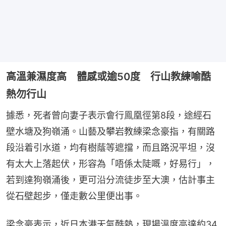
高溫兼濕度高 體感或逾50度 行山教練喻酷
熱勿行山
據悉，死者曾向妻子表示會行鳯凰徑第8段，途經石
壁水塘及狗嶺涌。山藝及攀岩教練梁念豪指，有關路
段沿着引水道，均有樹蔭等遮擋，而且路況平坦，沒
有太大上落起伏，形容為「唔係太陡嘅，好易行」，
若到達狗嶺涌後，更可沿分流徒步至大澳，估計事主
從石壁起步，僅走數公里便出事。
梁念豪表示，近日本港天氣酷熱，現場溫度高達約34