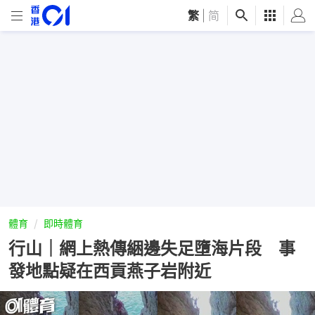
繁
|
简
體育
即時體育
行山｜網上熱傳綑邊失足墮海片段 事
發地點疑在西貢燕子岩附近