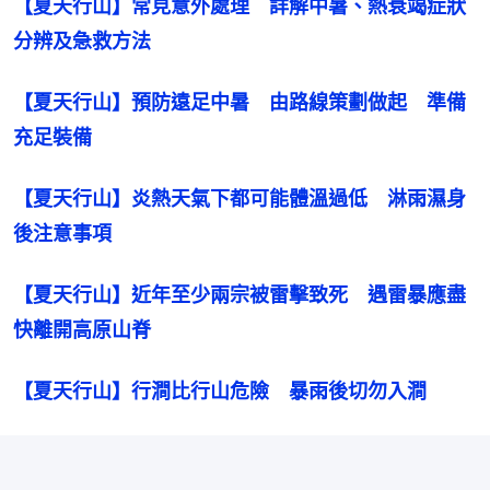
【夏天行山】常見意外處理　詳解中暑、熱衰竭症狀
分辨及急救方法
【夏天行山】預防遠足中暑　由路線策劃做起　準備
充足裝備
【夏天行山】炎熱天氣下都可能體溫過低　淋雨濕身
後注意事項
【夏天行山】近年至少兩宗被雷擊致死　遇雷暴應盡
快離開高原山脊
【夏天行山】行澗比行山危險　暴雨後切勿入澗