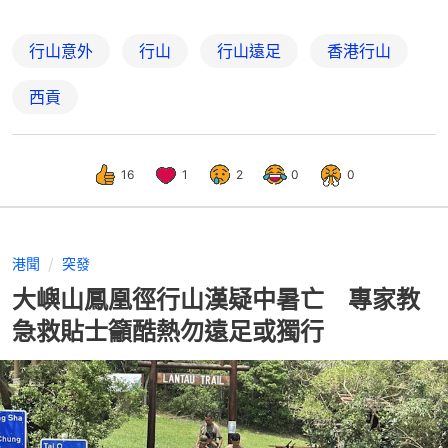
行山意外
行山
行山遠足
香港行山
西貢
16
1
2
0
0
港聞
突發
大嶼山鳳凰徑行山漢疑中暑亡 專家教
急救貼士籲酷熱勿遠足或獨行