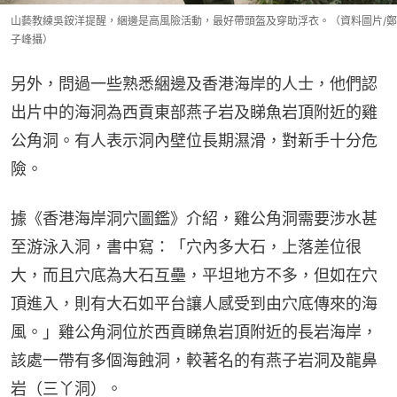
山藝教練吳銨洋提醒，綑邊是高風險活動，最好帶頭盔及穿助浮衣。（資料圖片/鄭
子峰攝）
另外，問過一些熟悉綑邊及香港海岸的人士，他們認
出片中的海洞為西貢東部燕子岩及睇魚岩頂附近的雞
公角洞。有人表示洞內壁位長期濕滑，對新手十分危
險。
據《香港海岸洞穴圖鑑》介紹，雞公角洞需要涉水甚
至游泳入洞，書中寫：「穴內多大石，上落差位很
大，而且穴底為大石互壘，平坦地方不多，但如在穴
頂進入，則有大石如平台讓人感受到由穴底傳來的海
風。」雞公角洞位於西貢睇魚岩頂附近的長岩海岸，
該處一帶有多個海蝕洞，較著名的有燕子岩洞及龍鼻
岩（三丫洞）。