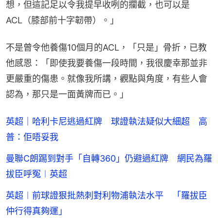
想，但這記足以令我提早收咧的攔截，也可以是
ACL（膝部前十字韌帶）。」
不是曾令他養傷10個月的ACL，「只是」骨折，已教
他感恩：「即使我要養傷一段時間，我很慶幸那並非
更嚴重的傷患。就像我所講，觀點與角度，有些人會
認為，那只是一面黃牌而已。」
英超｜哈利卡尼逃過紅牌 球證執法疑似大細超 高
普：佢唔妥我
曼聯C朗踢到對手「自轉360」仍避過紅牌 網民為羅
拔臣呼冤︱英超
英超︱前球證狠批熱刺對利物浦執法水平 「羅拔臣
仲行得真夠運」