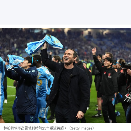
林柏特領軍高雲地利時隔25年重返英超。（Getty Images）