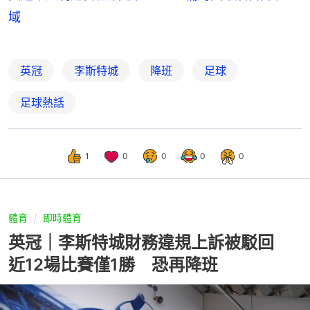
域
英冠
李斯特城
降班
足球
足球熱話
1
0
0
0
0
體育
即時體育
英冠｜李斯特城財務違規上訴被駁回
近12場比賽僅1勝 恐再降班