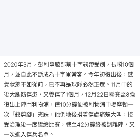
2020年3月，彭利拿膝部前十字韌帶受創，長唞10個
月，並自此不斷成為十字軍常客。今年初復出後，感
覺狀態不如從前，已不再是球隊必然正選。11月中的
後大腿筋傷患，又養傷了1個月，12月22日聯賽盃8強
復出上陣鬥利物浦，僅10分鐘便被利物浦中場摩頓一
次「鉸剪腳」夾跌，他倒地後摸着傷處痛楚大叫，接
受治理後一度繼續比賽，戰至42分鐘終被調離陣，又
一次進入傷兵名單。