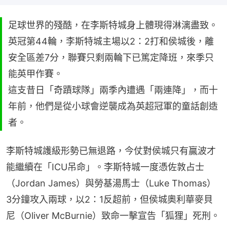
足球世界的殘酷，在李斯特城身上體現得淋漓盡致。
英冠第44輪，李斯特城主場以2：2打和侯城後，離
安全區差7分，聯賽只剩兩輪下已篤定降班，來季只
能英甲作賽。
這支昔日「奇蹟球隊」兩季內遭遇「兩連降」，而十
年前，他們是從小球會逆襲成為英超冠軍的童話創造
者。
李斯特城護級形勢已無退路，今仗對侯城只有贏波才
能繼續在「ICU吊命」。李斯特城一度憑佐敦占士
（Jordan James）與勞基湯馬士（Luke Thomas）
3分鐘攻入兩球，以2：1反超前，但侯城奧利華麥貝
尼（Oliver McBurnie）致命一擊宣告「狐狸」死刑。