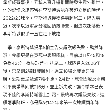
韋斯咸賽事後，乘私人直升機離開時發生意外離世，
他的記憶永遠停留在李斯特城能在英超立足的時代。
2022/23球季，李斯特城僅獲得英超尾三，降入英
冠，次季以冠軍身分殺回頂級聯賽。但這次起落後，
李斯特城似乎一直在走下坡路。
上季，李斯特城提早5輪宣告英超護級失敗，黯然降
班，今季更是在英冠中表現糟糕，目前以11勝15和18
負得42分，得失球差-11排尾二。球隊進入2026年
後，只拿到2場聯賽勝利，過去18場比賽更只得一
勝，近期更是遭遇7輪不勝。2月份，球會因違反財務
公平競爭準則被扣6分，並上訴失敗，讓今季本已表
現不佳的李斯特城雪上加霜。最終再次護級失敗，連
續兩季降班，亦是隊史142年來第一次連續兩年降