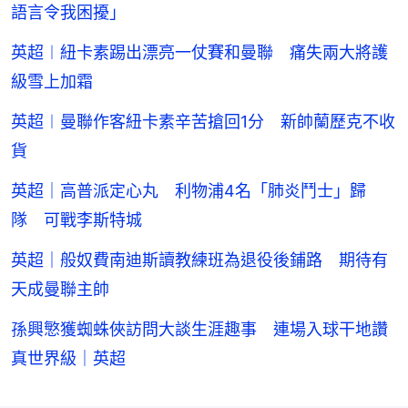
語言令我困擾」
英超︱紐卡素踢出漂亮一仗賽和曼聯 痛失兩大將護
級雪上加霜
英超︱曼聯作客紐卡素辛苦搶回1分 新帥蘭歷克不收
貨
英超｜高普派定心丸 利物浦4名「肺炎鬥士」歸
隊 可戰李斯特城
英超｜般奴費南迪斯讀教練班為退役後鋪路 期待有
天成曼聯主帥
孫興慜獲蜘蛛俠訪問大談生涯趣事 連場入球干地讚
真世界級｜英超