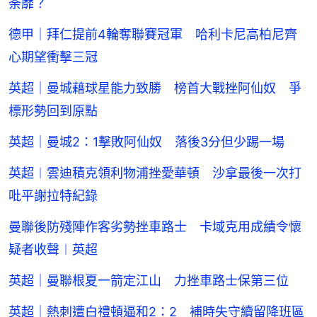
荼靡？
德甲｜拜仁提前4輪奪聯賽冠軍 哈利卡尼高柏尼齊
心期望衝擊三冠
英超｜曼城藉球星能力致勝 榜首大戰挫阿仙奴 爭
標形勢回到原點
英超｜曼城2：1擊敗阿仙奴 落後3分但少踢一場
英超︱雲迪積克領利物浦挫愛華頓 沙拿最後一次打
吡平謝拉特紀錄
曼聯後防殘陣作客劣勢挫車路士 卡域克用成績令懷
疑者收聲︱英超
英超｜曼聯根夏一箭定江山 力挫車路士保第三位
英超｜熱刺遭白禮頓逼和2：2 補時失守續留降班區