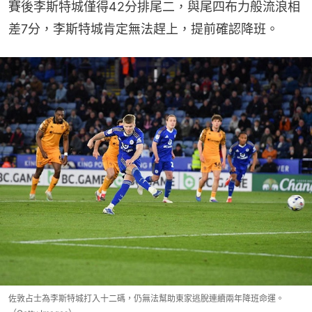
賽後李斯特城僅得42分排尾二，與尾四布力般流浪相
差7分，李斯特城肯定無法趕上，提前確認降班。
佐敦占士為李斯特城打入十二碼，仍無法幫助東家逃脫連續兩年降班命運。