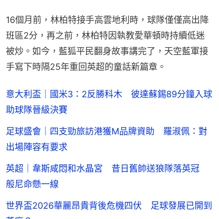
16個月前，林柏特接手高雲地利時，球隊僅僅高出降
班區2分，再之前，林柏特因執教愛華頓時持續低迷
被炒。如今，藍狐平民翻身故事講完了，天空藍軍接
手寫下時隔25年重回英超的童話新篇章。
意大利盃｜國米3：2反勝科木 彼達蘇錫89分鐘入球
助球隊晉級決賽
足球盛會｜四支勁旅訪港獲M品牌資助 羅淑佩：對
出場陣容有要求
英超｜韋斯咸悶和水晶宮 昔日舊帥送狼隊落英冠
般尼命懸一線
世界盃2026華麗昂貴背後危機四伏 足球發展已開到