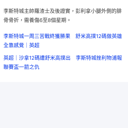
李斯特城主帥羅渣士及後證實，彭利拿小腿外側的腓
骨骨折，需養傷6至8個星期。
李斯特城一周三苦戰終獲勝果 舒米高撲12碼做英雄
全靠感覺｜英超
英超｜沙拿12碼遭舒米高撲出 李斯特城挫利物浦報
聯賽盃一箭之仇