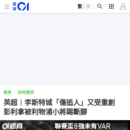
繁
|
简
體育
即時體育
英超︱李斯特城「傷追人」又受重創
彭利拿被利物浦小將踢斷腳