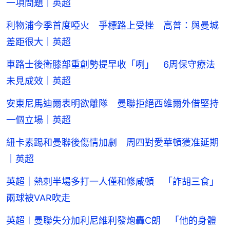
一項問題｜英超
利物浦今季首度啞火 爭標路上受挫 高普：與曼城
差距很大｜英超
車路士後衛膝部重創勢提早收「咧」 6周保守療法
未見成效｜英超
安東尼馬迪爾表明欲離隊 曼聯拒絕西維爾外借堅持
一個立場｜英超
紐卡素踢和曼聯後傷情加劇 周四對愛華頓獲准延期
｜英超
英超｜熱刺半場多打一人僅和修咸頓 「詐胡三食」
兩球被VAR吹走
英超︱曼聯失分加利尼維利發炮轟C朗 「他的身體