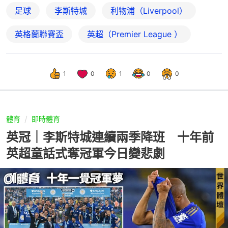
足球
李斯特城
利物浦（Liverpool）
英格蘭聯賽盃
英超（Premier League ）
1
0
1
0
0
體育
即時體育
英冠｜李斯特城連續兩季降班 十年前
英超童話式奪冠軍今日變悲劇