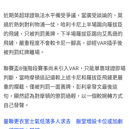
近期英超球證執法水平備受爭議，當廣受談論的，莫
過於熱刺對利物浦一仗，哈利卡尼上半場踢向羅拔臣
的飛鏟，只被判罰黃牌，下半場羅拔臣踢向艾馬遜的
飛鏟，嚴重程度不會較卡尼一腳高，卻經VAR插手後
被判罰紅牌離場。
聯賽盃8強階段賽事尚未引入VAR，只能單靠球證即場
判斷，當時摩頓這記遠較上述卡尼和羅拔臣飛鏟更嚴
重的攔截，僅被判罰一面黃牌，彭利拿發文最後這
句，顯然認為對摩頓的懲罰過輕，以一個較婉轉方式
自己發聲。
曼聯更衣室士氣低落多人求去 飯堂增設卡位或加劇