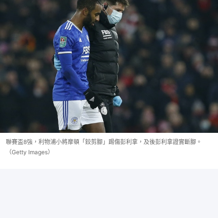
聯賽盃8強，利物浦小將摩頓「鉸剪腳」踢傷彭利拿，及後彭利拿證實斷腳。
（Getty Images）