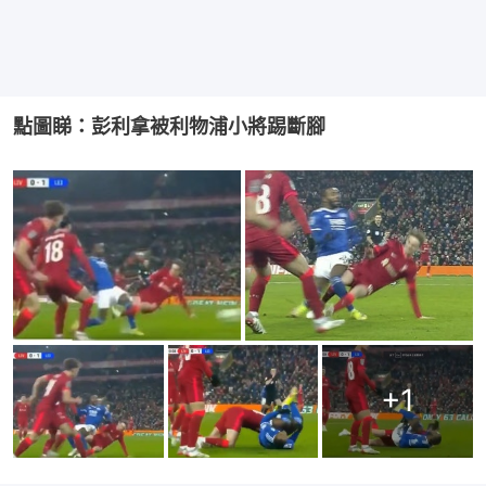
點圖睇：彭利拿被利物浦小將踢斷腳
+
1