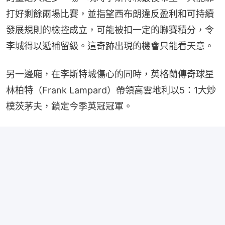
打好剩餘兩場比賽，並指望西布朗違反盈利和可持續
發展規則的檢控成立，可能被扣一定的聯賽積分，令
李城得以遞補留級。這奇跡出現的機會只能看天意。
另一邊廂，在李斯特城傷心的同時，英格蘭傳奇球星
林柏特（Frank Lampard）帶領高雲地利以5：1大炒
樸茨茅夫，鎖定今季英冠冠軍。