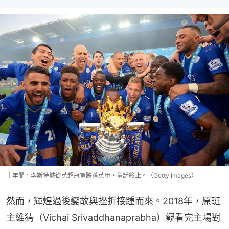
十年間，李斯特城從英超冠軍跌落英甲，童話終止。（Getty Images）
然而，輝煌過後變故與挫折接踵而來。2018年，原班
主維猜（Vichai Srivaddhanaprabha）觀看完主場對