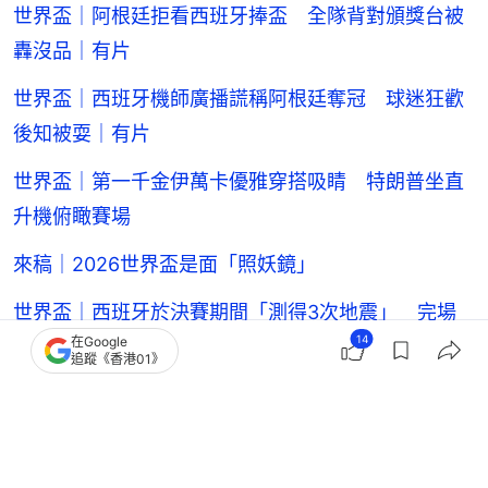
世界盃｜阿根廷拒看西班牙捧盃 全隊背對頒獎台被
轟沒品｜有片
世界盃｜西班牙機師廣播謊稱阿根廷奪冠 球迷狂歡
後知被耍｜有片
世界盃｜第一千金伊萬卡優雅穿搭吸睛 特朗普坐直
升機俯瞰賽場
來稿｜2026世界盃是面「照妖鏡」
世界盃｜西班牙於決賽期間「測得3次地震」 完場
14
在Google
瞬間震感最強烈
追蹤《香港01》
墨西哥足球隊
世界盃賽果消息
世界盃
2026世界盃
足球
足球熱話