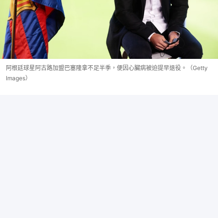
阿根廷球星阿古路加盟巴塞隆拿不足半季，便因心臟病被迫提早退役。（Getty
Images）