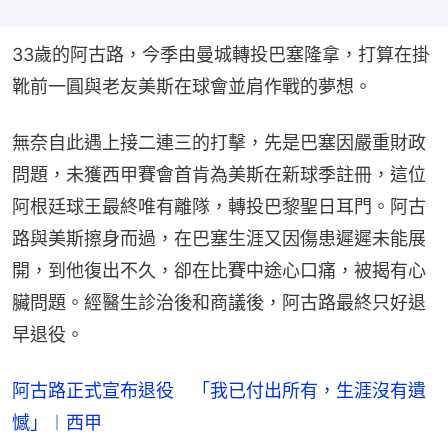
33歲的阿古路，今季由曼城轉投巴塞隆拿，打算在掛
靴前一圓與老友美斯在球會並肩作戰的夢想。
無奈自此遇上接二連三的打擊，先是巴塞因嚴重財政
問題，未獲西甲賽會首肯為美斯在新球季註冊，這位
阿根廷球王最終唯有離隊，轉投巴黎聖日耳門。阿古
路與美斯擦身而過，在巴塞生涯又因傷患遲遲未能展
開，到他復出不久，卻在比賽中途心口痛，被揭有心
臟問題。經醫生診治後和商議後，阿古路最終只好退
早退役。
阿古路正式宣布退役 「我已付出所有，生涯沒有遺
憾」︱西甲