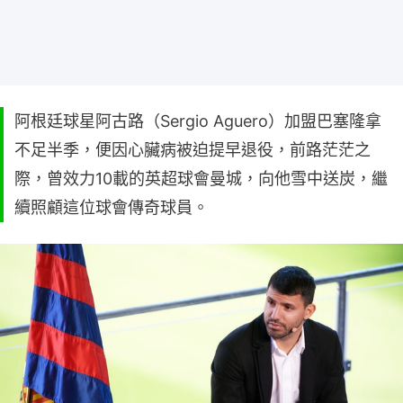
阿根廷球星阿古路（Sergio Aguero）加盟巴塞隆拿
不足半季，便因心臟病被迫提早退役，前路茫茫之
際，曾效力10載的英超球會曼城，向他雪中送炭，繼
續照顧這位球會傳奇球員。