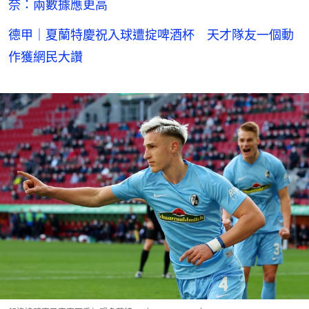
奈：兩數據應更高
德甲｜夏蘭特慶祝入球遭掟啤酒杯 天才隊友一個動
作獲網民大讚