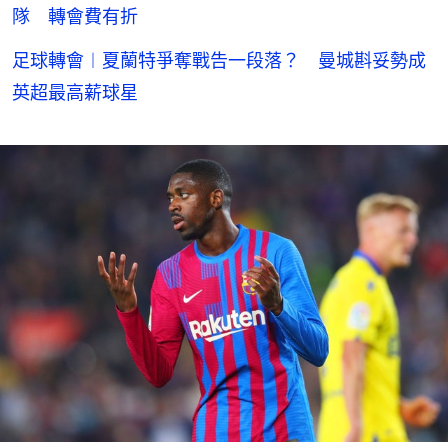
隊 轉會費有折
足球轉會︱夏蘭特爭奪戰告一段落？ 曼城斟妥勢成
英超最高薪球星