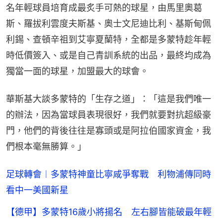
名年輕球員培育成最炙手可熱的球星，由馬里奧葛
斯、羅拔利雲度夫斯基、奧士文尼迪比利、基斯甸佩
利錫、查頓辛祖到艾寧夏蘭特，全都是多蒙特趁年輕
時低價簽入、或是自己青訓系統的出品，最終均成為
獨當一面的球星，加盟最大的球會。
華斯基大談多蒙特的「生存之道」：「這是我們唯一
的辦法，因為當球員表現很好，我們就要對抗超級豪
門，他們的背後往往是寡頭或是阿拉伯國家資金，我
們根本毫無勝算。」
足球轉會︱多蒙特神童比寧咸爭奪戰 利物浦傳同時
看中一美國新星
【德甲】多蒙特16歲小將揚名 左右腳皆能破最年輕