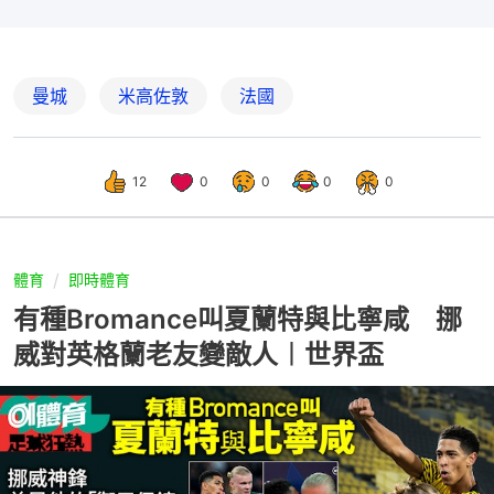
曼城
米高佐敦
法國
12
0
0
0
0
體育
即時體育
有種Bromance叫夏蘭特與比寧咸 挪
威對英格蘭老友變敵人︱世界盃