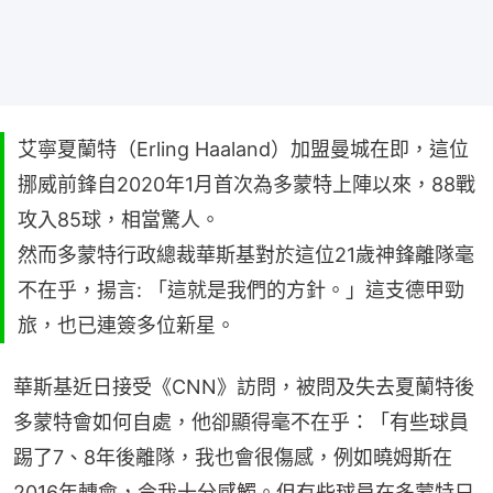
艾寧夏蘭特（Erling Haaland）加盟曼城在即，這位
挪威前鋒自2020年1月首次為多蒙特上陣以來，88戰
攻入85球，相當驚人。
然而多蒙特行政總裁華斯基對於這位21歲神鋒離隊毫
不在乎，揚言: 「這就是我們的方針。」這支德甲勁
旅，也已連簽多位新星。
華斯基近日接受《CNN》訪問，被問及失去夏蘭特後
多蒙特會如何自處，他卻顯得毫不在乎：「有些球員
踢了7、8年後離隊，我也會很傷感，例如曉姆斯在
2016年轉會，令我十分感觸。但有些球員在多蒙特只