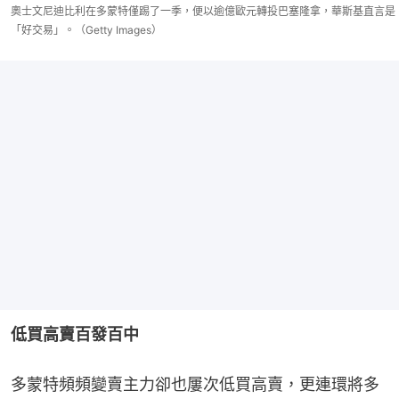
奧士文尼迪比利在多蒙特僅踢了一季，便以逾億歐元轉投巴塞隆拿，華斯基直言是
「好交易」。（Getty Images）
低買高賣百發百中
多蒙特頻頻變賣主力卻也屢次低買高賣，更連環將多