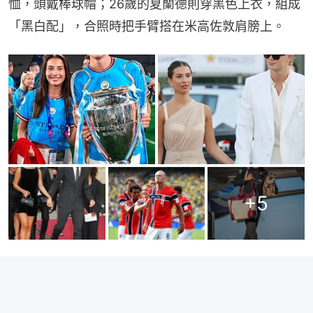
恤，頭戴棒球帽；26歲的夏蘭德則穿黑色上衣，組成
「黑白配」，合照時把手臂搭在米高佐敦肩膀上。
+
5