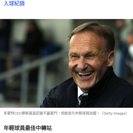
入球紀錄
多蒙特CEO華斯基直認搶不贏豪門，但能吸引年輕球員加盟。（Getty Images）
年輕球員最佳中轉站