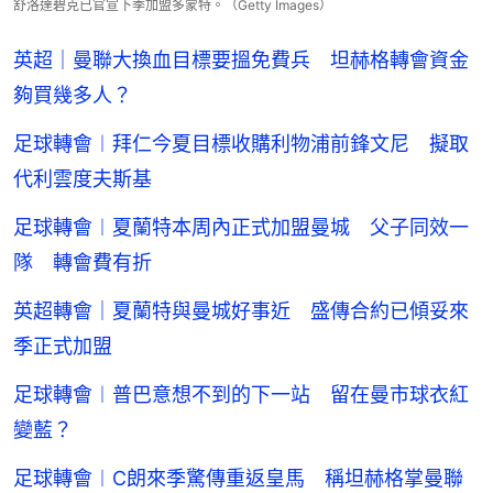
舒洛達碧克已官宣下季加盟多蒙特。（Getty Images）
英超｜曼聯大換血目標要搵免費兵 坦赫格轉會資金
夠買幾多人？
足球轉會︱拜仁今夏目標收購利物浦前鋒文尼 擬取
代利雲度夫斯基
足球轉會︱夏蘭特本周內正式加盟曼城 父子同效一
隊 轉會費有折
英超轉會｜夏蘭特與曼城好事近 盛傳合約已傾妥來
季正式加盟
足球轉會︱普巴意想不到的下一站 留在曼市球衣紅
變藍？
足球轉會︱C朗來季驚傳重返皇馬 稱坦赫格掌曼聯