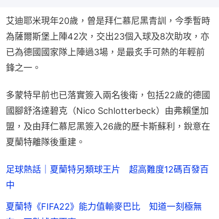
艾迪耶米現年20歲，曾是拜仁慕尼黑青訓，今季暫時
為薩爾斯堡上陣42次，交出23個入球及8次助攻，亦
已為德國國家隊上陣過3場，是最炙手可熱的年輕前
鋒之一。
多蒙特早前也已落實簽入兩名後衛，包括22歲的德國
國腳舒洛達碧克（Nico Schlotterbeck）由弗賴堡加
盟，及由拜仁慕尼黑簽入26歲的歷卡斯蘇利，銳意在
夏蘭特離隊後重建。
足球熱話｜夏蘭特另類球王片 超高難度12碼百發百
中
夏蘭特《FIFA22》能力值輸麥巴比 知道一刻極無