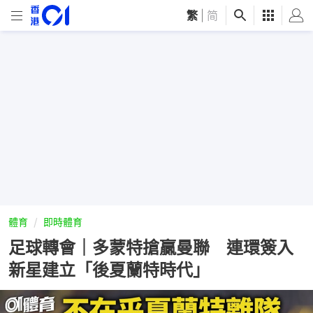
繁
|
简
體育
即時體育
足球轉會｜多蒙特搶贏曼聯 連環簽入
新星建立「後夏蘭特時代」