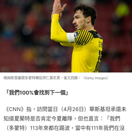
曉姆斯曾離開多蒙特轉投拜仁慕尼黑，後又回歸。（Getty Images）
「我們100%會找到下一個」
《CNN》指，訪問當日（4月26日）華斯基坦承還未
知道夏蘭特是否肯定今夏離隊，但也直言：「我們
（多蒙特）113年來都在踢波，當中有111年我們在沒