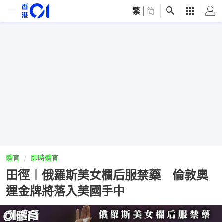
繁
|
简
體育
即時體育
田徑︱俄羅斯美女欄后服禁藥 倫敦奧
運金牌將落入美國手中