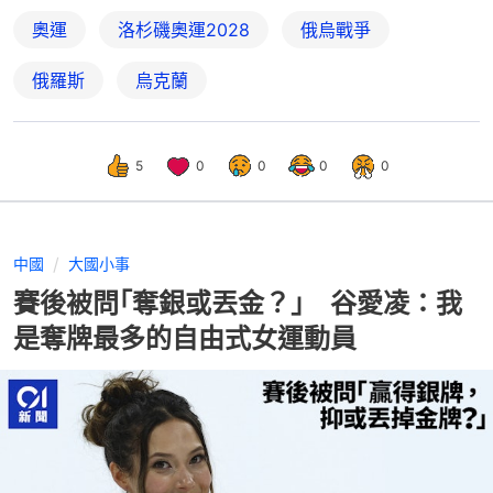
奧運
洛杉磯奧運2028
俄烏戰爭
俄羅斯
烏克蘭
5
0
0
0
0
中國
大國小事
賽後被問｢奪銀或丟金？｣ 谷愛凌：我
是奪牌最多的自由式女運動員