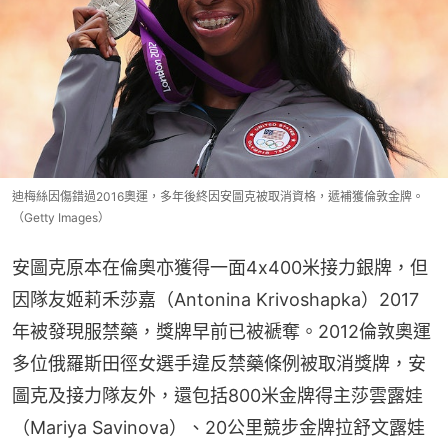
迪梅絲因傷錯過2016奧運，多年後終因安圖克被取消資格，遞補獲倫敦金牌。
（Getty Images）
安圖克原本在倫奧亦獲得一面4x400米接力銀牌，但
因隊友姬莉禾莎嘉（Antonina Krivoshapka）2017
年被發現服禁藥，獎牌早前已被褫奪。2012倫敦奧運
多位俄羅斯田徑女選手違反禁藥條例被取消獎牌，安
圖克及接力隊友外，還包括800米金牌得主莎雲露娃
（Mariya Savinova）、20公里競步金牌拉舒文露娃