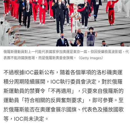
俄羅斯運動員對上一代能代表國家參加奧運是東京一屆，但因受藥檢風波影娼，代
表團不能持國旗進場，而是俄羅斯奧委會旗幟。（Getty Images）
不過根據IOC最新公布，隨着各個單項的洛杉磯奧運
積分周期陸續展開，IOC執行委員會決定，對於俄羅
斯運動員的禁賽令「不再適用」，只要來自俄羅斯的
運動員「符合相關的反興奮劑要求」，即可參賽。至
於俄羅斯能否在奧運會展示國旗、代表色及播放國歌
等，IOC尚未決定。