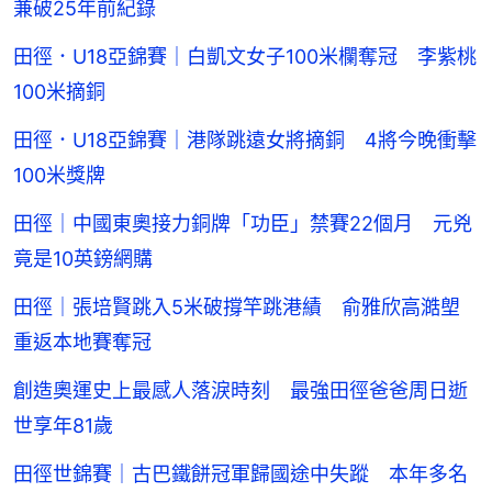
兼破25年前紀錄
田徑．U18亞錦賽｜白凱文女子100米欄奪冠 李紫桃
100米摘銅
田徑．U18亞錦賽｜港隊跳遠女將摘銅 4將今晚衝擊
100米獎牌
田徑｜中國東奧接力銅牌「功臣」禁賽22個月 元兇
竟是10英鎊網購
田徑｜張培賢跳入5米破撐竿跳港績 俞雅欣高澔塱
重返本地賽奪冠
創造奧運史上最感人落淚時刻 最強田徑爸爸周日逝
世享年81歲
田徑世錦賽｜古巴鐵餅冠軍歸國途中失蹤 本年多名