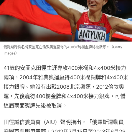
俄羅斯跨欄名將安圖克在倫敦奧運贏得的400米跨欄金牌將被褫奪。（Getty
Images）
41歲的安圖克田徑生涯專攻400米欄和4x400米接力
兩項，2004年雅典奧運贏得400米欄銅牌和4x400米
接力銀牌。她沒有出戰2008北京奧運，2012倫敦奧
運，先後贏得400欄金牌和4x400米接力銀牌，可惜
這屆兩面獎牌先後被取消。
田徑誠信委員會（AIU）聲明指出，「俄羅斯運動員
安圖克曾服用禁藥，2012年7月15日至2013年6月29