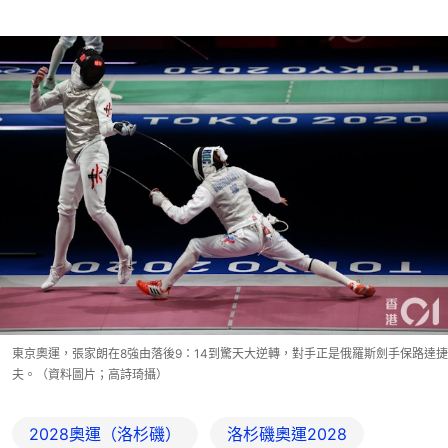
東京奧運，張家朗在8強由落後9：14到驚天大逆轉，對手正是俄羅斯劍手保路達捷
夫。（資料圖片；高詩琦攝）
2028奧運（洛杉磯）
洛杉磯奧運2028