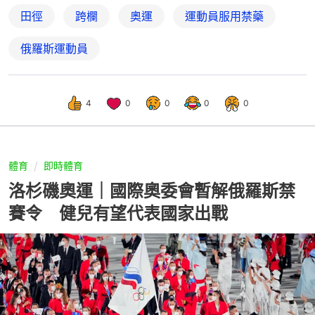
田徑
跨欄
奧運
運動員服用禁藥
俄羅斯運動員
4
0
0
0
0
體育
即時體育
洛杉磯奧運｜國際奧委會暫解俄羅斯禁
賽令 健兒有望代表國家出戰