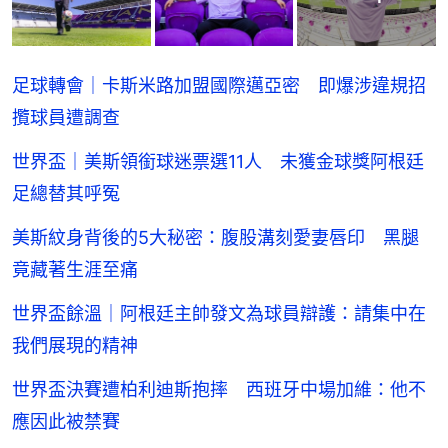
足球轉會｜卡斯米路加盟國際邁亞密 即爆涉違規招
攬球員遭調查
世界盃｜美斯領銜球迷票選11人 未獲金球獎阿根廷
足總替其呼冤
美斯紋身背後的5大秘密：腹股溝刻愛妻唇印 黑腿
竟藏著生涯至痛
世界盃餘溫｜阿根廷主帥發文為球員辯護：請集中在
我們展現的精神
世界盃決賽遭柏利迪斯抱摔 西班牙中場加維：他不
應因此被禁賽