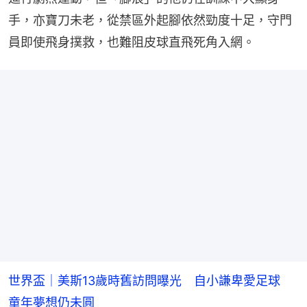
手，亦寶刀未老，從禁區外起腳依然勁度十足，守門
員即使飛身撲救，也難阻皮球直飛死角入網。
世界盃｜美斯13歲時舊訪問曝光 自小謙卑愛足球
童年夢想仍未圓