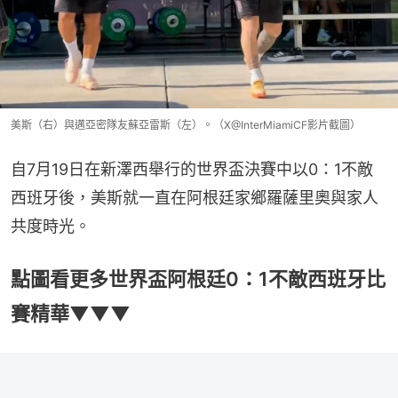
美斯（右）與邁亞密隊友蘇亞雷斯（左）。（X@InterMiamiCF影片截圖）
自7月19日在新澤西舉行的世界盃決賽中以0：1不敵
西班牙後，美斯就一直在阿根廷家鄉羅薩里奧與家人
共度時光。
點圖看更多世界盃阿根廷0：1不敵西班牙比
賽精華▼▼▼