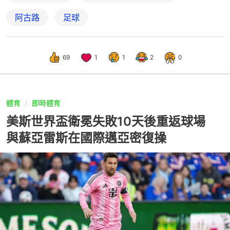
阿古路
足球
69
1
1
2
0
體育
即時體育
美斯世界盃衛冕失敗10天後重返球場
與蘇亞雷斯在國際邁亞密復操