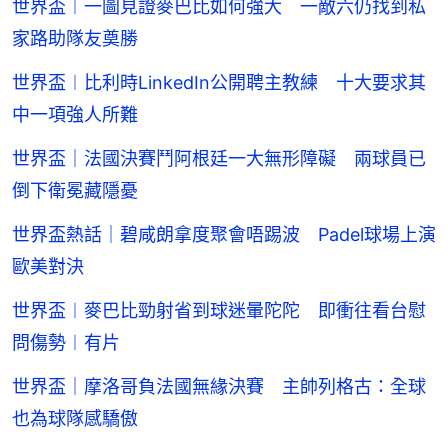
世界盃︱一圖見證麥巴比如何強大 一敵六仍找到私
家路助隊友奠勝
世界盃︱比利時LinkedIn公開聘主教練 十大要求其
中一項強人所難
世界盃｜法國決賽鬥阿根廷一大無形障礙 兩球員已
倒下衛冕藏隱憂
世界盃熱話｜碧咸朗拿度聚會唔踢波 Padel球場上演
歐美對決
世界盃︱麥巴比勁射省到球迷暈陀陀 即衝往看台慰
問傷勢︱有片
世界盃｜摩洛哥負法國無緣決賽 主帥列格古：全球
也為球隊感驕傲