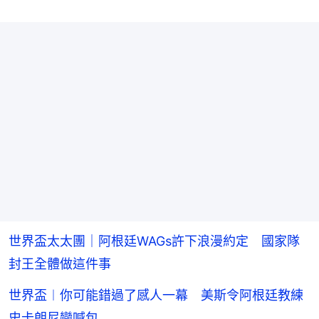
世界盃太太團｜阿根廷WAGs許下浪漫約定 國家隊
封王全體做這件事
世界盃︱你可能錯過了感人一幕 美斯令阿根廷教練
史卡朗尼變喊包