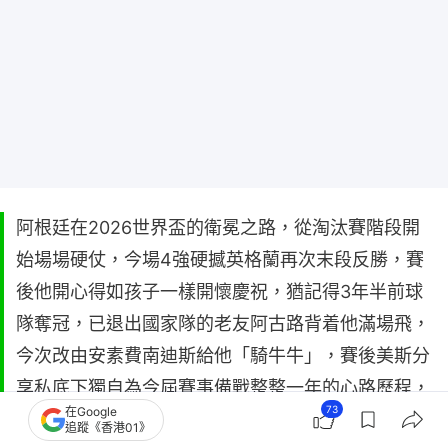
阿根廷在2026世界盃的衛冕之路，從淘汰賽階段開
始場場硬仗，今場4強硬撼英格蘭再次末段反勝，賽
後他開心得如孩子一樣開懷慶祝，猶記得3年半前球
隊奪冠，已退出國家隊的老友阿古路背着他滿場飛，
今次改由安素費南迪斯給他「騎牛牛」，賽後美斯分
享私底下獨自為今屆賽事備戰整整一年的心路歷程，
73
在Google
並對外界針對阿根廷獲優待的說法感到不以為然。
追蹤《香港01》