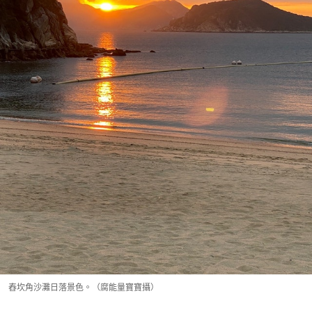
舂坎角沙灘日落景色。（腐能量寶寶攝）