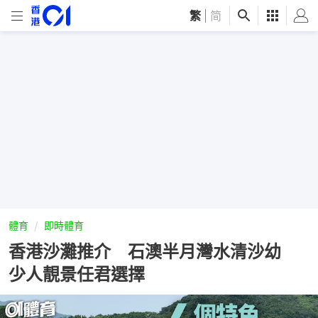
繁
|
简
體育
即時體育
香港沙灘推介 石澳半月灣水清沙幼
少人靚景任君選擇