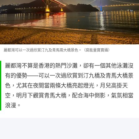
麗都灣可以一次過欣賞汀九及青馬兩大橋景色。（腐能量寶寶攝）
麗都灣不算是香港的熱門沙灘，卻有一個其他泳灘沒
有的優勢——可以一次過欣賞到汀九橋及青馬大橋景
色，尤其在夜間當兩條大橋亮起燈光，月兒高掛天
空，明月下觀賞青馬大橋，配合海中倒影，氣氛相當
浪漫。