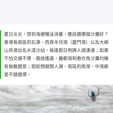
夏日炎炎，想到海邊暢泳消暑，應該選哪個沙灘好？
香港島南區的石澳、西貢半月灣（廈門灣）以及大嶼
山貝澳出名水清沙幼，每逢假日例牌人頭湧湧；如果
不怕交通不便、路途遙遠，麗都灣和舂坎角沙灘均擁
有無敵靚景；假如想避開人潮，南區的南灣、中灣都
是不錯選擇。