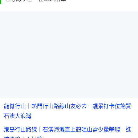
龍脊行山｜熱門行山路線山友必去 靚景打卡位飽覽
石澳大浪灣
港島行山路線｜石澳海灘直上鶴咀山需少量攀爬 進