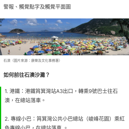
警報、觸覺點字及觸覺平面圖
石澳（圖片來源：康樂及文化事務署）
如何前往石澳沙灘？
1. 港鐵：港鐵筲箕灣站A3出口，轉乘9號巴士往石
澳，在總站落車。
2. 專線小巴：筲箕灣公共小巴總站（峻峰花園）乘紅
色專線小巴，在總站落車 。