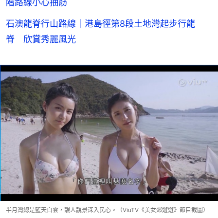
階路線小心抽筋
石澳龍脊行山路線｜港島徑第8段土地灣起步行龍
脊 欣賞秀麗風光
半月灣總是藍天白雲，靚人靚景深入民心。（ViuTV《美女郊遊遊》節目截圖）