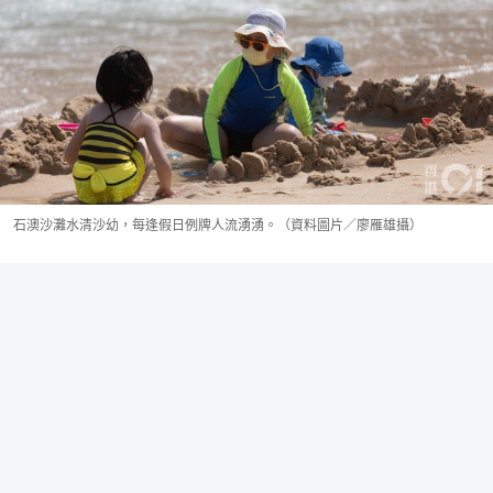
石澳沙灘水清沙幼，每逢假日例牌人流湧湧。（資料圖片／廖雁雄攝）