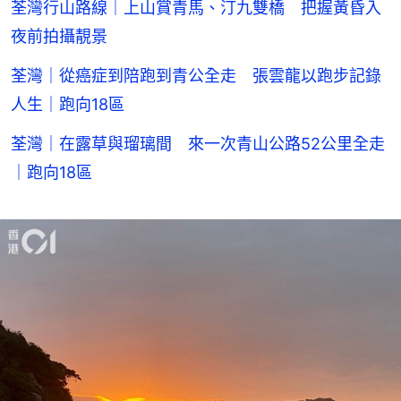
荃灣行山路線｜上山賞青馬、汀九雙橋 把握黃昏入
夜前拍攝靚景
荃灣｜從癌症到陪跑到青公全走 張雲龍以跑步記錄
人生｜跑向18區
荃灣｜在露草與瑠璃間 來一次青山公路52公里全走
｜跑向18區