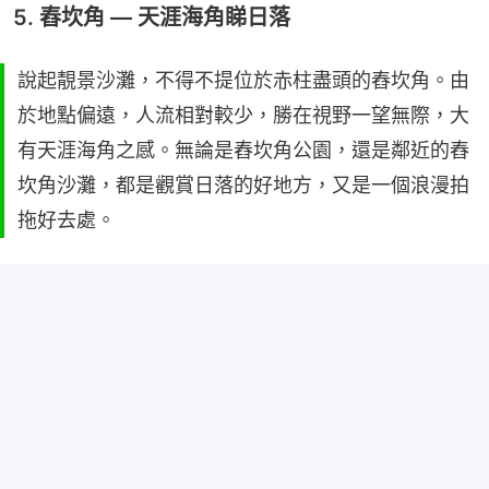
5. 舂坎角 — 天涯海角睇日落
說起靚景沙灘，不得不提位於赤柱盡頭的舂坎角。由
於地點偏遠，人流相對較少，勝在視野一望無際，大
有天涯海角之感。無論是舂坎角公園，還是鄰近的舂
坎角沙灘，都是觀賞日落的好地方，又是一個浪漫拍
拖好去處。