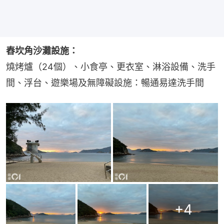
舂坎角沙灘設施：
燒烤爐（24個）、小食亭、更衣室、淋浴設備、洗手
間、浮台、遊樂場及無障礙設施：暢通易達洗手間
+
4