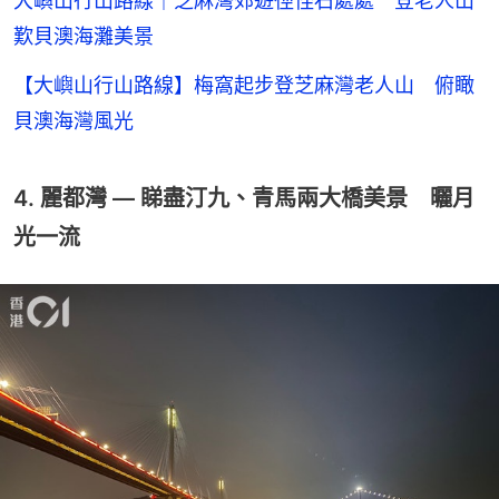
大嶼山行山路線｜芝麻灣郊遊徑怪石處處 登老人山
歎貝澳海灘美景
【大嶼山行山路線】梅窩起步登芝麻灣老人山 俯瞰
貝澳海灣風光
4. 麗都灣 — 睇盡汀九、青馬兩大橋美景 曬月
光一流