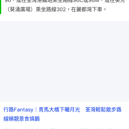
96，或在荃灣港鐵站乘坐路線96C或96M，或在葵芳
（葵涌廣場）乘坐路線302，在麗都灣下車。
行路Fantasy｜青馬大橋下曬月光 荃灣輕鬆散步路
線睇靚景食燒鵝