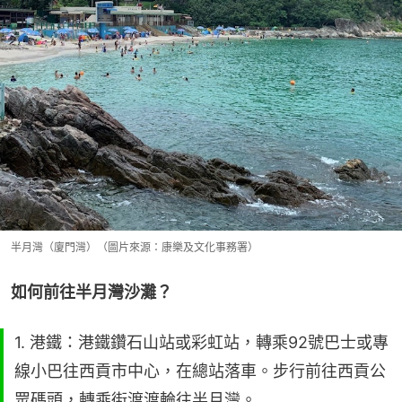
半月灣（廈門灣）（圖片來源：康樂及文化事務署）
如何前往半月灣沙灘？
1. 港鐵：港鐵鑽石山站或彩虹站，轉乘92號巴士或專
線小巴往西貢市中心，在總站落車。步行前往西貢公
眾碼頭，轉乘街渡渡輪往半月灣。