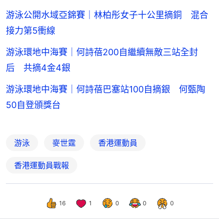
游泳公開水域亞錦賽｜林柏彤女子十公里摘銅 混合
接力第5衝線
游泳環地中海賽｜何詩蓓200自繼續無敵三站全封
后 共摘4金4銀
游泳環地中海賽｜何詩蓓巴塞站100自摘銀 何甄陶
50自登頒獎台
游泳
麥世霆
香港運動員
香港運動員戰報
16
1
0
0
0