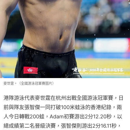
麥世霆。（全國游泳冠軍賽圖片）
港隊游泳代表麥世霆在杭州出戰全國游泳冠軍賽，日
前與隊友張智傑一同打破100米蛙泳的香港紀錄，兩
人今日轉戰200蛙，Adam初賽游出2分12.20秒，以
總成績第二名晉級決賽，張智傑則游出2分16.11秒，