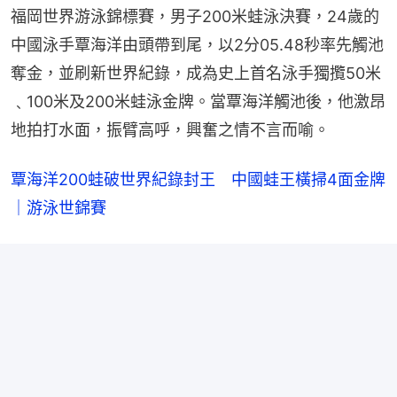
福岡世界游泳錦標賽，男子200米蛙泳決賽，24歲的
中國泳手覃海洋由頭帶到尾，以2分05.48秒率先觸池
奪金，並刷新世界紀錄，成為史上首名泳手獨攬50米
﹑100米及200米蛙泳金牌。當覃海洋觸池後，他激昂
地拍打水面，振臂高呼，興奮之情不言而喻。
覃海洋200蛙破世界紀錄封王　中國蛙王橫掃4面金牌
｜游泳世錦賽