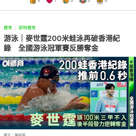
5
1
0
0
0
體育
即時體育
游泳｜麥世霆200米蛙泳再破香港紀
錄 全國游泳冠軍賽反勝奪金
撰文：
陳綵瑤