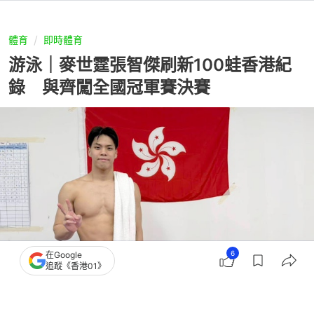
體育
即時體育
游泳｜麥世霆張智傑刷新100蛙香港紀
錄 與齊闖全國冠軍賽決賽
6
在Google
追蹤《香港01》
撰文：
陳綵瑤
出版：
2026-06-18 14:22
更新：
2026-06-18 14:22