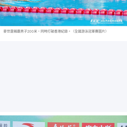
麥世霆稱霸男子200米，同時打破香港紀錄。（全國游泳冠軍賽圖片）