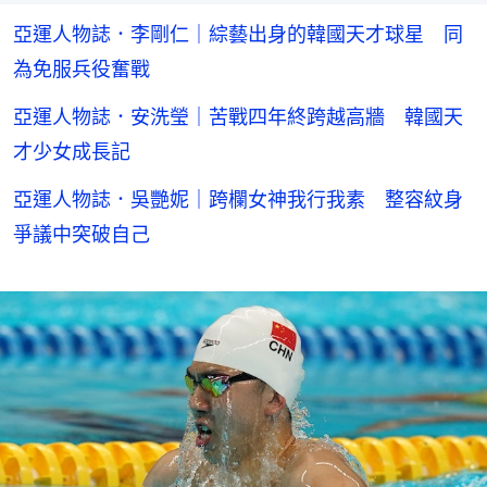
亞運人物誌．李剛仁｜綜藝出身的韓國天才球星 同
為免服兵役奮戰
亞運人物誌．安洗瑩｜苦戰四年終跨越高牆 韓國天
才少女成長記
亞運人物誌．吳艷妮｜跨欄女神我行我素 整容紋身
爭議中突破自己