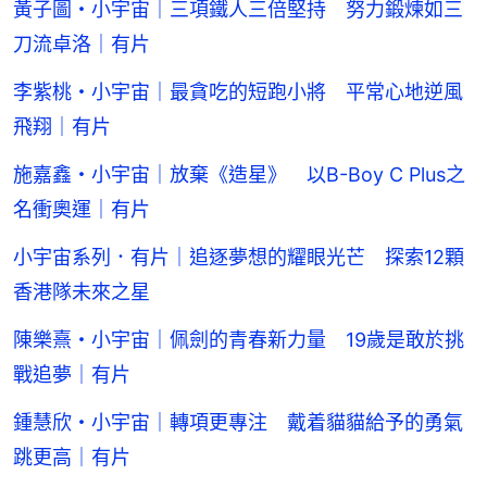
黃子圖・小宇宙｜三項鐵人三倍堅持 努力鍛煉如三
刀流卓洛｜有片
李紫桃・小宇宙｜最貪吃的短跑小將 平常心地逆風
飛翔｜有片
施嘉鑫・小宇宙｜放棄《造星》 以B-Boy C Plus之
名衝奧運｜有片
小宇宙系列．有片｜追逐夢想的耀眼光芒 探索12顆
香港隊未來之星
陳樂熹・小宇宙｜佩劍的青春新力量 19歲是敢於挑
戰追夢｜有片
鍾慧欣・小宇宙｜轉項更專注 戴着貓貓給予的勇氣
跳更高｜有片