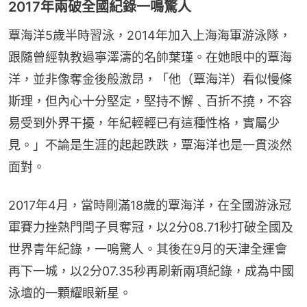
2017年兩破全國紀錄一鳴驚人
覃海洋5歲半時習泳，2014年加入上海海軍游泳隊，
跟隨曾經執教過寧澤濤的名帥葉瑾。在她眼中的覃海
洋，並非像奪金後般激昂，「他（覃海洋）看似慢條
斯理，但內心十分堅定，堅持不懈﹑百折不撓，不容
易受到外界干擾，年紀輕輕已有這種性格，實屬少
見。」不論是生涯的起起跌跌，覃海洋也是一貫淡然
面對。
2017年4月，當時剛滿18歲的覃海洋，在全國游泳冠
軍賽力挫熱門閆子貝奪冠，以2分08.71秒打破全國及
世界青年紀錄，一嗚驚人。其後在9月的天津全運會
再下一城，以2分07.35秒再刷新兩項紀錄，成為中國
泳壇的一顆耀眼新星。