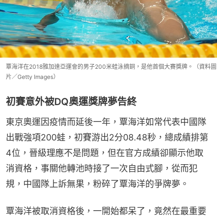
覃海洋在2018雅加達亞運會的男子200米蛙泳摘銅，是他首個大賽獎牌。（資料圖
片／Getty Images）
初賽意外被DQ奧運獎牌夢告終
東京奧運因疫情而延後一年，覃海洋如常代表中國隊
出戰強項200蛙，初賽游出2分08.48秒，總成績排第
4位，晉級理應不是問題，但在官方成績卻顯示他取
消資格，事關他轉池時接了一次自由式腳，從而犯
規，中國隊上訴無果，粉碎了覃海洋的爭牌夢。
覃海洋被取消資格後，一開始都呆了，竟然在最重要