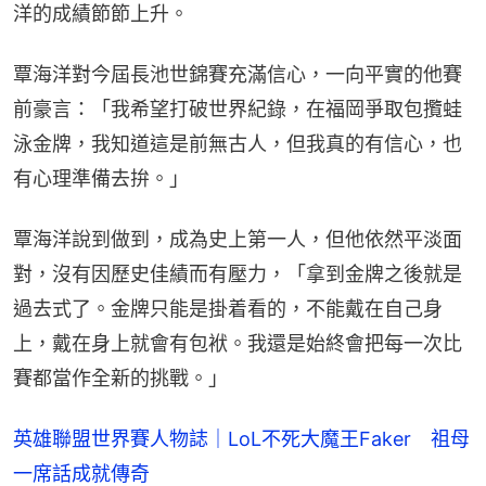
洋的成績節節上升。
覃海洋對今屆長池世錦賽充滿信心，一向平實的他賽
前豪言：「我希望打破世界紀錄，在福岡爭取包攬蛙
泳金牌，我知道這是前無古人，但我真的有信心，也
有心理準備去拚。」
覃海洋說到做到，成為史上第一人，但他依然平淡面
對，沒有因歷史佳績而有壓力，「拿到金牌之後就是
過去式了。金牌只能是掛着看的，不能戴在自己身
上，戴在身上就會有包袱。我還是始終會把每一次比
賽都當作全新的挑戰。」
英雄聯盟世界賽人物誌｜LoL不死大魔王Faker 祖母
一席話成就傳奇