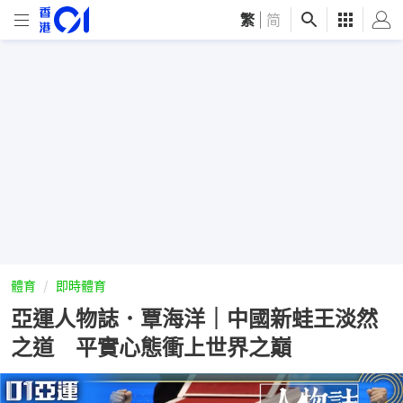
繁
|
简
體育
即時體育
亞運人物誌．覃海洋｜中國新蛙王淡然
之道 平實心態衝上世界之巔