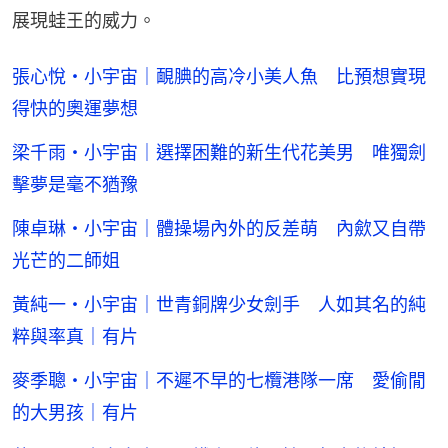
展現蛙王的威力。
張心悅・小宇宙｜靦腆的高冷小美人魚 比預想實現
得快的奧運夢想
梁千雨・小宇宙｜選擇困難的新生代花美男 唯獨劍
擊夢是毫不猶豫
陳卓琳・小宇宙｜體操場內外的反差萌 內歛又自帶
光芒的二師姐
黃純一・小宇宙｜世青銅牌少女劍手 人如其名的純
粹與率真｜有片
麥季聰・小宇宙｜不遲不早的七欖港隊一席 愛偷閒
的大男孩｜有片