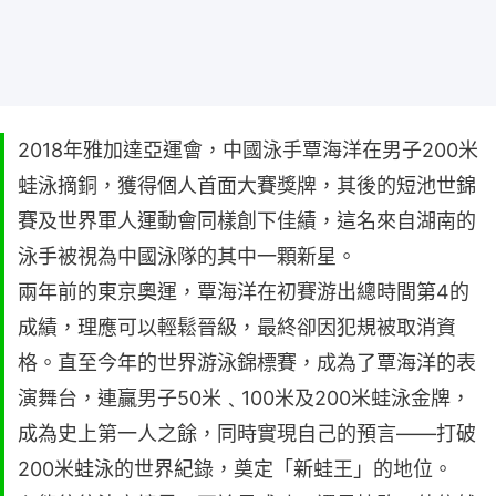
2018年雅加達亞運會，中國泳手覃海洋在男子200米
蛙泳摘銅，獲得個人首面大賽獎牌，其後的短池世錦
賽及世界軍人運動會同樣創下佳績，這名來自湖南的
泳手被視為中國泳隊的其中一顆新星。
兩年前的東京奧運，覃海洋在初賽游出總時間第4的
成績，理應可以輕鬆晉級，最終卻因犯規被取消資
格。直至今年的世界游泳錦標賽，成為了覃海洋的表
演舞台，連贏男子50米﹑100米及200米蛙泳金牌，
成為史上第一人之餘，同時實現自己的預言——打破
200米蛙泳的世界紀錄，奠定「新蛙王」的地位。