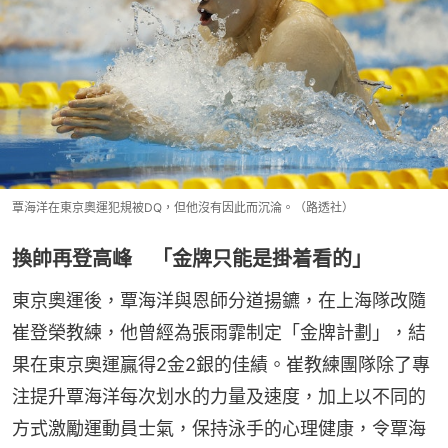
覃海洋在東京奧運犯規被DQ，但他沒有因此而沉淪。（路透社）
換帥再登高峰 「金牌只能是掛着看的」
東京奧運後，覃海洋與恩師分道揚鑣，在上海隊改隨
崔登榮教練，他曾經為張雨霏制定「金牌計劃」，結
果在東京奧運贏得2金2銀的佳績。崔教練團隊除了專
注提升覃海洋每次划水的力量及速度，加上以不同的
方式激勵運動員士氣，保持泳手的心理健康，令覃海