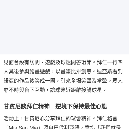
見面會設有訪問、遊戲及球迷問答環節。拜仁一行四
人其後參與繪畫遊戲，以畫筆比拼創意。迪亞斯看到
紐亞的作品後笑成一團，引來全場笑聲及掌聲。眾人
亦不時與台下互動，讓球迷近距離接觸球星。
甘賓尼談拜仁精神 逆境下保持最佳心態
活動上，甘賓尼亦分享拜仁的球會精神。拜仁格言
「Mia San Mia」源自巴伐利亞語，意指「我們就是