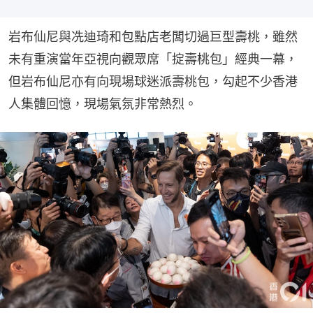
岩布仙尼與冼迪琦和包點店老闆切過巨型壽桃，雖然
未有重演當年亞視向觀眾席「掟壽桃包」經典一幕，
但岩布仙尼亦有向現場球迷派壽桃包，勾起不少香港
人集體回憶，現場氣氛非常熱烈。