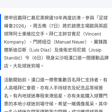
德甲班霸拜仁慕尼黑睽違19年再度訪港，參與「足球
峰會2026」，周五晚（7日）將於啟德主場館與英超
球隊阿士東維拉交手。拜仁主帥甘賓尼（Vincent
Kompany）、門將紐亞（Manuel Neuer）、翼鋒路
爾斯迪亞斯（Luis Díaz）及後衛史坦尼錫（Josip
Stanišić）今（6日）現身尖沙咀漢口道一間運動品牌
店，大批球迷到場。
活動開始前，漢口道一帶聚集數百名拜仁支持者，有
人高唱拜仁會歌，亦有人手持球衣及紀念品等候簽
名。有內地球迷專程來港追星，亦有未能購入球賽門
票的本地小球迷到場守候，希望一睹偶像風采。其中
一名小球迷在問答環節答中問題，成功獲得球員簽