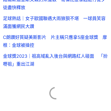
徒盡快釋放
足球熱話｜女子歐國聯遇大雨狼狽不堪 一球員笑容
滿面獲網民大讚
C朗讚好質疑美斯影片 片主稱只應拿5座金球獎 摩
根：金球被操控
金球獎2023｜祖高域亂入後台與網路紅人碰面 「扮
嘢祖」重出江湖