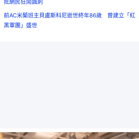
批網民狂鬧諷刺
前AC米蘭班主貝盧斯科尼逝世終年86歲 曾建立「紅
黑軍團」盛世