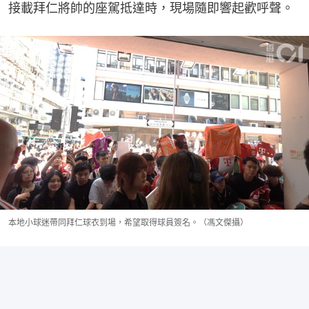
接載拜仁將帥的座駕抵達時，現場隨即響起歡呼聲。
本地小球迷帶同拜仁球衣到場，希望取得球員簽名。（馮文傑攝）