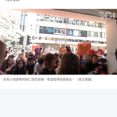
本地小球迷帶同拜仁球衣到場，希望取得球員簽名。（馮文傑攝）