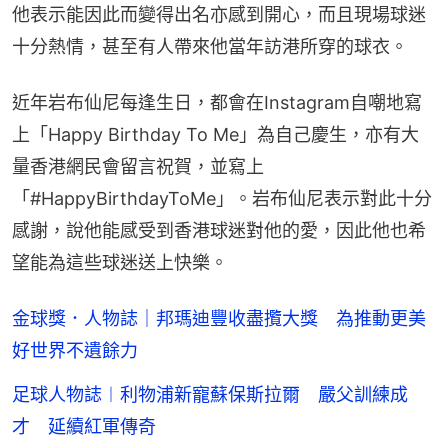
他表示能因此而變得出名亦感到開心，而且現場球迷
十分熱情，甚至有人帶來他當年訪港所穿的球衣。
近年岩布仙尼每逢生日，都會在Instagram自嘲地寫
上「Happy Birthday To Me」為自己慶生，亦有大
量香港網民會留言祝賀，並寫上
「#HappyBirthdayToMe」。岩布仙尼表示對此十分
感謝，說他能感受到香港球迷對他的愛，因此他也希
望能為這些球迷送上快樂。
金球獎．人物誌｜邦瑪迪豐收盡攬大獎 為推動更美
好世界不遺餘力
足球人物誌︱利物浦新寵蘇保斯拉爾 嚴父訓練成
才 延續紅軍傳奇