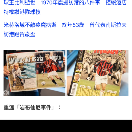
球王比利逝世｜1970年震撼訪港的八件事 拒絕酒店
特權讚港隊球技
米赫洛域不敵癌魔病逝 終年53歲 曾代表南斯拉夫
訪港踢賀歲盃
重溫「岩布仙尼事件」：