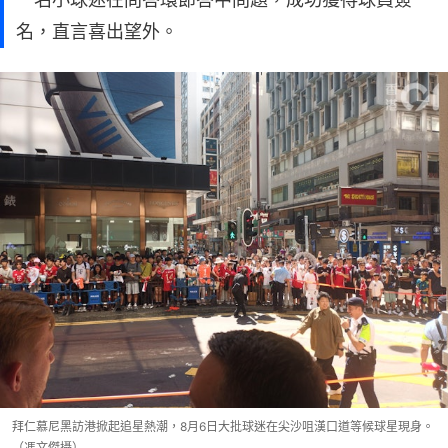
名，直言喜出望外。
拜仁慕尼黑訪港掀起追星熱潮，8月6日大批球迷在尖沙咀漢口道等候球星現身。
（馮文傑攝）