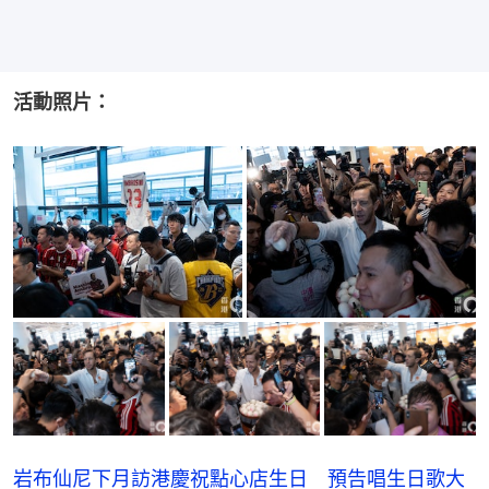
活動照片：
岩布仙尼下月訪港慶祝點心店生日 預告唱生日歌大