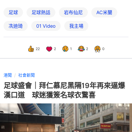
足球
足球熱話
岩布仙尼
AC米蘭
冼迪琦
01 Video
我主場
22
2
1
2
0
港聞
社會新聞
足球盛會｜拜仁慕尼黑隔19年再來逼爆
漢口道 球迷獲簽名球衣驚喜