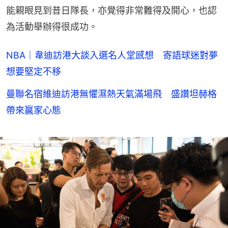
能親眼見到昔日隊長，亦覺得非常難得及開心，也認
為活動舉辦得很成功。
NBA｜韋迪訪港大談入選名人堂感想 寄語球迷對夢
想要堅定不移
曼聯名宿維迪訪港無懼濕熱天氣滿場飛 盛讚坦赫格
帶來贏家心態