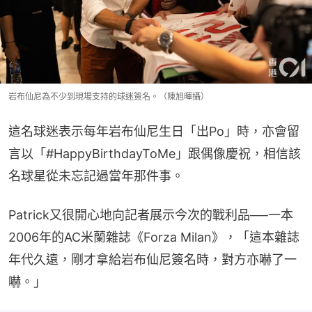
岩布仙尼為不少到現場支持的球迷簽名。（陳旭暉攝）
這名球迷表示每年岩布仙尼生日「出Po」時，亦會留
言以「#HappyBirthdayToMe」跟偶像慶祝，相信該
名球星從未忘記過當年那件事。
Patrick又很開心地向記者展示今次的戰利品──一本
2006年的AC米蘭雜誌《Forza Milan》，「這本雜誌
年代久遠，剛才拿給岩布仙尼簽名時，對方亦嚇了一
嚇。」