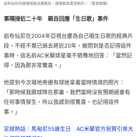
岩布仙尼向現場球迷派壽桃包，現場氣氛異常熱烈。（夏家朗攝）
事隔接近二十年　親自回應「生日歌」事件
岩布仙尼在2004年亞視台慶為自己唱生日歌的經典片
段，不經不覺已過去將近20年，被問到是否記得這件
事時，這名前AC米蘭球星毫不猶豫地回答：「當然記
得，因為那非常驚喜。」
他提到今次場地旁邊有球迷拿着當時情境的照片：
「那時候我跟球隊在那裏，我們當時沒有預期過會有
任何事情發生，所以我感到很驚喜，也記得這件
事。」
足球熱話｜馬甸尼55歲生日 AC米蘭官方祝賀引來大