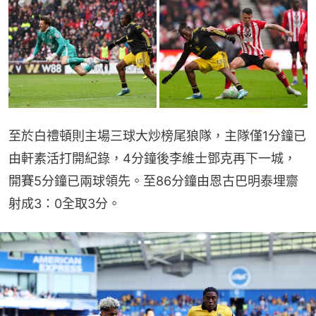
至於白禮頓則主場三球大炒榜尾狼隊，主隊僅1分鐘已
由軒素活打開紀錄，4分鐘後李維士鄧克再下一城，
開賽5分鐘已兩球領先。至86分鐘由恩古巴明泰埋齋
射成3：0全取3分。