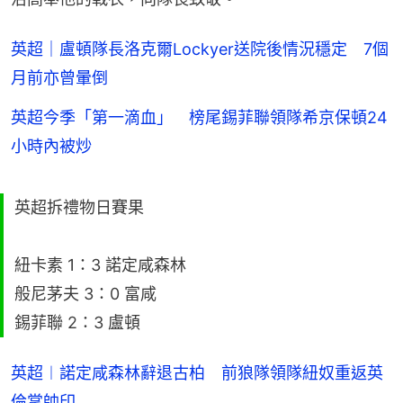
英超｜盧頓隊長洛克爾Lockyer送院後情況穩定 7個
月前亦曾暈倒
英超今季「第一滴血」 榜尾錫菲聯領隊希京保頓24
小時內被炒
英超拆禮物日賽果
紐卡素 1：3 諾定咸森林
般尼茅夫 3：0 富咸
錫菲聯 2：3 盧頓
英超︱諾定咸森林辭退古柏 前狼隊領隊紐奴重返英
倫掌帥印