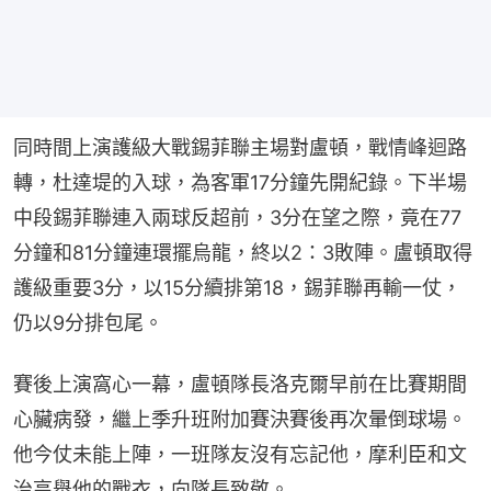
同時間上演護級大戰錫菲聯主場對盧頓，戰情峰迴路
轉，杜達堤的入球，為客軍17分鐘先開紀錄。下半場
中段錫菲聯連入兩球反超前，3分在望之際，竟在77
分鐘和81分鐘連環擺烏龍，終以2：3敗陣。盧頓取得
護級重要3分，以15分續排第18，錫菲聯再輸一仗，
仍以9分排包尾。
賽後上演窩心一幕，盧頓隊長洛克爾早前在比賽期間
心臟病發，繼上季升班附加賽決賽後再次暈倒球場。
他今仗未能上陣，一班隊友沒有忘記他，摩利臣和文
治高舉他的戰衣，向隊長致敬。