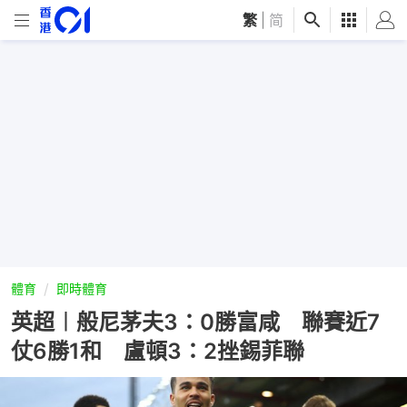
繁
|
简
體育
即時體育
英超︱般尼茅夫3：0勝富咸 聯賽近7
仗6勝1和 盧頓3：2挫錫菲聯