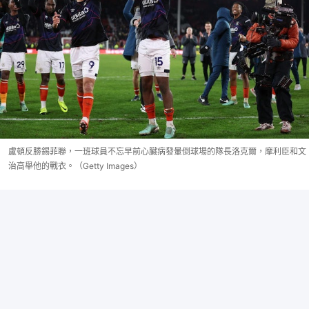
盧頓反勝錫菲聯，一班球員不忘早前心臟病發暈倒球場的隊長洛克爾，摩利臣和文
治高舉他的戰衣。（Getty Images）