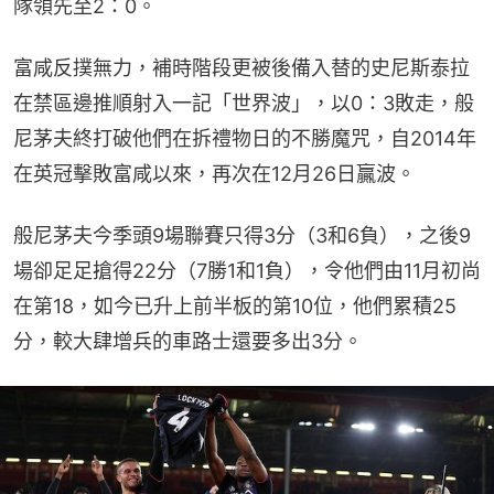
隊領先至2：0。
富咸反撲無力，補時階段更被後備入替的史尼斯泰拉
在禁區邊推順射入一記「世界波」，以0：3敗走，般
尼茅夫終打破他們在拆禮物日的不勝魔咒，自2014年
在英冠擊敗富咸以來，再次在12月26日贏波。
般尼茅夫今季頭9場聯賽只得3分（3和6負），之後9
場卻足足搶得22分（7勝1和1負），令他們由11月初尚
在第18，如今已升上前半板的第10位，他們累積25
分，較大肆增兵的車路士還要多出3分。