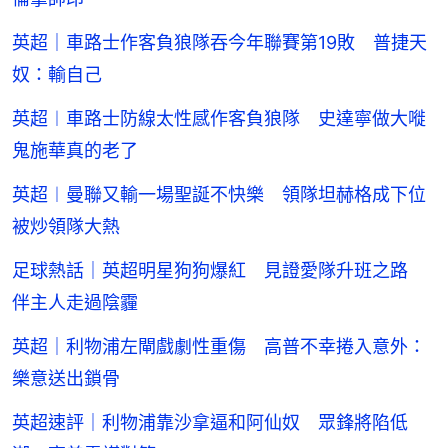
英超｜車路士作客負狼隊吞今年聯賽第19敗 普捷天
奴：輸自己
英超︱車路士防線太性感作客負狼隊 史達寧做大嘥
鬼施華真的老了
英超︱曼聯又輸一場聖誕不快樂 領隊坦赫格成下位
被炒領隊大熱
足球熱話｜英超明星狗狗爆紅 見證愛隊升班之路
伴主人走過陰霾
英超｜利物浦左閘戲劇性重傷 高普不幸捲入意外：
樂意送出鎖骨
英超速評｜利物浦靠沙拿逼和阿仙奴 眾鋒將陷低