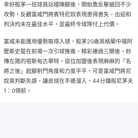
幸好般茅一班球員站穩陣腳後，開始靠反擊搶回不少
攻勢，反觀富咸門將賓特尼奴表現患得患失，出迎和
判決均未在最佳水平，並最終令球隊付上代價。
富咸未能運用優勢取得入球，般茅20歲英格蘭中場阿
歷斯史葛在前場一次引球推進，精彩連過三關後，妙
傳左路的祖斯甸古華特，這位加盟後表現麻麻的「名
將之後」起腳射門角度和力度平平，可是富咸門將尼
奴竟判斷失誤，讓皮球在手邊溜入，44分鐘般尼茅夫
1：0領前。