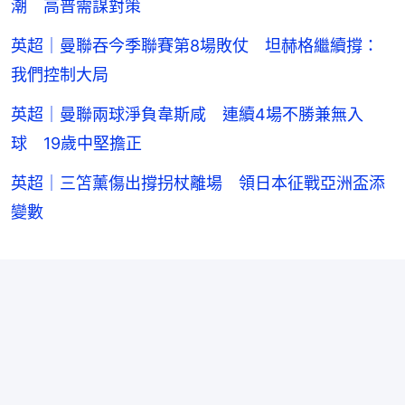
潮 高普需謀對策
英超｜曼聯吞今季聯賽第8場敗仗 坦赫格繼續撐：
我們控制大局
英超｜曼聯兩球淨負韋斯咸 連續4場不勝兼無入
球 19歲中堅擔正
英超｜三笘薰傷出撐拐杖離場 領日本征戰亞洲盃添
變數