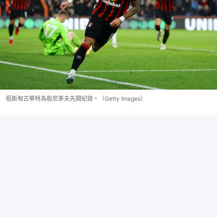
祖斯甸古華特為般尼茅夫先開紀錄。（Getty Images）