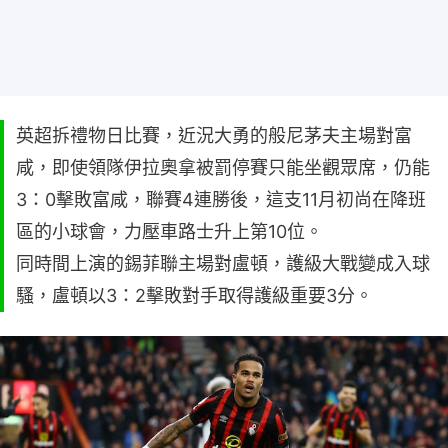
英超拆禮物日比賽，近況大勇的般尼茅夫主場對富
咸，即使領隊伊拉奧拿被罰停賽只能坐觀眾席，仍能
3：0擊敗富咸，聯賽4連勝後，這支11月初尚在降班
區的小球會，力壓車路士升上第10位。
同時間上演的錫菲聯主場對盧頓，護級大戰變成入球
騷，盧頓以3：2擊敗對手取得護級重要3分。