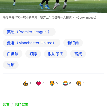
般尼茅夫作客一球小勝富咸，雙方上半場各有一人被逐。（Getty Images）
英超（Premier League ）
曼聯（Manchester United）
新特蘭
白禮頓
狼隊
般尼茅夫
富咸
足球
2
0
0
0
0
體育
即時體育