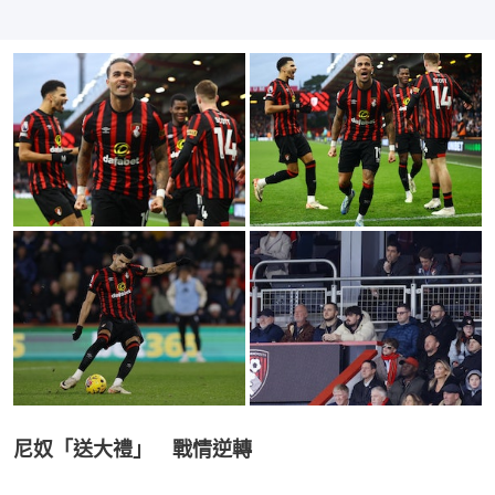
尼奴「送大禮」　戰情逆轉