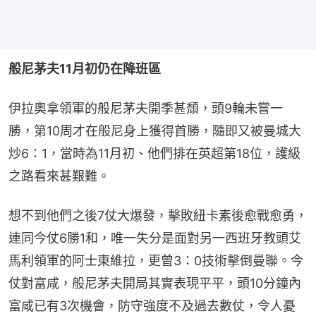
般尼茅夫11月初仍在降班區
伊拉奧拿領軍的般尼茅夫開季甚頹，頭9輪未嘗一
勝，第10周才在般尼身上獲得首勝，隨即又被曼城大
炒6：1，當時為11月初、他們排在英超第18位，護級
之路看來甚艱難。
想不到他們之後7仗大爆發，擊敗紐卡素後愈戰愈勇，
連同今仗6勝1和，唯一失分是面對另一西班牙教頭艾
馬利領軍的阿士東維拉，更曾3：0技術擊倒曼聯。今
仗對富咸，般尼茅夫開局其實表現平平，頭10分鐘內
富咸已有3次機會，防守強度不及過去數仗，令人憂