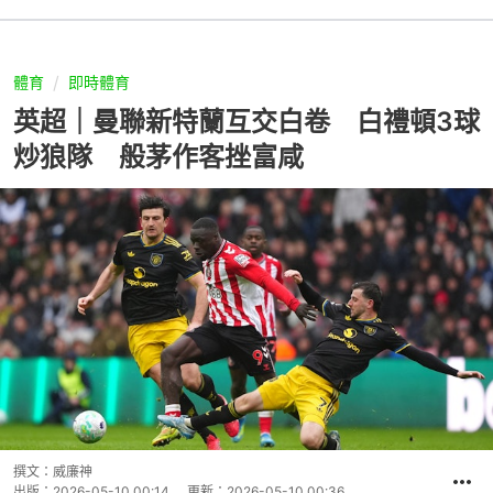
體育
即時體育
英超｜曼聯新特蘭互交白卷 白禮頓3球
炒狼隊 般茅作客挫富咸
撰文：
威廉神
出版：
2026-05-10 00:14
更新：
2026-05-10 00:36