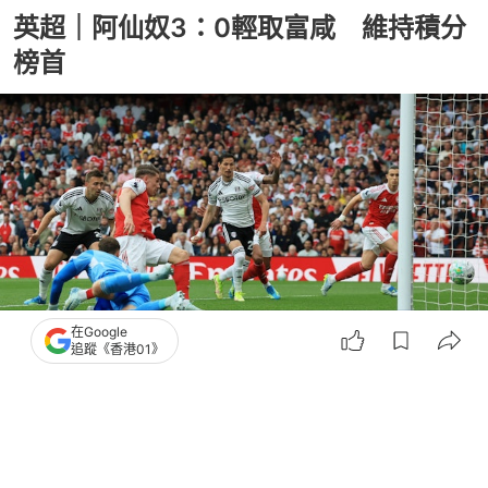
英超｜阿仙奴3：0輕取富咸 維持積分
榜首
在Google
追蹤《香港01》
撰文：
官祿倡
出版：
2026-05-03 03:01
更新：
2026-05-03 03:01