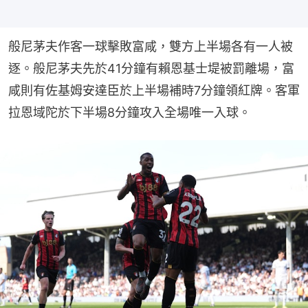
般尼茅夫作客一球擊敗富咸，雙方上半場各有一人被
逐。般尼茅夫先於41分鐘有賴恩基士堤被罰離場，富
咸則有佐基姆安達臣於上半場補時7分鐘領紅牌。客軍
拉恩域陀於下半場8分鐘攻入全場唯一入球。