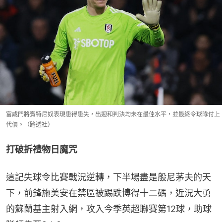
富咸門將賓特尼奴表現患得患失，出迎和判決均未在最佳水平，並最終令球隊付上
代價。（路透社）
打破拆禮物日魔咒
這記失球令比賽戰況逆轉，下半場盡是般尼茅夫的天
下，前鋒施美安在禁區被踢跌博得十二碼，近況大勇
的蘇蘭基主射入網，攻入今季英超聯賽第12球，助球