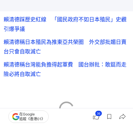
賴清德踩歷史紅線 「國民政府不如日本殖民」史觀
引爆爭議
賴清德稱日本殖民為推東亞共榮圈 外交部批媚日賣
台只會自取滅亡
賴清德稱台灣能負擔得起軍費 國台辦批：敢鋌而走
險必將自取滅亡
36
在Google
追蹤《香港01》