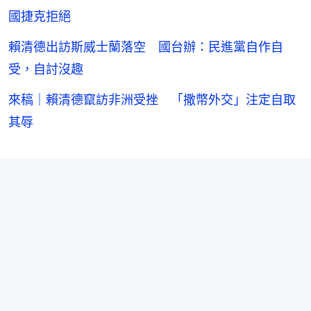
國捷克拒絕
賴清德出訪斯威士蘭落空 國台辦：民進黨自作自
受，自討沒趣
來稿｜賴清德竄訪非洲受挫 「撒幣外交」注定自取
其辱