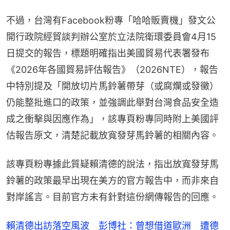
不過，台灣有Facebook粉專「哈哈販賣機」發文公
開行政院經貿談判辦公室於立法院衛環委員會4月15
日提交的報告，標題明確指出美國貿易代表署發布
《2026年各國貿易評估報告》（2026NTE），報告
中特別提及「開放切片馬鈴薯帶芽（或腐爛或發黴）
仍能整批進口的政策，並強調此舉對台灣食品安全造
成之衝擊與因應作為」，該專頁粉專同時附上美國評
估報告原文，清楚記載放寬發芽馬鈴薯的相關內容。
該專頁粉專據此質疑賴清德的說法，指出放寬發芽馬
鈴薯的政策最早出現在美方的官方報告中，而非來自
對岸謠言。目前官方未有針對這份網傳報告的回應。
賴清德出訪落空風波 彭博社：曾想借道歐洲 遭德