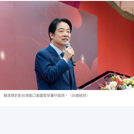
賴清德針對台灣進口美國發芽薯仔致詞。（台總統府）