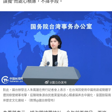
謀獨”而處心積慮，不擇手段。
對此，國台辦發言人朱鳳蓮在例行記者會上表示，在台灣因使用中國用語或簡體字
遭到綠營網軍攻擊，這類現象源自民進黨當局處心積慮操弄去中國化，妄圖割裂兩
岸歷史文化連結。（微博@國台辦發布）