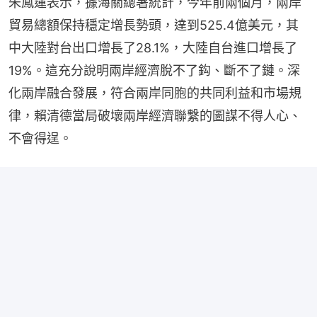
朱鳳蓮表示，據海關總署統計，今年前兩個月，兩岸
貿易總額保持穩定增長勢頭，達到525.4億美元，其
中大陸對台出口增長了28.1%，大陸自台進口增長了
19%。這充分說明兩岸經濟脫不了鈎、斷不了鏈。深
化兩岸融合發展，符合兩岸同胞的共同利益和市場規
律，賴清德當局破壞兩岸經濟聯繫的圖謀不得人心、
不會得逞。