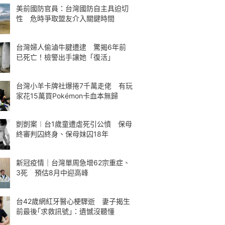
美前國防官員：台灣國防自主具迫切
性 危時爭取盟友介入關鍵時間
台灣婦人偷滷牛腱遭逮 驚揭6年前
已死亡！檢警出手讓她「復活」
台灣小羊卡牌社爆捲7千萬走佬 有玩
家花15萬買Pokémon卡血本無歸
剴剴案︱台1歲童遭虐死引公憤 保母
終審判囚終身、保母妹囚18年
新冠疫情｜台灣單周急增62宗重症、
3死 預估8月中迎高峰
台42歲網紅牙醫心梗驟逝 妻子揭生
前最後｢求救訊號｣：遺憾沒聽懂