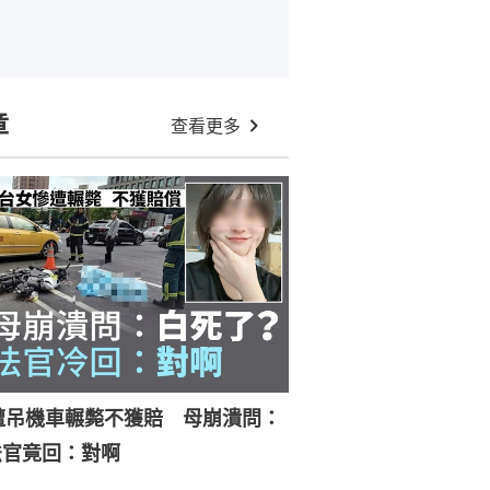
章
查看更多
遭吊機車輾斃不獲賠 母崩潰問：
法官竟回：對啊