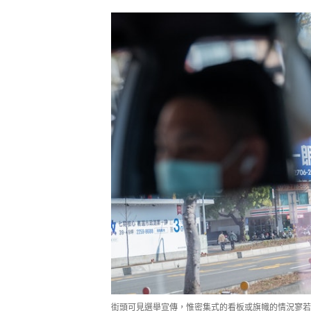
街頭可見選舉宣傳，惟密集式的看板或旗幟的情況寥若