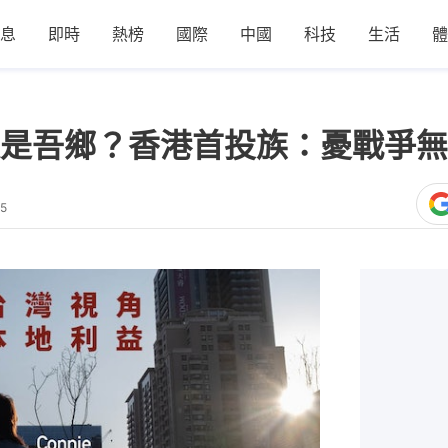
息
即時
熱榜
國際
中國
科技
生活
體
是吾鄉？香港首投族：憂戰爭無
05