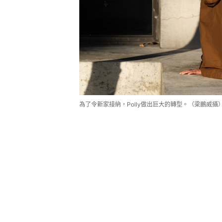
為了令新家接納，Polly做出巨大的轉型。（梁鵬威攝