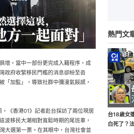
熱門文
俱增，當中一部份更完成入籍程序，成
灣政府收緊移民門檻的消息卻紛至沓
被「加監」，導致社群中彌漫氣餒感，
前，《香港01》記者赴台採訪了兩位現居
台18歲女
這波移民大潮相對寬鬆時期的尾班車，
白死了？
台灣大選第一票。在其眼中，台灣社會並