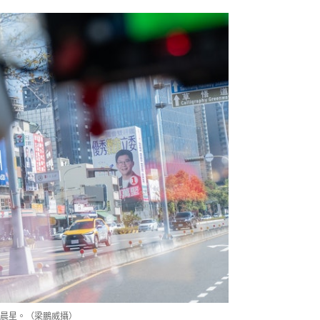
晨星。（梁鵬威攝）