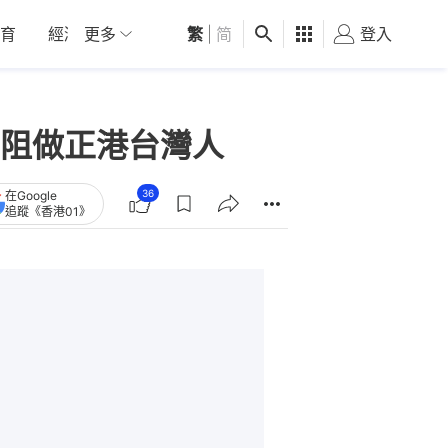
育
經濟
更多
01深圳
繁
觀點
|
简
健康
好食玩飛
登入
女
阻做正港台灣人
36
在Google
追蹤《香港01》