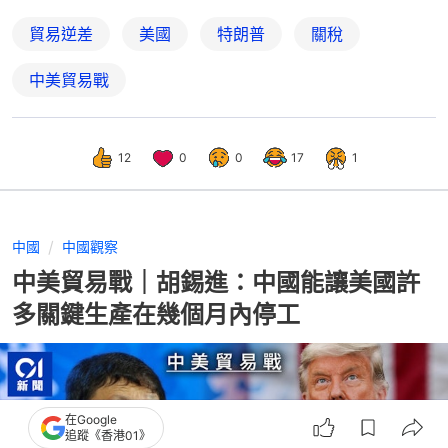
貿易逆差
美國
特朗普
關稅
中美貿易戰
12
0
0
17
1
中國
中國觀察
中美貿易戰｜胡錫進：中國能讓美國許
多關鍵生產在幾個月內停工
在Google
追蹤《香港01》