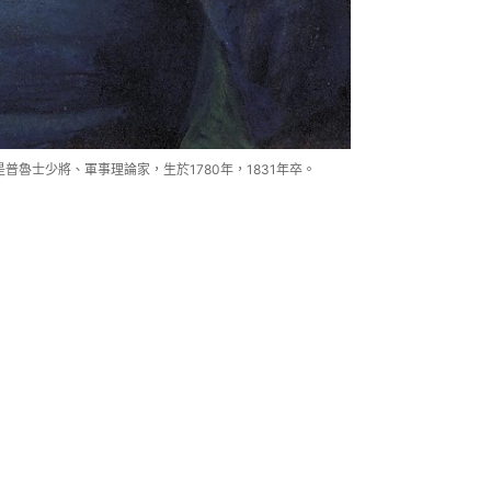
tz）是普魯士少將、軍事理論家，生於1780年，1831年卒。