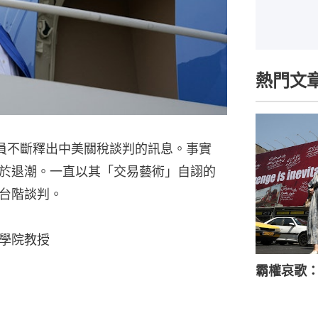
熱門文
員不斷釋出中美關稅談判的訊息。事實
於退潮。一直以其「交易藝術」自詡的
台階談判。
學院教授
霸權哀歌