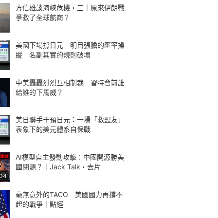
方信雄談海峽危機・三｜原來伊朗戰
爭救了全球航商？
美國下場撐日元 明目張膽的匯率操
縱 名副其實的規則破壞
中美轟轟烈烈互相制裁 習特會前誰
給誰的下馬威？
美日聯手干預日元：一場「救盟友」
表象下的美元體系自保戰
AI模型自主發動攻擊：中國開源勝美
國閉源？｜Jack Talk・去片
:04
毫無意外的TACO 美國國力再撐不
起的戰爭｜點經