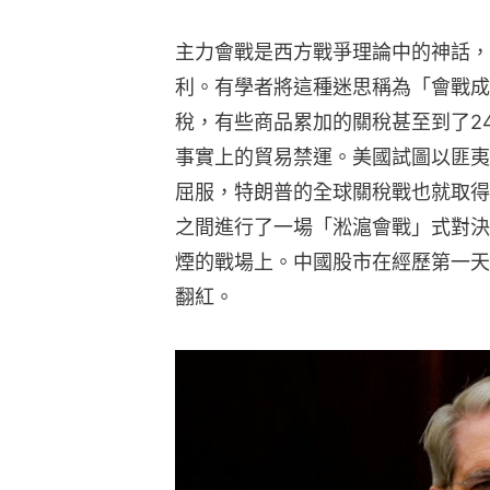
主力會戰是西方戰爭理論中的神話，
利。有學者將這種迷思稱為「會戰成
稅，有些商品累加的關稅甚至到了2
事實上的貿易禁運。美國試圖以匪夷
屈服，特朗普的全球關稅戰也就取得
之間進行了一場「淞滬會戰」式對決
煙的戰場上。中國股市在經歷第一天
翻紅。