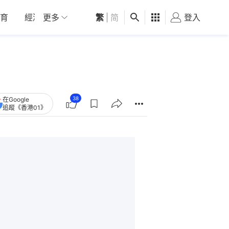
育
經濟
更多
01深圳
繁
觀點
|
简
健康
好食玩飛
登入
女
38
在Google
追蹤《香港01》