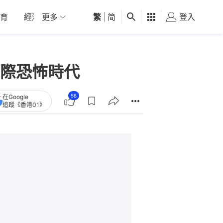
育
經濟
更多
01深圳
繁
觀點
|
简
健康
好食玩飛
登入
女
際恐怖時代
58
在Google
追蹤《香港01》