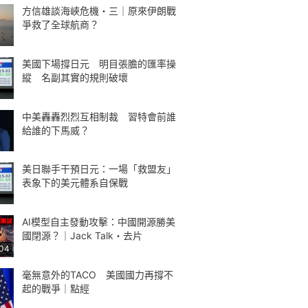
方信雄談海峽危機・三｜原來伊朗戰
爭救了全球航商？
美國下場撐日元 明目張膽的匯率操
縱 名副其實的規則破壞
中美轟轟烈烈互相制裁 習特會前誰
給誰的下馬威？
美日聯手干預日元：一場「救盟友」
表象下的美元體系自保戰
AI模型自主發動攻擊：中國開源勝美
國閉源？｜Jack Talk・去片
:04
毫無意外的TACO 美國國力再撐不
起的戰爭｜點經