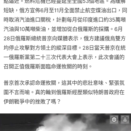
點逼近。燃料危機已經蔓延至全國53個地區。為緩解
短缺，俄方宣佈6月至11月全面禁止航空煤油出口，同
時取消汽油進口關稅，計劃每月從印度進口約35萬噸
汽油與10萬噸柴油，並增加從白俄羅斯的採購。6月
28日俄羅斯總統普京向媒體表示，俄方建議俄烏雙方
均停止攻擊對方領土的縱深目標。28日當天普京在統
一俄羅斯黨第二十三次代表大會上表示，此次會議的
召開正值俄羅斯面臨命運攸關的時刻。
普京首次承認命運攸關，這其中的悲壯意味、緊張氛
圍不言而喻。真的輪到俄羅斯經歷類似特朗普政府在
伊朗戰爭中的挫敗了嗎？