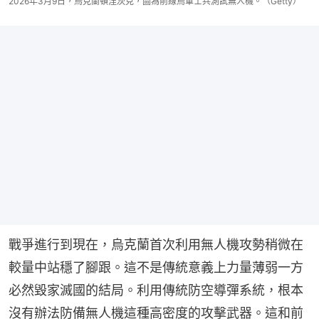
2026年3月9日，烏克蘭頓涅茨克，圖為前線烏軍士兵測試無人機。（Getty）
戰爭進行到現在，烏克蘭首次利用無人機攻勢稍微在
較量中站穩了腳跟。這不是傳統意義上力量薄弱一方
必然毀家滅國的結局。利用傳統防空導彈系統，根本
沒有辦法防備無人機這種高密度的攻擊武器。這和前