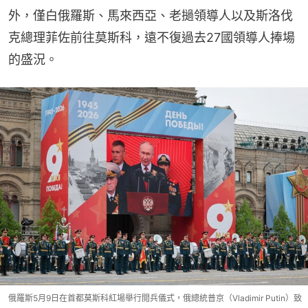
外，僅白俄羅斯、馬來西亞、老撾領導人以及斯洛伐
克總理菲佐前往莫斯科，遠不復過去27國領導人捧場
的盛況。
俄羅斯5月9日在首都莫斯科紅場舉行閲兵儀式，俄總統普京（Vladimir Putin）致