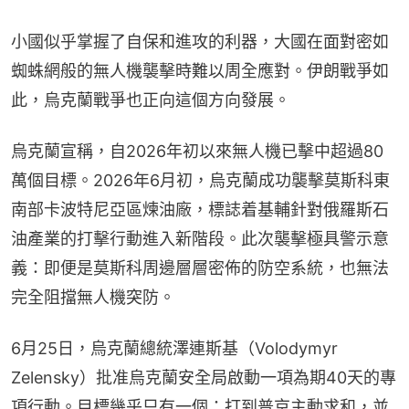
小國似乎掌握了自保和進攻的利器，大國在面對密如
蜘蛛網般的無人機襲擊時難以周全應對。伊朗戰爭如
此，烏克蘭戰爭也正向這個方向發展。
烏克蘭宣稱，自2026年初以來無人機已擊中超過80
萬個目標。2026年6月初，烏克蘭成功襲擊莫斯科東
南部卡波特尼亞區煉油廠，標誌着基輔針對俄羅斯石
油產業的打擊行動進入新階段。此次襲擊極具警示意
義：即便是莫斯科周邊層層密佈的防空系統，也無法
完全阻擋無人機突防。
6月25日，烏克蘭總統澤連斯基（Volodymyr 
Zelensky）批准烏克蘭安全局啟動一項為期40天的專
項行動。目標幾乎只有一個：打到普京主動求和，並