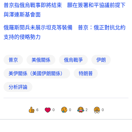
普京指俄烏戰事即將結束 願在簽署和平協議前提下
與澤連斯基會面
俄羅斯閱兵未展示坦克等裝備 普京：俄正對抗北約
支持的侵略勢力
普京
美俄關係
俄烏戰爭
伊朗
美伊關係（美國伊朗關係）
特朗普
分析評論
6
0
0
2
0