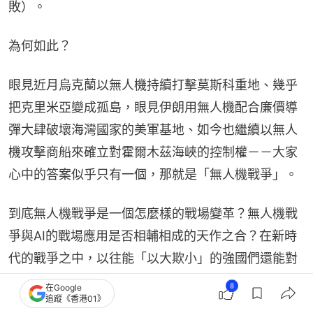
敗）。
為何如此？
眼見近月烏克蘭以無人機持續打擊莫斯科重地、幾乎
把克里米亞變成孤島，眼見伊朗用無人機配合廉價導
彈大肆破壞海灣國家的美軍基地、如今也繼續以無人
機攻擊商船來確立對霍爾木茲海峽的控制權－－大家
心中的答案似乎只有一個，那就是「無人機戰爭」。
到底無人機戰爭是一個怎麼樣的戰場變革？無人機戰
爭與AI的戰場應用是否相輔相成的天作之合？在新時
代的戰爭之中，以往能「以大欺小」的強國們還能對
他們最終的戰勝抱有合理的期望嗎？
8
在Google
追蹤《香港01》