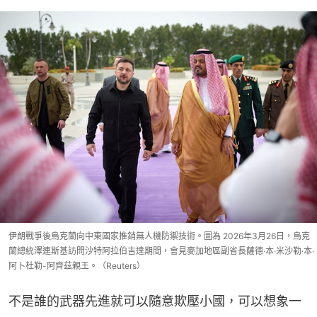
伊朗戰爭後烏克蘭向中東國家推銷無人機防禦技術。圖為 2026年3月26日，烏克
蘭總統澤連斯基訪問沙特阿拉伯吉達期間，會見麥加地區副省長薩德·本·米沙勒·本·
阿卜杜勒-阿齊茲親王。（Reuters）
不是誰的武器先進就可以隨意欺壓小國，可以想象一