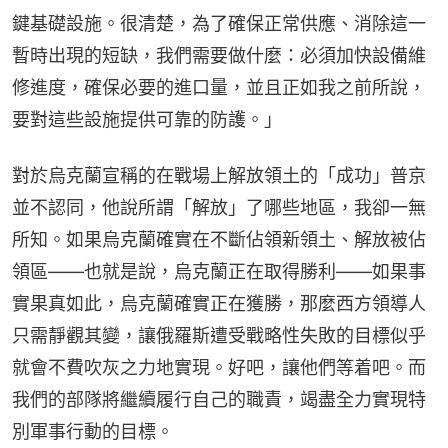
鍵基礎設施。很清楚，為了確保正常供應、消除這一
暫時出現的短缺，我們需要做什麼：必須加快設備維
修進度，確保必要的進口量，並且正如我之前所說，
要對這些設施提供可靠的防護。」
對於烏克蘭宣稱的在戰場上解放領土的「成功」普京
並不認同，他說所謂「解放」了哪些地區，我卻一無
所知。如果烏克蘭確實在不斷佔領新領土、解放被佔
領區——也就是說，烏克蘭正在取得勝利——如果事
實果真如此，烏克蘭確實正在獲勝，那麼西方領導人
只需靜觀其變，讓俄羅斯遭受戰略性失敗的目標似乎
就會不費吹灰之力地實現。好吧，讓他們等着吧。而
我們的部隊將繼續履行自己的職責，竭盡全力實現特
別軍事行動的目標。