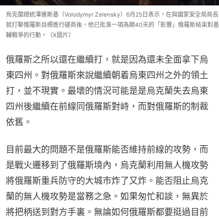
烏克蘭總統澤連斯基（Volodymyr Zelensky）6月25日表示，在與國家安全局局長
就打擊俄羅斯目標進行磋商後，他已批准一項為期40天的「影響」俄羅斯結束對基
輔戰爭的行動。（X圖片）
俄羅斯之所以還在繼續打，就是因為還未全面拿下烏
東四州。對俄羅斯來說繼續朝着烏東四州之外的領土
打，並不現實。最壞的情況可能是是烏克蘭失去烏東
四州後繼續在前線同俄羅斯對峙，而對俄羅斯的制裁
依舊。
目前最大的問題不是俄羅斯能否維持前線的攻勢，而
是戰火遷移到了俄羅斯境內，烏克蘭利用無人機攻勢
將俄羅斯重兵防守的大城市炸了又炸。能否阻止烏克
蘭的無人機攻勢是當務之急。如果匆忙和談，無異於
將把柄送到對方手裏。無論如何俄羅斯都要挺過目前