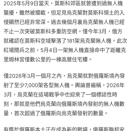
2025年5月9日當天，莫斯科郊區就曾遭到過無人機
襲擾，雖然被攔截，但足見烏克蘭對莫斯科領土的入
侵顯然已經非常深。過去幾個月裏烏克蘭無人機已經
不止一次突破莫斯科多重防空網。僅今年3月，俄方
就確認在莫斯科空域擊落了181架烏克蘭無人機。此次
紅場閲兵之前，5月4日一架無人機直接命中了距離克
里姆林宮僅數公里的一棟高層住宅樓。
僅2026年3月一個月之內，烏克蘭就對俄羅斯境內發
射了至少7,000架各型無人機。輿論普遍稱，2026年
3月，烏克蘭在這場戰爭中也迎來了一個標誌性時
刻，那就是他們烏克蘭向俄羅斯境內發射的無人機數
量，首次超過了俄羅斯向烏克蘭發射的數量。
有鑑於俄羅斯本土正在成為新的戰場，俄羅斯聯邦安