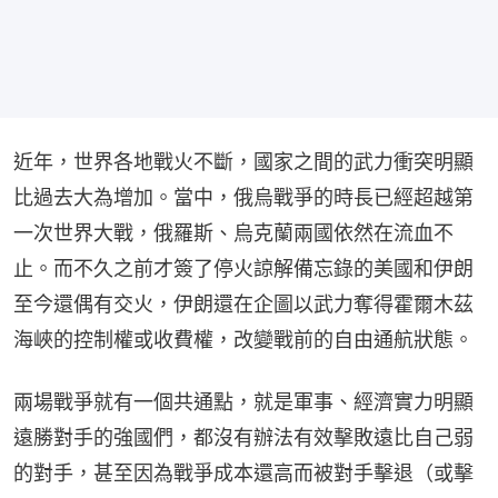
近年，世界各地戰火不斷，國家之間的武力衝突明顯
比過去大為增加。當中，俄烏戰爭的時長已經超越第
一次世界大戰，俄羅斯、烏克蘭兩國依然在流血不
止。而不久之前才簽了停火諒解備忘錄的美國和伊朗
至今還偶有交火，伊朗還在企圖以武力奪得霍爾木茲
海峽的控制權或收費權，改變戰前的自由通航狀態。
兩場戰爭就有一個共通點，就是軍事、經濟實力明顯
遠勝對手的強國們，都沒有辦法有效擊敗遠比自己弱
的對手，甚至因為戰爭成本還高而被對手擊退（或擊