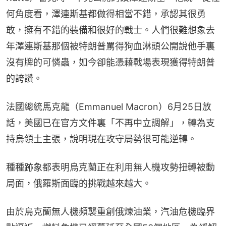
何角度看，澤連斯基都做得相當不錯，承認其很勇
敢，擁有不錯的裝備和很好的戰士。人們很難想象去
年澤連斯基那個被特朗普罵得狗血淋頭公開說他手裏
沒有牌的可憐蟲，如今卻能憑藉戰場表現獲得特朗普
的誇讚。
法國總統馬克龍（Emmanuel Macron）6月25日放
話，美國已在官方文件裏「不再中立調解」，轉為支
持烏領土主張，說明現在攻守局勢很可能逆轉。
種種跡象都表明烏克蘭正在利用無人機攻勢扭轉被動
局面，俄羅斯面臨的挑戰越來越大。
由於烏克蘭無人機頻襲重創俄煉油業，汽油危機臨界