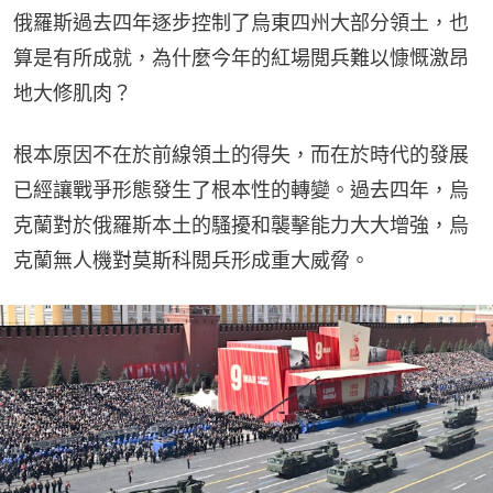
俄羅斯過去四年逐步控制了烏東四州大部分領土，也
算是有所成就，為什麼今年的紅場閲兵難以慷慨激昂
地大修肌肉？
根本原因不在於前線領土的得失，而在於時代的發展
已經讓戰爭形態發生了根本性的轉變。過去四年，烏
克蘭對於俄羅斯本土的騷擾和襲擊能力大大增強，烏
克蘭無人機對莫斯科閲兵形成重大威脅。