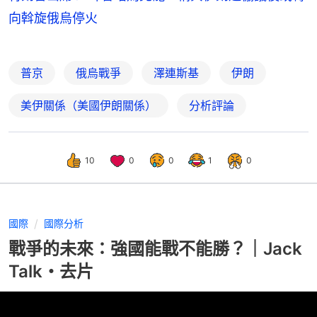
向斡旋俄烏停火
普京
俄烏戰爭
澤連斯基
伊朗
美伊關係（美國伊朗關係）
分析評論
10
0
0
1
0
國際
國際分析
戰爭的未來：強國能戰不能勝？｜Jack
Talk・去片