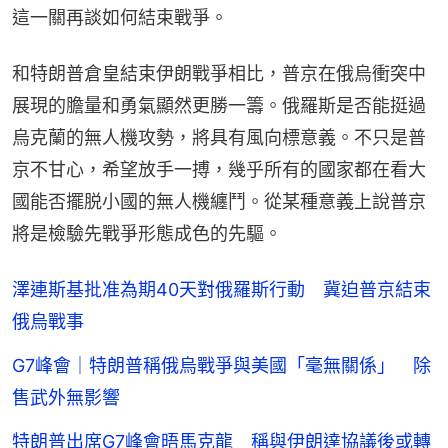
這一關再談如何結束戰爭。
和特朗普倉皇結束伊朗戰爭相比，普京在俄烏衝突中
展現的膽量和勇氣顯然更勝一籌。俄羅斯是否能挺過
烏克蘭的無人機攻勢，將具有風向標意義。不只是普
京不甘心，希望放手一搏，幾乎所有的國家都在看大
國能否擺脱小國的無人機纏鬥。從某種意義上說普京
將是檢驗先戰爭形態成色的先驅。
澤連斯基批准為期40天對俄羅斯行動 冀迫普京結束
俄烏戰事
G7峰會｜特朗普稱俄烏戰爭與美國「毫無關係」 除
售武外無影響
特朗普出席G7峰會晤馬克龍 稱與伊朗達協議後或轉