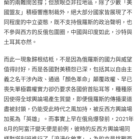
蘭的兩難間苦撐；但放眼亞非拉地區，除了少數「美
國盟友」積極響應制裁外，絕大部分國家皆展現了不
同程度的中立姿態，既不支持俄羅斯的政治聲明，也
不參與西方的反俄包圍圈，中國與印度如此，沙特與
土耳其亦然。
而此一現象歸根結柢，不是因為俄羅斯的國力與威望
值得討好，而是各國對美積怨已深，包括其以自由主
義之名干涉內政、通過「顏色革命」顛覆政權、早已
喪失單極霸權實力卻仍要求各國俯首貼耳等，種種原
因使得全球輿論場產生質變，即便俄羅斯的傳播渠道
盡被封鎖，仍能受此時代之風加持，被反西方輿論場
加冕為「英雄」。而事實上早在俄烏爆發前，2021年
8月的阿富汗變天便是前例，彼時的反西方輿論場同
樣對塔利班進行了「浪漫化敘事」，為的亦是挑戰西