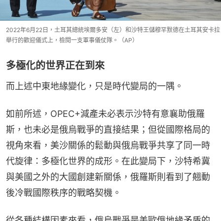
2022年6月22日，土耳其總統埃爾多安（左）和沙特王儲穆罕默德在土耳其安卡拉
舉行的歡迎儀式上，檢閱一支軍事儀仗隊。（AP）
多極化的世界正在到來
而上述中東地緣變化，只是時代變局的一隅。
如前所述，OPEC+減產未必表示沙特有意襄助俄羅
斯，也未必是俄烏戰爭的直接結果；但從國際格局的
視角來看，美沙關係的鬆動與俄烏戰爭共享了同一時
代旋律：多極化世界的成形。在此變局下，沙特希冀
與美國之外的大國創建新關係，俄羅斯則看到了翹動
後冷戰國際秩序的戰略契機。
從各種結構因素來看，俄烏戰爭是美歐俄地緣矛盾的