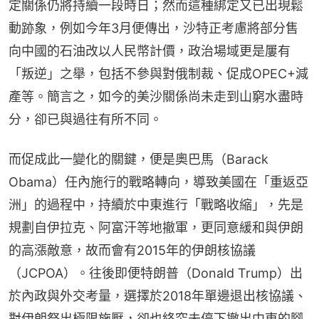
定關係仍將持續一段時日；然而這種綁定又已出現鬆
動跡象，例如今年3月便傳出，沙特正考慮將部分售
向中國的石油改以人民幣計價，政治場域更是屢有
「叛逆」之舉，包括不參與對俄制裁、促成OPEC+減
產等。簡言之，如今的美沙關係尚未走到山窮水盡時
分，卻已與過往有所不同。
而促成此一變化的關鍵，便是奧巴馬（Barack 
Obama）任內施行的戰略轉向，導致美國在「重返亞
洲」的過程中，持續於中東進行「戰略收縮」，先是
規劃自伊拉克、阿富汗等地撤軍，更同意緩和與伊朗
的高漲敵意，故而會有2015年的伊朗核協議
（JCPOA）。往後即便特朗普（Donald Trump）出
於內政與外交考量，選擇於2018年單邊退出核協議、
對伊朗祭出極限施壓，卻也終究未停下撤出中東的腳