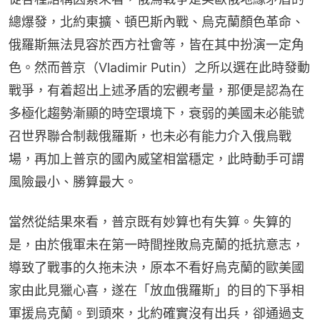
總爆發，北約東擴、頓巴斯內戰、烏克蘭顏色革命、
俄羅斯無法見容於西方社會等，皆在其中扮演一定角
色。然而普京（Vladimir Putin）之所以選在此時發動
戰爭，有着超出上述矛盾的宏觀考量，那便是認為在
多極化趨勢漸顯的時空環境下，衰弱的美國未必能號
召世界聯合制裁俄羅斯，也未必有能力介入俄烏戰
場，再加上普京的國內威望相當穩定，此時動手可謂
風險最小、勝算最大。
當然從結果來看，普京既有妙算也有失算。失算的
是，由於俄軍未在第一時間挫敗烏克蘭的抵抗意志，
導致了戰事的久拖未決，原本不看好烏克蘭的歐美國
家由此見獵心喜，遂在「放血俄羅斯」的目的下爭相
軍援烏克蘭。到頭來，北約確實沒有出兵，卻通過支