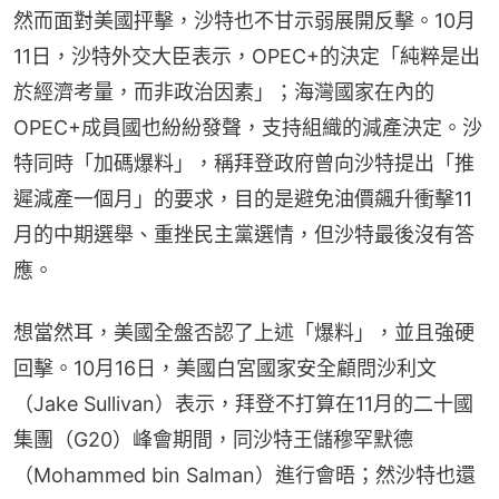
然而面對美國抨擊，沙特也不甘示弱展開反擊。10月
11日，沙特外交大臣表示，OPEC+的決定「純粹是出
於經濟考量，而非政治因素」；海灣國家在內的
OPEC+成員國也紛紛發聲，支持組織的減產決定。沙
特同時「加碼爆料」，稱拜登政府曾向沙特提出「推
遲減產一個月」的要求，目的是避免油價飆升衝擊11
月的中期選舉、重挫民主黨選情，但沙特最後沒有答
應。
想當然耳，美國全盤否認了上述「爆料」，並且強硬
回擊。10月16日，美國白宮國家安全顧問沙利文
（Jake Sullivan）表示，拜登不打算在11月的二十國
集團（G20）峰會期間，同沙特王儲穆罕默德
（Mohammed bin Salman）進行會晤；然沙特也還