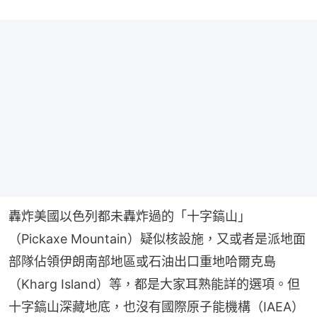
轟炸美國以色列都未轟炸過的「十字鎬山」
（Pickaxe Mountain）疑似核設施，又或者是派地面
部隊佔領伊朗南部地區或石油出口重地哈爾克島
（Kharg Island）等，都是大家耳熟能詳的選項。但
十字鎬山深藏地底，也沒有國際原子能機構（IAEA）
人員到過當地核查，連炸掉地下建築的入口，美軍也