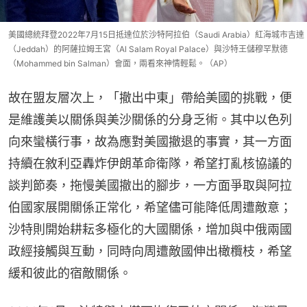
美國總統拜登2022年7月15日抵達位於沙特阿拉伯（Saudi Arabia）紅海城市吉達
（Jeddah）的阿薩拉姆王宮（Al Salam Royal Palace）與沙特王儲穆罕默德
（Mohammed bin Salman）會面，兩看來神情輕鬆。（AP）
故在盟友層次上，「撤出中東」帶給美國的挑戰，便
是維護美以關係與美沙關係的分身乏術。其中以色列
向來蠻橫行事，故為應對美國撤退的事實，其一方面
持續在敘利亞轟炸伊朗革命衛隊，希望打亂核協議的
談判節奏，拖慢美國撤出的腳步，一方面爭取與阿拉
伯國家展開關係正常化，希望儘可能降低周遭敵意；
沙特則開始耕耘多極化的大國關係，增加與中俄兩國
政經接觸與互動，同時向周遭敵國伸出橄欖枝，希望
緩和彼此的宿敵關係。