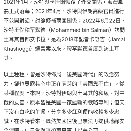
2021年1月，沙特與卡塔爾恢復了外交關係，海灣風
暴正式落幕；2021年4月，沙特與伊朗高級官員進行
不公開對話，討論修補兩國關係；2022年6月22日，
沙特王儲穆罕默德（Mohammed bin Salman）訪問
土耳其首都安卡拉，是為2018年記者卡舒吉（Jamal 
Khashoggi）遇害案以來，穆罕默德首度到訪土耳
其。
以上種種，皆是沙特佈局「後美國時代」的政治努
力，卻也暴露其心中正在萌芽的「美國靠不住」。從
某種程度上來說，沙特對伊朗與土耳其的和緩、對中
俄的友善，原本皆是美國一家壟斷的戰略專利；但天
下沒有白吃的午餐，分享多少紅利便能收穫多少忠
誠，在沙特看來，既然美國往後已無法再提供地緣安
全保障，自己當然無須再事事「以美為尊」。