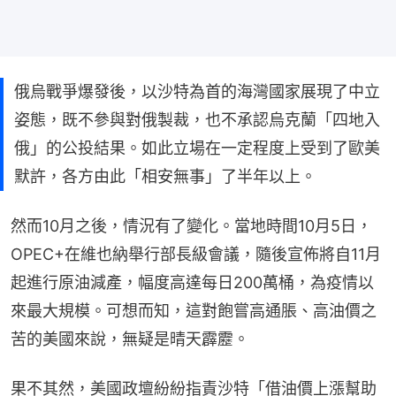
俄烏戰爭爆發後，以沙特為首的海灣國家展現了中立
姿態，既不參與對俄製裁，也不承認烏克蘭「四地入
俄」的公投結果。如此立場在一定程度上受到了歐美
默許，各方由此「相安無事」了半年以上。
然而10月之後，情況有了變化。當地時間10月5日，
OPEC+在維也納舉行部長級會議，隨後宣佈將自11月
起進行原油減產，幅度高達每日200萬桶，為疫情以
來最大規模。可想而知，這對飽嘗高通脹、高油價之
苦的美國來說，無疑是晴天霹靂。
果不其然，美國政壇紛紛指責沙特「借油價上漲幫助