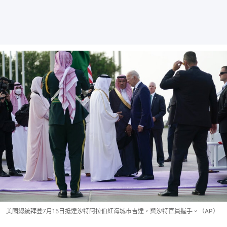
美國總統拜登7月15日抵達沙特阿拉伯紅海城市吉達，與沙特官員握手。（AP）