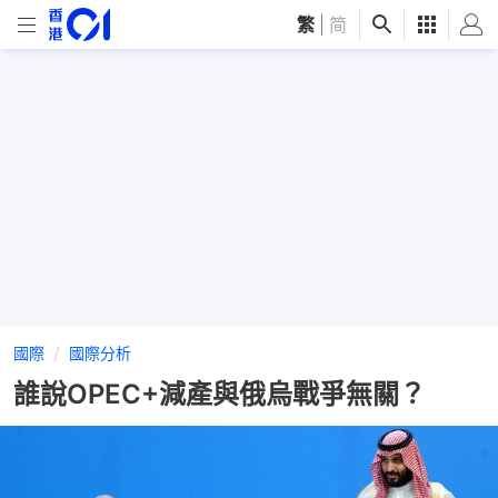
繁
|
简
國際
國際分析
誰說OPEC+減產與俄烏戰爭無關？