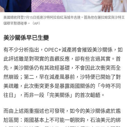
美國總統拜登7月15日抵達沙特阿拉伯紅海城市吉達。圖為他在薩拉姆宮與沙特王
儲穆罕默德碰拳。（AP）
美沙關係早已生變
有不少分析指出，OPEC+減產將會摧毀美沙關係，如
此評述雖是對現實的直觀反應，卻有些言過其實。首
先，美沙關係仍有其政經基礎，不會因此次衝突而全
然崩毀；第二，早在減產風暴前，沙特便已開始了對
美疏離，此次衝突更多是暴露兩國關係的「今時不同
往日」，而非一段「完美關係」的首次齟齬。
而由上述兩重描述也可發現，如今的美沙關係處於尷
尬區間：兩國基本上不可能一朝脱鈎，石油美元的綁