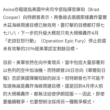
Axios亦報道指美國中央司令部指揮官庫珀（Brad 
Cooper）向特朗普表示，再像過去兩週那樣轟炸霍爾
木茲海峽周邊目標已無效用，要打擊的目標都打得七
七八八，下一步的升級大概就只有大規模轟炸4月
「史詩狂怒行動」（Operation Epic Fury）停止前還
未有攻擊的20％經美軍認定剩餘目標。
目前。美軍依然在向中東增兵，當中包括大量部署到
以色列的空中加油機。而特朗普26日亦向《華爾街日
報》否認美國彈藥短缺的說法。但特朗普也不可能不
知道無論是轟炸海峽周邊目標，還是回到4月停火前
的大規模轟炸，都無法迫使伊朗屈服－－因此，即使
要繼續戰爭，也要想辦法採用另一種戰爭模式。