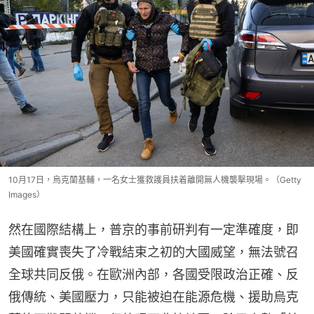
10月17日，烏克蘭基輔，一名女士獲救護員扶着離開無人機襲擊現場。（Getty
Images）
然在國際結構上，普京的事前研判有一定準確度，即
美國確實喪失了冷戰結束之初的大國威望，無法號召
全球共同反俄。在歐洲內部，各國受限政治正確、反
俄傳統、美國壓力，只能被迫在能源危機、援助烏克