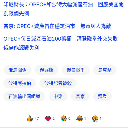
印尼財長：OPEC+和沙特大幅減產石油 回應美國開
創限價先例
普京: OPEC+減產旨在穩定油市 無意與人為敵
OPEC+每日減產石油200萬桶 拜登碰拳外交失敗
俄烏能源戰失利
俄烏關係
俄羅斯
俄烏戰爭
烏克蘭
沙特阿拉伯
沙特記者被殺
石油輸出國組織
中東
普京
拜登
47
2
0
1
1