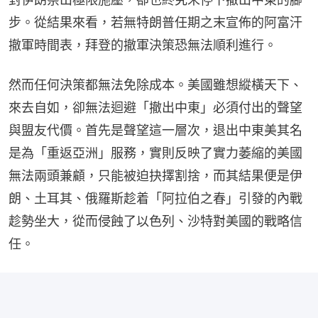
步。從結果來看，若無特朗普任期之末宣佈的阿富汗
撤軍時間表，拜登的撤軍決策恐無法順利進行。
然而任何決策都無法免除成本。美國雖想縱橫天下、
來去自如，卻無法迴避「撤出中東」必須付出的聲望
與盟友代價。首先是聲望這一層次，退出中東美其名
是為「重返亞洲」服務，實則反映了實力萎縮的美國
無法兩頭兼顧，只能被迫抉擇割捨，而其結果便是伊
朗、土耳其、俄羅斯趁着「阿拉伯之春」引發的內戰
趁勢坐大，從而侵蝕了以色列、沙特對美國的戰略信
任。