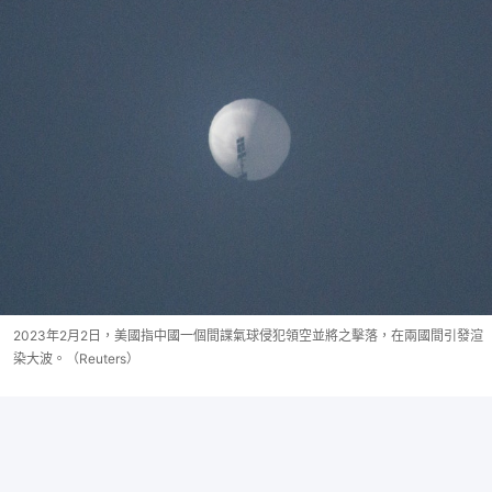
2023年2月2日，美國指中國一個間諜氣球侵犯領空並將之擊落，在兩國間引發渲
染大波。（Reuters）