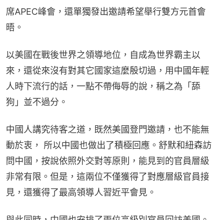
席APEC峰會，還單獨發出邀請希望舉行雙方元首會
晤。
以美國在戰後世界之領導地位，自成為世界霸主以
來，還從來沒有對其它國家這麼殷切過，用中國年輕
人時下流行的話，一點不帶侮辱的說，稱之為「舔
狗」並不過分。
中國人講究待客之道，既然美國登門邀請，也不能無
動於衷， 所以中國也做出了積極回應。舒默和紐森訪
問中國，按說依照外交對等原則，能見到的官員層級
非常有限。但是，這兩位不僅獲得了對應層級官員接
見，還獲得了最高領導人習近平會見。
與此同時，中國也安排了兩位高級別官員回訪美國。