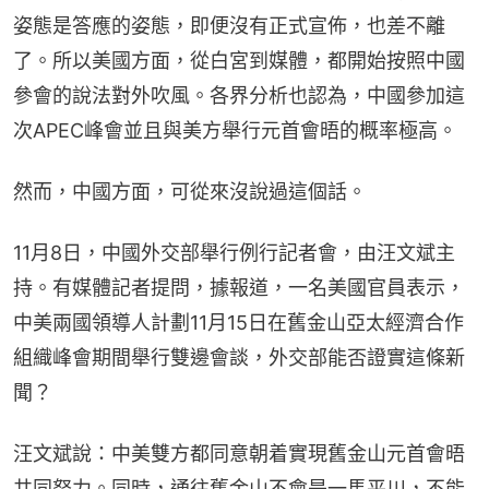
姿態是答應的姿態，即便沒有正式宣佈，也差不離
了。所以美國方面，從白宮到媒體，都開始按照中國
參會的說法對外吹風。各界分析也認為，中國參加這
次APEC峰會並且與美方舉行元首會晤的概率極高。
然而，中國方面，可從來沒說過這個話。
11月8日，中國外交部舉行例行記者會，由汪文斌主
持。有媒體記者提問，據報道，一名美國官員表示，
中美兩國領導人計劃11月15日在舊金山亞太經濟合作
組織峰會期間舉行雙邊會談，外交部能否證實這條新
聞？
汪文斌說：中美雙方都同意朝着實現舊金山元首會晤
共同努力。同時，通往舊金山不會是一馬平川，不能