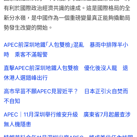
有利於國際政治經濟共識的達成。這是國際格局的全
新分水嶺，是中國作為一個重磅變量真正能夠撬動局
勢發生改變的開始。
APEC前深圳地鐵｢人包雙檢｣混亂 暴雨中排隊半小
時 乘客不滿報警
直擊APEC前深圳地鐵人包雙檢 優化後沒人龍 退
休港人選錯峰出行
高市早苗不願APEC見習近平？ 日本正引火自焚而
不自知
APEC｜11月深圳舉行維安升級 廣東省7月起嚴查涉
無人機隱患