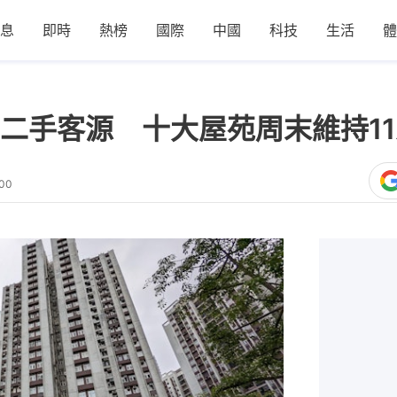
息
即時
熱榜
國際
中國
科技
生活
體
二手客源 十大屋苑周末維持1
:00