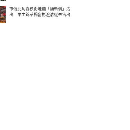
市傳北角春秧街地舖「腰斬價」沽
出 業主錦華楊奮彬澄清從未售出