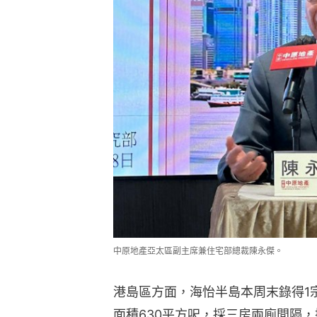
中原地產亞太區副主席兼住宅部總裁陳永傑。
港島區方面，海怡半島本周末錄得1
面積630平方呎，採三房兩廁間隔，