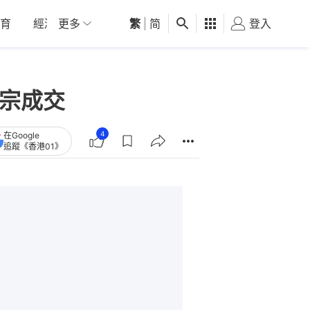
育
經濟
更多
01深圳
繁
觀點
|
简
健康
好食玩飛
登入
女
1宗成交
4
在Google
追蹤《香港01》