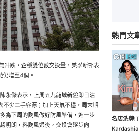
熱門文
周無升跌，企穩雙位數交投量，美孚新邨表
苑仍增至4個。
陳永傑表示，上周五九龍城新盤即日沽
去不少二手客源；加上天氣不穩，周末期
多為下周的颱風做好防風準備，進一步
名店洗牌!Ti
趨明朗，料颱風過後，交投會逐步向
Kardash