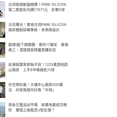
古洞首個新盤開價！PARK SILICON
第二期首批均價17671元 折實5球
示位曝光！會地古洞PARK SILICON
兩房梗廚採榛果綠、未來綠設計
叡璟I擬下周開價、會所17萬呎 華潤
員工、澐璟買家將獲買樓折扣
前港姐葉翠翠執平貨！1225萬買柏蔚
山兩房 上手8年帳蝕近六球
住宅現炒風！大埔中心兩房500萬
沽 炒家兩個月炒貴「半球」
資金汜濫溢出市場 商業地產成交𣈱
旺 鞏固之後能否U型反彈？